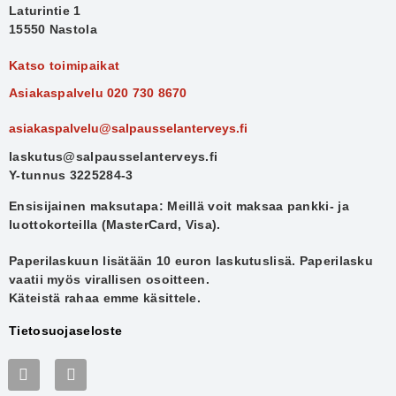
Laturintie 1
15550 Nastola
Katso toimipaikat
Asiakaspalvelu
020 730 8670
asiakaspalvelu@salpausselanterveys.fi
laskutus@salpausselanterveys.fi
Y-tunnus 3225284-3
Ensisijainen maksutapa: Meillä voit maksaa pankki- ja
luottokorteilla (MasterCard, Visa).
Paperilaskuun lisätään 10 euron laskutuslisä. Paperilasku
vaatii myös virallisen osoitteen.
Käteistä rahaa emme käsittele.
Tietosuojaseloste