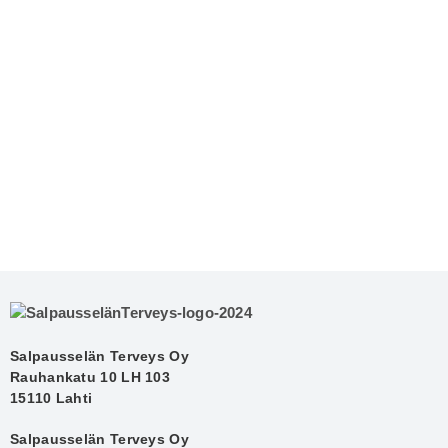
näköhermonsairauksia, kuten ikärappeumaa ja
glaukoomaa.
Lue lisää
Salpausselän Terveys Oy
Rauhankatu 10 LH 103
15110 Lahti
Salpausselän Terveys Oy