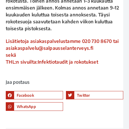
rokotusta. Toinen annos annetaan 1–3 kuukautta
ensimmäisen jälkeen. Kolmas annos annetaan 9–12
kuukauden kuluttua toisesta annoksesta. Täysi
rokotesuoja saavutetaan kahden viikon kuluttua
toisesta pistoksesta.
Lisätietoja asiakaspalvelustamme
020 730 8670
tai
asiakaspalvelu@salpausselanterveys.fi
sekä
THL:n sivuilta:
Infektiotaudit ja rokotukset
Jaa postaus
Facebook
Twitter
WhatsApp