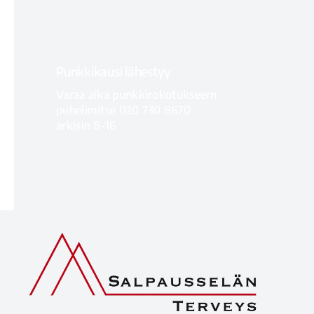
LISÄTIETOA
Punkkikausi lähestyy
Varaa aika punkkirokotukseern
puhelimitse 020 730 8670
arkisin 8-16
VARAA AIKA