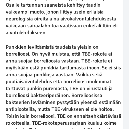
Osalle tartunnan saaneista kehittyy taudin
vaikeampi muoto, johon liittyy usein erilaisia
neurologisia oireita aina aivokalvontulehduksesta
vaikeaan sairaalahoitoa vaativaan enkefaliittiin eli
aivotulehdukseen.
Punkkien levittämistä taudeista yleisin on
borrelioosi. On hyvä muistaa, että TBE-rokote ei
anna suojaa borrelioosia vastaan. TBE-rokote ei
myöskään estä punkkia tarttumasta ihoon. Se ei siis
anna suojaa punkkeja vastaan. Vaikka sekä
puutiaisaivotulehdus että borrelioosi molemmat
tarttuvat punkin puremasta, TBE on virustauti ja
borrelioosi bakteeriperäinen. Borrelioosissa
bakteerien leviäminen pystytään yleensä estämään
antibiooteilla, mutta TBE-virukseen ei ole hoitoa.
Toisin kuin borrelioosi, TBE on ennaltaehkäistävissä
rokotteella. TBE-rokoteperussarjaan kuuluu kolme