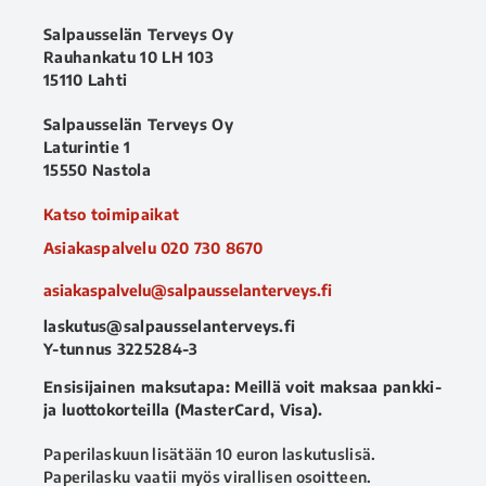
Salpausselän Terveys Oy
Rauhankatu 10 LH 103
15110 Lahti
Salpausselän Terveys Oy
Laturintie 1
15550 Nastola
Katso toimipaikat
Asiakaspalvelu
020 730 8670
asiakaspalvelu@salpausselanterveys.fi
laskutus@salpausselanterveys.fi
Y-tunnus 3225284-3
Ensisijainen maksutapa: Meillä voit maksaa pankki-
ja luottokorteilla (MasterCard, Visa).
Paperilaskuun lisätään 10 euron laskutuslisä.
Paperilasku vaatii myös virallisen osoitteen.