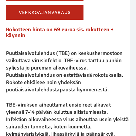
VERKKOAJANVARAUS
Rokotteen hinta on 69 euroa sis. rokotteen +
käynnin
Puutiaisaivotulehdus (TBE) on keskushermostoon
vaikuttava virusinfektio. TBE-virus tarttuu punkin
syljestä jo pureman alkuvaiheessa.
Puutiaisaivotulehdus on estettävissä rokotuksella.
Rokote ehkäisee noin yhdeksän
puutiaisaivotulehdustapausta kymmenestä.
TBE-viruksen aiheuttamat ensioireet alkavat
yleensä 7-14 päivän kuluttua altistumisesta.
Infektion alkuvaiheessa virus aiheuttaa usein yleistä
sairauden tunnetta, kuten kuumetta,
kylmänväristyksiä, lihassärkyjä ja päänsärkyä.