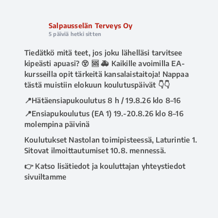
Salpausselän Terveys Oy
5 päiviä hetki sitten
Tiedätkö mitä teet, jos joku lähelläsi tarvitsee
kipeästi apuasi? 😵 🆘 🚑 Kaikille avoimilla EA-
kursseilla opit tärkeitä kansalaistaitoja! Nappaa
tästä muistiin elokuun koulutuspäivät 👇👇
📍Hätäensiapukoulutus 8 h / 19.8.26 klo 8–16
📍Ensiapukoulutus (EA 1) 19.-20.8.26 klo 8–16
molempina päivinä
Koulutukset Nastolan toimipisteessä, Laturintie 1.
Sitovat ilmoittautumiset 10.8. mennessä.
👉 Katso lisätiedot ja kouluttajan yhteystiedot
sivuiltamme
www.salpausselanterveys.fi/ensiapukoulutus
.
Tai soita asiakaspalveluumme 020 730 8670 💁‍♀️
#ensiapu
#hätäensiapu
#ea1kurssi