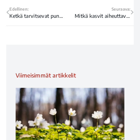
Edellinen:
Seuraava:
Ketkä tarvitsevat punkkirokotteen?
Mitkä kasvit aiheuttavat siitepölyallergiaa Suomessa?
Viimeisimmät artikkelit
Kes
poi
auk
17/0