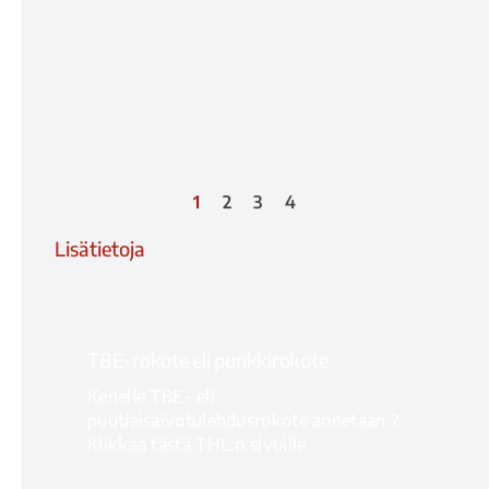
1
2
3
4
Lisätietoja
TBE-rokote eli punkkirokote
Kenelle TBE- eli
puutiaisaivotulehdusrokote annetaan ?
Klikkaa tästä THL:n sivuille