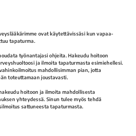
rveyslääkärimme ovat käytettävissäsi kun vapaa-
attuu tapaturma.
noudata työnantajasi ohjeita. Hakeudu hoitoon
erveyshuoltoosi ja ilmoita tapaturmasta esimiehellesi.
vahinkoilmoitus mahdollisimman pian, jotta
ään toteuttamaan joustavasti.
akeudu hoitoon ja ilmoita mahdollisesta
auksen yhteydessä. Sinun tulee myös tehdä
ilmoitus sattuneesta tapaturmasta.