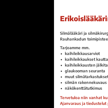
Erikoislääkär
Silmälääkäri ja silmäkiru
Rauhankadun toimipistee
Tarjoamme mm.
kaihileikkausarviot
kaihileikkaukset kaut
kaihileikkausten jälkit
glaukooman seuranta
muut silmätarkastukse
silmän rakennekuvaus 
näkökenttätutkimus
Tervetuloa niin vanhat ku
Ajanvaraus ja tiedustelut