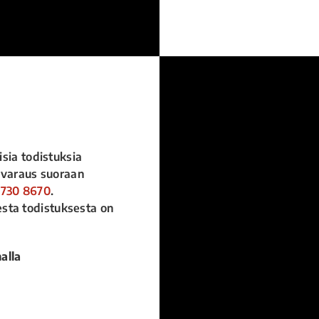
isia todistuksia
anvaraus suoraan
 730 8670
.
sta todistuksesta on
alla