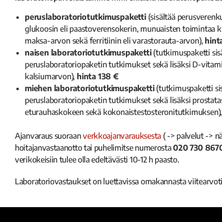
peruslaboratoriotutkimuspaketti
(sisältää perusverenkuv
glukoosin eli paastoverensokerin, munuaisten toimintaa
maksa-arvon sekä ferritiinin eli varastorauta-arvon),
hint
naisen laboratoriotutkimuspaketti
(tutkimuspaketti sis
peruslaboratoriopaketin tutkimukset sekä lisäksi D-vitami
kalsiumarvon),
hinta 138 €
miehen laboratoriotutkimuspaketti
(tutkimuspaketti si
peruslaboratoriopaketin tutkimukset sekä lisäksi prostatas
eturauhaskokeen sekä kokonaistestosteronitutkimuksen)
Ajanvaraus suoraan
verkkoajanvarauksesta
( -> palvelut -> n
hoitajanvastaanotto tai puhelimitse numerosta
020 730 867
verikokeisiin tulee olla edeltävästi 10-12 h paasto.
Laboratoriovastaukset on luettavissa omakannasta viitearvot