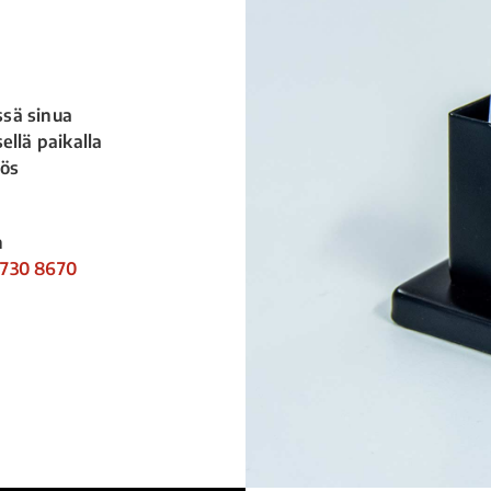
ssä sinua
ellä paikalla
yös
n
 730 8670