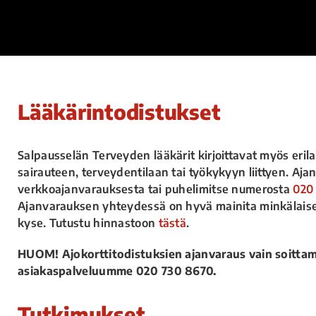
Lääkärintodistukset
Salpausselän Terveyden lääkärit kirjoittavat myös erila
sairauteen, terveydentilaan tai työkykyyn liittyen. Aj
verkkoajanvarauksesta tai puhelimitse numerosta
020
Ajanvarauksen yhteydessä on hyvä mainita minkälaise
kyse. Tutustu hinnastoon
tästä
.
HUOM! Ajokorttitodistuksien ajanvaraus vain soittam
asiakaspalveluumme 020 730 8670.
Tutkimukset