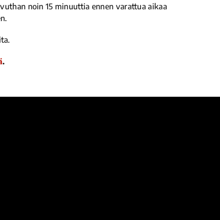
aavuthan noin 15 minuuttia ennen varattua aikaa
n.
ta.
ä
.