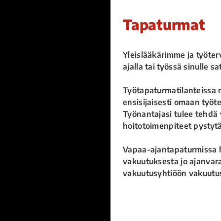
Tapaturmat
Yleislääkärimme ja työte
ajalla tai työssä sinulle s
Työtapaturmatilanteissa 
ensisijaisesti omaan työt
Työnantajasi tulee tehdä 
hoitotoimenpiteet pystyt
Vapaa-ajantapaturmissa h
vakuutuksesta jo ajanvar
vakuutusyhtiöön vakuutus