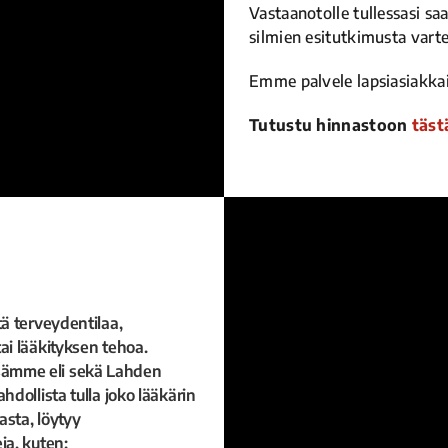
Vastaanotolle tullessasi s
silmien esitutkimusta varte
Emme palvele lapsiasiakkai
Tutustu hinnastoon
täst
tä terveydentilaa,
ai lääkityksen tehoa.
sämme eli sekä Lahden
hdollista tulla joko lääkärin
asta, löytyy
ja, kuten: