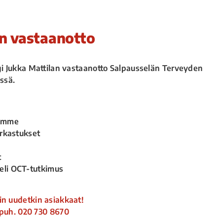
in vastaanotto
rgi Jukka Mattilan vastaanotto Salpausselän Terveyden
ssä.
tamme
arkastukset
t
eli OCT-tutkimus
in uudetkin asiakkaat!
 puh.
020 730 8670