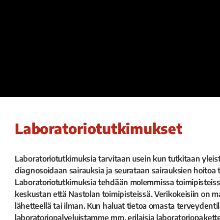
Laboratoriotutkimukset
Laboratoriotutkimuksia tarvitaan usein kun tutkitaan yleis
diagnosoidaan sairauksia ja seurataan sairauksien hoitoa t
Laboratoriotutkimuksia tehdään molemmissa toimipisteis
keskustan että Nastolan toimipisteissä. Verikokeisiin on ma
lähetteellä tai ilman. Kun haluat tietoa omasta terveydentil
laboratoriopalveluistamme mm. erilaisia laboratoriopakette