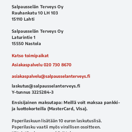
Salpausselän Terveys Oy
Rauhankatu 10 LH 103
15110 Lahti
Salpausselän Terveys Oy
Laturintie 1
15550 Nastola
Katso toimipaikat
Asiakaspalvelu
020 730 8670
asiakaspalvelu@salpausselanterveys.fi
laskutus@salpausselanterveys.fi
Y-tunnus 3225284-3
Ensisijainen maksutapa: Meillä voit maksaa pankki-
ja luottokorteilla (MasterCard, Visa).
Paperilaskuun lisätään 10 euron laskutuslisä.
Paperilasku vaatii myös virallisen osoitteen.