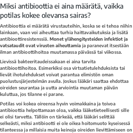
Miksi antibioottia ei aina määrätä, vaikka
potilas kokee olevansa sairas?
Antibioottia ei määrätä virustauteihin, koska se ei tehoa niihin
lainkaan, vaan voi aiheuttaa turhia haittavaikutuksia ja lisätä
antibioottiresistenssiä.
Monet ylähengitysteiden infektiot ja
vatsataudit ovat virusten aiheuttamia
ja paranevat itsestään
ilman antibioottihoitoa muutamassa päivässä tai viikossa.
Lievissä bakteeritaudeissakaan ei aina tarvita
antibioottihoitoa. Esimerkiksi osa virtsatietulehduksista tai
lievät ihotulehdukset voivat parantua elimistön oman
puolustusjärjestelmän avulla. Joskus lääkäri saattaa ehdottaa
oireiden seurantaa ja uutta arviointia muutaman päivän
kuluttua, jos tilanne ei parane.
Potilas voi kokea oireensa hyvin voimakkaina ja toivoa
antibioottia helpottamaan oloa, vaikka lääketieteellisesti sille
ei olisi tarvetta. Tällöin on tärkeää, että lääkäri selittää
selkeästi, miksi antibiootti ei ole oikea hoitomuoto kyseisessä
tilanteessa ja millaisia muita keinoja oireiden lievittämiseen on