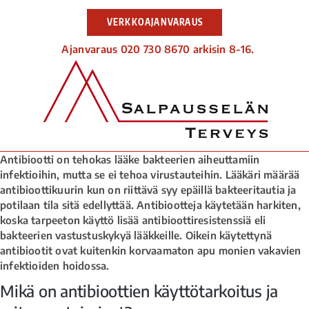
VERKKOAJANVARAUS
Ajanvaraus 020 730 8670 arkisin 8-16.
Antibiootti on tehokas lääke bakteerien aiheuttamiin
infektioihin, mutta se ei tehoa virustauteihin. Lääkäri määrää
antibioottikuurin kun on riittävä syy epäillä bakteeritautia ja
potilaan tila sitä edellyttää. Antibiootteja käytetään harkiten,
koska tarpeeton käyttö lisää antibioottiresistenssiä eli
bakteerien vastustuskykyä lääkkeille. Oikein käytettynä
antibiootit ovat kuitenkin korvaamaton apu monien vakavien
infektioiden hoidossa.
Mikä on antibioottien käyttötarkoitus ja