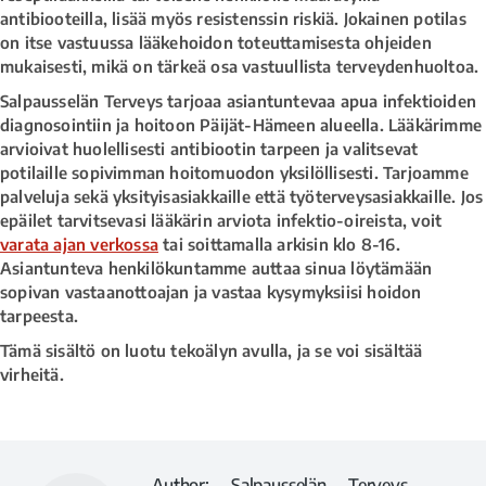
antibiooteilla, lisää myös resistenssin riskiä. Jokainen potilas
on itse vastuussa lääkehoidon toteuttamisesta ohjeiden
mukaisesti, mikä on tärkeä osa vastuullista terveydenhuoltoa.
Salpausselän Terveys tarjoaa asiantuntevaa apua infektioiden
diagnosointiin ja hoitoon Päijät-Hämeen alueella. Lääkärimme
arvioivat huolellisesti antibiootin tarpeen ja valitsevat
potilaille sopivimman hoitomuodon yksilöllisesti. Tarjoamme
palveluja sekä yksityisasiakkaille että työterveysasiakkaille. Jos
epäilet tarvitsevasi lääkärin arviota infektio-oireista, voit
varata ajan verkossa
tai soittamalla arkisin klo 8-16.
Asiantunteva henkilökuntamme auttaa sinua löytämään
sopivan vastaanottoajan ja vastaa kysymyksiisi hoidon
tarpeesta.
Tämä sisältö on luotu tekoälyn avulla, ja se voi sisältää
virheitä.
Author:
Salpausselän Terveys