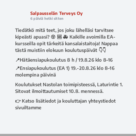
Salpausselän Terveys Oy
6 päiviä hetki sitten
Tiedätkö mitä teet, jos joku lähelläsi tarvitsee
kipeästi apuasi? 😵 🆘 🚑 Kaikille avoimilla EA-
kursseilla opit tärkeitä kansalaistaitoja! Nappaa
tästä muistiin elokuun koulutuspäivät 👇👇
📍Hätäensiapukoulutus 8 h / 19.8.26 klo 8–16
📍Ensiapukoulutus (EA 1) 19.-20.8.26 klo 8–16
molempina päivinä
Koulutukset Nastolan toimipisteessä, Laturintie 1.
Sitovat ilmoittautumiset 10.8. mennessä.
👉 Katso lisätiedot ja kouluttajan yhteystiedot
sivuiltamme
www.salpausselanterveys.fi/ensiapukoulutus
.
Tai soita asiakaspalveluumme 020 730 8670 💁‍♀️
#ensiapu
#hätäensiapu
#ea1kurssi