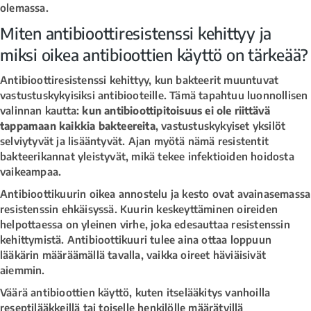
olemassa.
Miten antibioottiresistenssi kehittyy ja
miksi oikea antibioottien käyttö on tärkeää?
Antibioottiresistenssi kehittyy, kun bakteerit muuntuvat
vastustuskykyisiksi antibiooteille. Tämä tapahtuu luonnollisen
valinnan kautta:
kun antibioottipitoisuus ei ole riittävä
tappamaan kaikkia bakteereita
, vastustuskykyiset yksilöt
selviytyvät ja lisääntyvät. Ajan myötä nämä resistentit
bakteerikannat yleistyvät, mikä tekee infektioiden hoidosta
vaikeampaa.
Antibioottikuurin oikea annostelu ja kesto ovat avainasemassa
resistenssin ehkäisyssä. Kuurin keskeyttäminen oireiden
helpottaessa on yleinen virhe, joka edesauttaa resistenssin
kehittymistä. Antibioottikuuri tulee aina ottaa loppuun
lääkärin määräämällä tavalla, vaikka oireet häviäisivät
aiemmin.
Väärä antibioottien käyttö, kuten itselääkitys vanhoilla
reseptilääkkeillä tai toiselle henkilölle määrätyillä