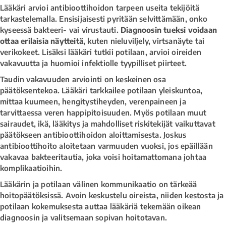
Lääkäri arvioi antibioottihoidon tarpeen useita tekijöitä
tarkastelemalla. Ensisijaisesti pyritään selvittämään, onko
kyseessä bakteeri- vai virustauti.
Diagnoosin tueksi voidaan
ottaa erilaisia näytteitä
, kuten nieluviljely, virtsanäyte tai
verikokeet. Lisäksi lääkäri tutkii potilaan, arvioi oireiden
vakavuutta ja huomioi infektiolle tyypilliset piirteet.
Taudin vakavuuden arviointi on keskeinen osa
päätöksentekoa. Lääkäri tarkkailee potilaan yleiskuntoa,
mittaa kuumeen, hengitystiheyden, verenpaineen ja
tarvittaessa veren happipitoisuuden. Myös potilaan muut
sairaudet, ikä, lääkitys ja mahdolliset riskitekijät vaikuttavat
päätökseen antibioottihoidon aloittamisesta. Joskus
antibioottihoito aloitetaan varmuuden vuoksi, jos epäillään
vakavaa bakteeritautia, joka voisi hoitamattomana johtaa
komplikaatioihin.
Lääkärin ja potilaan välinen kommunikaatio on tärkeää
hoitopäätöksissä. Avoin keskustelu oireista, niiden kestosta ja
potilaan kokemuksesta auttaa lääkäriä tekemään oikean
diagnoosin ja valitsemaan sopivan hoitotavan.