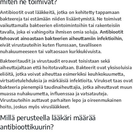
miten ne toimivat?
Antibiootit ovat lääkkeitä, jotka on kehitetty tappamaan
bakteereja tai estämään niiden lisääntymistä. Ne toimivat
vaikuttamalla bakteerien elintoimintoihin tai rakenteisiin
tavalla, joka ei vahingoita ihmisen omia soluja.
Antibiootit
tehoavat ainoastaan bakteerien aiheuttamiin infektioihin
,
eivät virustauteihin kuten flunssaan, tavalliseen
nuhakuumeeseen tai valtaosaan kurkkukivuista.
Bakteeritaudit ja virustaudit eroavat toisistaan sekä
aiheuttajaltaan että hoitotavaltaan. Bakteerit ovat yksisoluisia
eliöitä, jotka voivat aiheuttaa esimerkiksi keuhkokuumetta,
virtsatietulehduksia ja märkäisiä infektioita. Virukset taas ovat
bakteeria pienempiä taudinaiheuttajia, jotka aiheuttavat muun
muassa nuhakuumetta, influenssaa ja vatsatauteja.
Virustauteihin auttavat parhaiten lepo ja oireenmukainen
hoito, joskus myös viruslääkkeet.
Millä perusteella lääkäri määrää
antibioottikuurin?