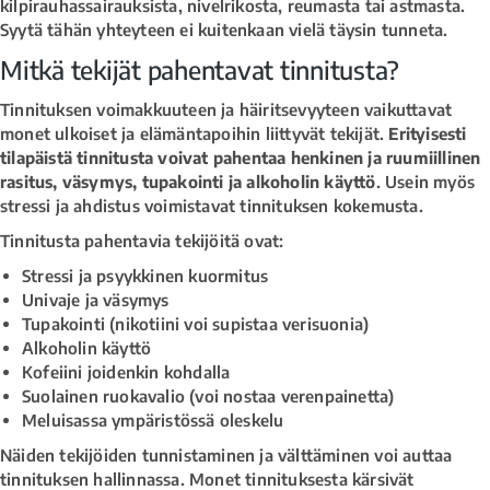
kilpirauhassairauksista, nivelrikosta, reumasta tai astmasta.
Syytä tähän yhteyteen ei kuitenkaan vielä täysin tunneta.
Mitkä tekijät pahentavat tinnitusta?
Tinnituksen voimakkuuteen ja häiritsevyyteen vaikuttavat
monet ulkoiset ja elämäntapoihin liittyvät tekijät.
Erityisesti
tilapäistä tinnitusta voivat pahentaa henkinen ja ruumiillinen
rasitus, väsymys, tupakointi ja alkoholin käyttö
. Usein myös
stressi ja ahdistus voimistavat tinnituksen kokemusta.
Tinnitusta pahentavia tekijöitä ovat:
Stressi ja psyykkinen kuormitus
Univaje ja väsymys
Tupakointi (nikotiini voi supistaa verisuonia)
Alkoholin käyttö
Kofeiini joidenkin kohdalla
Suolainen ruokavalio (voi nostaa verenpainetta)
Meluisassa ympäristössä oleskelu
Näiden tekijöiden tunnistaminen ja välttäminen voi auttaa
tinnituksen hallinnassa. Monet tinnituksesta kärsivät