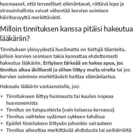
huomaavat, että terveelliset elämäntavat, riittävä lepo ja
stressinhallinta voivat vähentää korvien soimisen
häiritsevyyttä merkittävästi.
Milloin tinnituksen kanssa pitäisi hakeutua
lääkäriin?
Tinnituksen yleisyydestä huolimatta on tiettyjä tilanteita,
jolloin korvien soimisen takia kannattaa ehdottomasti
hakeutua lääkäriin.
Erityisen tärkeää on hakea apua, jos
tinnitus alkaa äkillisesti ja siihen liittyy muita oireita
tai jos
korvien soiminen merkittävästi haittaa elämänlaatua.
Hakeudu lääkärin vastaanotolle, jos:
Tinnitukseen liittyy huimausta tai kuulon nopeaa
huononemista
Tinnitus on toispuoleista (vain toisessa korvassa)
Tinnitus vaihtelee sydämen sykkeen tahdissa
Epäilet tinnituksen liittyvän johonkin sairauteen
Tinnitus aiheuttaa merkittävää ahdistusta tai unihäiriöitä