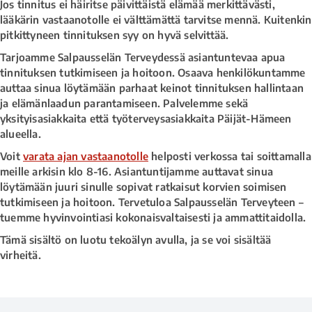
Jos tinnitus ei häiritse päivittäistä elämää merkittävästi,
lääkärin vastaanotolle ei välttämättä tarvitse mennä. Kuitenkin
pitkittyneen tinnituksen syy on hyvä selvittää.
Tarjoamme Salpausselän Terveydessä asiantuntevaa apua
tinnituksen tutkimiseen ja hoitoon. Osaava henkilökuntamme
auttaa sinua löytämään parhaat keinot tinnituksen hallintaan
ja elämänlaadun parantamiseen. Palvelemme sekä
yksityisasiakkaita että työterveysasiakkaita Päijät-Hämeen
alueella.
Voit
varata ajan vastaanotolle
helposti verkossa tai soittamalla
meille arkisin klo 8-16. Asiantuntijamme auttavat sinua
löytämään juuri sinulle sopivat ratkaisut korvien soimisen
tutkimiseen ja hoitoon. Tervetuloa Salpausselän Terveyteen –
tuemme hyvinvointiasi kokonaisvaltaisesti ja ammattitaidolla.
Tämä sisältö on luotu tekoälyn avulla, ja se voi sisältää
virheitä.