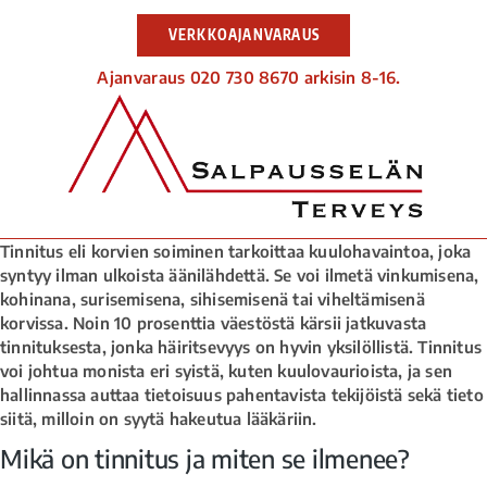
VERKKOAJANVARAUS
Ajanvaraus 020 730 8670 arkisin 8-16.
Tinnitus eli korvien soiminen tarkoittaa kuulohavaintoa, joka
syntyy ilman ulkoista äänilähdettä. Se voi ilmetä vinkumisena,
kohinana, surisemisena, sihisemisenä tai viheltämisenä
korvissa. Noin 10 prosenttia väestöstä kärsii jatkuvasta
tinnituksesta, jonka häiritsevyys on hyvin yksilöllistä. Tinnitus
voi johtua monista eri syistä, kuten kuulovaurioista, ja sen
hallinnassa auttaa tietoisuus pahentavista tekijöistä sekä tieto
siitä, milloin on syytä hakeutua lääkäriin.
Mikä on tinnitus ja miten se ilmenee?