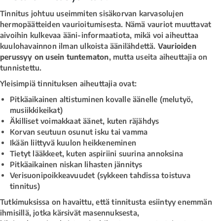
Tinnitus johtuu useimmiten sisäkorvan karvasolujen
hermopäätteiden vaurioitumisesta. Nämä vauriot muuttavat
aivoihin kulkevaa ääni-informaatiota, mikä voi aiheuttaa
kuulohavainnon ilman ulkoista äänilähdettä.
Vaurioiden
perussyy on usein tuntematon
, mutta useita aiheuttajia on
tunnistettu.
Yleisimpiä tinnituksen aiheuttajia ovat:
Pitkäaikainen altistuminen kovalle äänelle (melutyö,
musiikkikeikat)
Äkilliset voimakkaat äänet, kuten räjähdys
Korvan seutuun osunut isku tai vamma
Ikään liittyvä kuulon heikkeneminen
Tietyt lääkkeet, kuten aspiriini suurina annoksina
Pitkäaikainen niskan lihasten jännitys
Verisuonipoikkeavuudet (sykkeen tahdissa toistuva
tinnitus)
Tutkimuksissa on havaittu, että tinnitusta esiintyy enemmän
ihmisillä, jotka kärsivät masennuksesta,