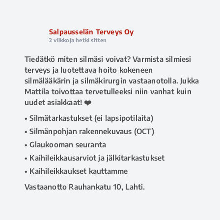
Salpausselän Terveys Oy
2 viikkoja hetki sitten
Tiedätkö miten silmäsi voivat? Varmista silmiesi
terveys ja luotettava hoito kokeneen
silmälääkärin ja silmäkirurgin vastaanotolla. Jukka
Mattila toivottaa tervetulleeksi niin vanhat kuin
uudet asiakkaat! ❤️
• Silmätarkastukset (ei lapsipotilaita)
• Silmänpohjan rakennekuvaus (OCT)
• Glaukooman seuranta
• Kaihileikkausarviot ja jälkitarkastukset
• Kaihileikkaukset kauttamme
Vastaanotto Rauhankatu 10, Lahti.
📅 Ajanvaraus ja tiedustelut 020 730 8670
(arkisin klo 8–16), tai
www.salpausselanterveys.fi