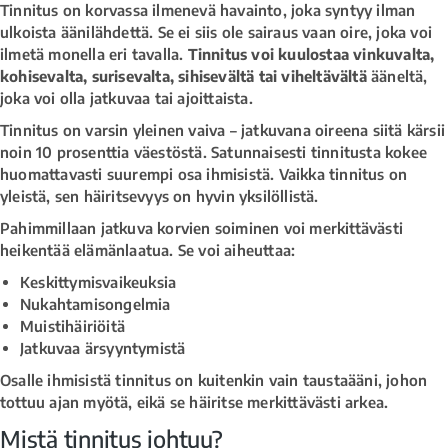
Tinnitus on korvassa ilmenevä havainto, joka syntyy ilman
ulkoista äänilähdettä. Se ei siis ole sairaus vaan oire, joka voi
ilmetä monella eri tavalla.
Tinnitus voi kuulostaa vinkuvalta,
kohisevalta, surisevalta, sihisevältä tai viheltävältä
ääneltä,
joka voi olla jatkuvaa tai ajoittaista.
Tinnitus on varsin yleinen vaiva – jatkuvana oireena siitä kärsii
noin 10 prosenttia väestöstä. Satunnaisesti tinnitusta kokee
huomattavasti suurempi osa ihmisistä. Vaikka tinnitus on
yleistä, sen häiritsevyys on hyvin yksilöllistä.
Pahimmillaan jatkuva korvien soiminen voi merkittävästi
heikentää elämänlaatua. Se voi aiheuttaa:
Keskittymisvaikeuksia
Nukahtamisongelmia
Muistihäiriöitä
Jatkuvaa ärsyyntymistä
Osalle ihmisistä tinnitus on kuitenkin vain taustaääni, johon
tottuu ajan myötä, eikä se häiritse merkittävästi arkea.
Mistä tinnitus johtuu?