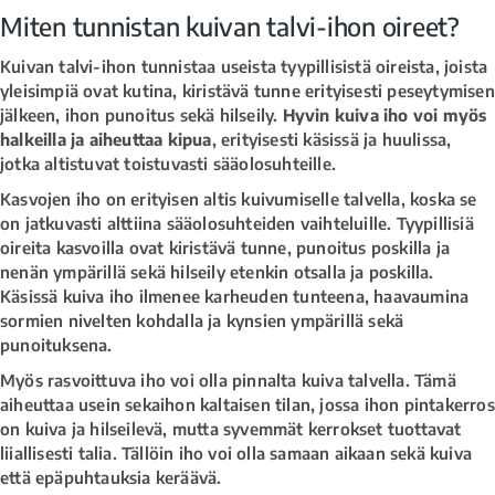
Miten tunnistan kuivan talvi-ihon oireet?
Kuivan talvi-ihon tunnistaa useista tyypillisistä oireista, joista
yleisimpiä ovat kutina, kiristävä tunne erityisesti peseytymisen
jälkeen, ihon punoitus sekä hilseily.
Hyvin kuiva iho voi myös
halkeilla ja aiheuttaa kipua
, erityisesti käsissä ja huulissa,
jotka altistuvat toistuvasti sääolosuhteille.
Kasvojen iho on erityisen altis kuivumiselle talvella, koska se
on jatkuvasti alttiina sääolosuhteiden vaihteluille. Tyypillisiä
oireita kasvoilla ovat kiristävä tunne, punoitus poskilla ja
nenän ympärillä sekä hilseily etenkin otsalla ja poskilla.
Käsissä kuiva iho ilmenee karheuden tunteena, haavaumina
sormien nivelten kohdalla ja kynsien ympärillä sekä
punoituksena.
Myös rasvoittuva iho voi olla pinnalta kuiva talvella. Tämä
aiheuttaa usein sekaihon kaltaisen tilan, jossa ihon pintakerros
on kuiva ja hilseilevä, mutta syvemmät kerrokset tuottavat
liiallisesti talia. Tällöin iho voi olla samaan aikaan sekä kuiva
että epäpuhtauksia keräävä.