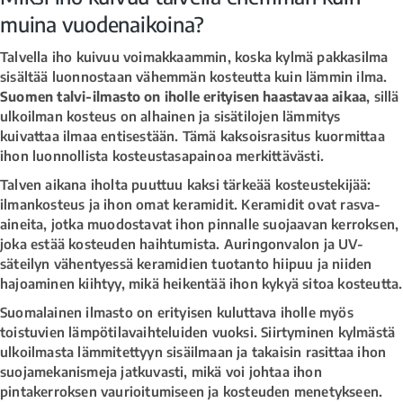
muina vuodenaikoina?
Talvella iho kuivuu voimakkaammin, koska kylmä pakkasilma
sisältää luonnostaan vähemmän kosteutta kuin lämmin ilma.
Suomen talvi-ilmasto on iholle erityisen haastavaa aikaa
, sillä
ulkoilman kosteus on alhainen ja sisätilojen lämmitys
kuivattaa ilmaa entisestään. Tämä kaksoisrasitus kuormittaa
ihon luonnollista kosteustasapainoa merkittävästi.
Talven aikana iholta puuttuu kaksi tärkeää kosteustekijää:
ilmankosteus ja ihon omat keramidit. Keramidit ovat rasva-
aineita, jotka muodostavat ihon pinnalle suojaavan kerroksen,
joka estää kosteuden haihtumista. Auringonvalon ja UV-
säteilyn vähentyessä keramidien tuotanto hiipuu ja niiden
hajoaminen kiihtyy, mikä heikentää ihon kykyä sitoa kosteutta.
Suomalainen ilmasto on erityisen kuluttava iholle myös
toistuvien lämpötilavaihteluiden vuoksi. Siirtyminen kylmästä
ulkoilmasta lämmitettyyn sisäilmaan ja takaisin rasittaa ihon
suojamekanismeja jatkuvasti, mikä voi johtaa ihon
pintakerroksen vaurioitumiseen ja kosteuden menetykseen.