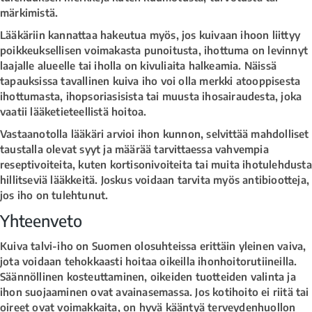
märkimistä.
Lääkäriin kannattaa hakeutua myös, jos kuivaan ihoon liittyy
poikkeuksellisen voimakasta punoitusta, ihottuma on levinnyt
laajalle alueelle tai iholla on kivuliaita halkeamia. Näissä
tapauksissa tavallinen kuiva iho voi olla merkki atooppisesta
ihottumasta, ihopsoriasisista tai muusta ihosairaudesta, joka
vaatii lääketieteellistä hoitoa.
Vastaanotolla lääkäri arvioi ihon kunnon, selvittää mahdolliset
taustalla olevat syyt ja määrää tarvittaessa vahvempia
reseptivoiteita, kuten kortisonivoiteita tai muita ihotulehdusta
hillitseviä lääkkeitä. Joskus voidaan tarvita myös antibiootteja,
jos iho on tulehtunut.
Yhteenveto
Kuiva talvi-iho on Suomen olosuhteissa erittäin yleinen vaiva,
jota voidaan tehokkaasti hoitaa oikeilla ihonhoitorutiineilla.
Säännöllinen kosteuttaminen, oikeiden tuotteiden valinta ja
ihon suojaaminen ovat avainasemassa. Jos kotihoito ei riitä tai
oireet ovat voimakkaita, on hyvä kääntyä terveydenhuollon