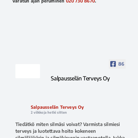
Varatun ajan peruminen
020 730 8670
.
86
Salpausselän Terveys Oy
Salpausselän Terveys Oy
2 viikkoja hetki sitten
Tiedätkö miten silmäsi voivat? Varmista silmiesi
terveys ja luotettava hoito kokeneen
silmälääkärin ja silmäkirurgin vastaanotolla. Jukka