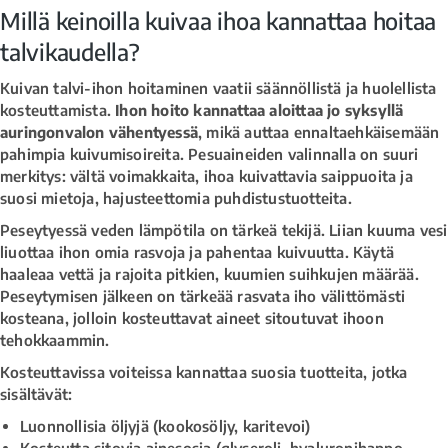
Millä keinoilla kuivaa ihoa kannattaa hoitaa
talvikaudella?
Kuivan talvi-ihon hoitaminen vaatii säännöllistä ja huolellista
kosteuttamista.
Ihon hoito kannattaa aloittaa jo syksyllä
auringonvalon vähentyessä
, mikä auttaa ennaltaehkäisemään
pahimpia kuivumisoireita. Pesuaineiden valinnalla on suuri
merkitys: vältä voimakkaita, ihoa kuivattavia saippuoita ja
suosi mietoja, hajusteettomia puhdistustuotteita.
Peseytyessä veden lämpötila on tärkeä tekijä. Liian kuuma vesi
liuottaa ihon omia rasvoja ja pahentaa kuivuutta. Käytä
haaleaa vettä ja rajoita pitkien, kuumien suihkujen määrää.
Peseytymisen jälkeen on tärkeää rasvata iho välittömästi
kosteana, jolloin kosteuttavat aineet sitoutuvat ihoon
tehokkaammin.
Kosteuttavissa voiteissa kannattaa suosia tuotteita, jotka
sisältävät:
Luonnollisia öljyjä (kookosöljy, karitevoi)
Kosteutta sitovia ainesosia (glyseroli, hyaluronihappo,