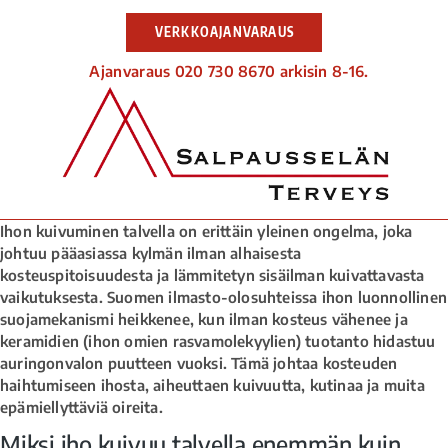
VERKKOAJANVARAUS
Ajanvaraus 020 730 8670 arkisin 8-16.
Ihon kuivuminen talvella on erittäin yleinen ongelma, joka
johtuu pääasiassa kylmän ilman alhaisesta
kosteuspitoisuudesta ja lämmitetyn sisäilman kuivattavasta
vaikutuksesta. Suomen ilmasto-olosuhteissa ihon luonnollinen
suojamekanismi heikkenee, kun ilman kosteus vähenee ja
keramidien (ihon omien rasvamolekyylien) tuotanto hidastuu
auringonvalon puutteen vuoksi. Tämä johtaa kosteuden
haihtumiseen ihosta, aiheuttaen kuivuutta, kutinaa ja muita
epämiellyttäviä oireita.
Miksi iho kuivuu talvella enemmän kuin