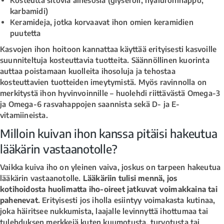
karbamidi)
Keramideja, jotka korvaavat ihon omien keramidien
puutetta
Kasvojen ihon hoitoon kannattaa käyttää erityisesti kasvoille
suunniteltuja kosteuttavia tuotteita. Säännöllinen kuorinta
auttaa poistamaan kuolleita ihosoluja ja tehostaa
kosteuttavien tuotteiden imeytymistä. Myös ravinnolla on
merkitystä ihon hyvinvoinnille – huolehdi riittävästä Omega-3
ja Omega-6 rasvahappojen saannista sekä D- ja E-
vitamiineista.
Milloin kuivan ihon kanssa pitäisi hakeutua
lääkärin vastaanotolle?
Vaikka kuiva iho on yleinen vaiva, joskus on tarpeen hakeutua
lääkärin vastaanotolle.
Lääkäriin tulisi mennä, jos
kotihoidosta huolimatta iho-oireet jatkuvat voimakkaina tai
pahenevat
. Erityisesti jos iholla esiintyy voimakasta kutinaa,
joka häiritsee nukkumista, laajalle levinnyttä ihottumaa tai
tulehduksen merkkejä kuten kuumotusta, turvotusta tai