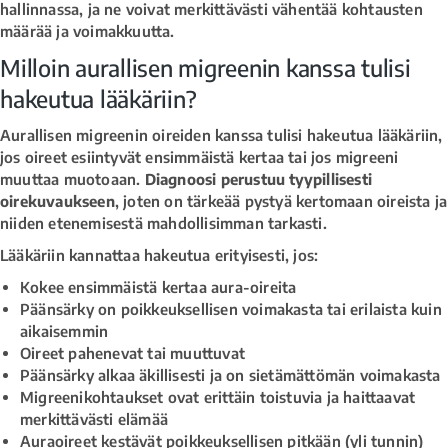
hallinnassa, ja ne voivat merkittävästi vähentää kohtausten
määrää ja voimakkuutta.
Milloin aurallisen migreenin kanssa tulisi
hakeutua lääkäriin?
Aurallisen migreenin oireiden kanssa tulisi hakeutua lääkäriin,
jos oireet esiintyvät ensimmäistä kertaa tai jos migreeni
muuttaa muotoaan.
Diagnoosi perustuu tyypillisesti
oirekuvaukseen
, joten on tärkeää pystyä kertomaan oireista ja
niiden etenemisestä mahdollisimman tarkasti.
Lääkäriin kannattaa hakeutua erityisesti, jos:
Kokee ensimmäistä kertaa aura-oireita
Päänsärky on poikkeuksellisen voimakasta tai erilaista kuin
aikaisemmin
Oireet pahenevat tai muuttuvat
Päänsärky alkaa äkillisesti ja on sietämättömän voimakasta
Migreenikohtaukset ovat erittäin toistuvia ja haittaavat
merkittävästi elämää
Auraoireet kestävät poikkeuksellisen pitkään (yli tunnin)