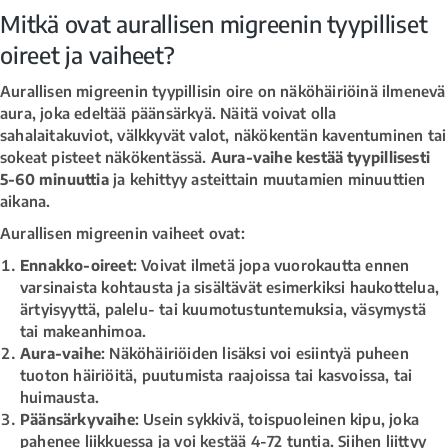
Mitkä ovat aurallisen migreenin tyypilliset
oireet ja vaiheet?
Aurallisen migreenin tyypillisin oire on näköhäiriöinä ilmenevä
aura, joka edeltää päänsärkyä. Näitä voivat olla
sahalaitakuviot, välkkyvät valot, näkökentän kaventuminen tai
sokeat pisteet näkökentässä.
Aura-vaihe kestää tyypillisesti
5-60 minuuttia
ja kehittyy asteittain muutamien minuuttien
aikana.
Aurallisen migreenin vaiheet ovat:
Ennakko-oireet
: Voivat ilmetä jopa vuorokautta ennen
varsinaista kohtausta ja sisältävät esimerkiksi haukottelua,
ärtyisyyttä, palelu- tai kuumotustuntemuksia, väsymystä
tai makeanhimoa.
Aura-vaihe
: Näköhäiriöiden lisäksi voi esiintyä puheen
tuoton häiriöitä, puutumista raajoissa tai kasvoissa, tai
huimausta.
Päänsärkyvaihe
: Usein sykkivä, toispuoleinen kipu, joka
pahenee liikkuessa ja voi kestää 4-72 tuntia. Siihen liittyy