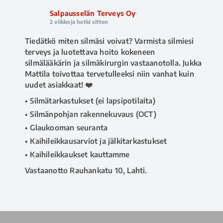
Salpausselän Terveys Oy
2 viikkoja hetki sitten
Tiedätkö miten silmäsi voivat? Varmista silmiesi
terveys ja luotettava hoito kokeneen
silmälääkärin ja silmäkirurgin vastaanotolla. Jukka
Mattila toivottaa tervetulleeksi niin vanhat kuin
uudet asiakkaat! ❤️
• Silmätarkastukset (ei lapsipotilaita)
• Silmänpohjan rakennekuvaus (OCT)
• Glaukooman seuranta
• Kaihileikkausarviot ja jälkitarkastukset
• Kaihileikkaukset kauttamme
Vastaanotto Rauhankatu 10, Lahti.
📅 Ajanvaraus ja tiedustelut 020 730 8670
(arkisin klo 8–16), tai
www.salpausselanterveys.fi
#salpausselänterveys
#terveyspalvelut