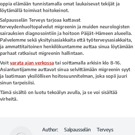
oppia elämään tunnistamalla omat laukaisevat tekijät ja
löytämällä toimivat hoitokeinot.
Salpausselän Terveys tarjoaa kattavat
terveydenhuoltopalvelut migreenin ja muiden neurologisten
sairauksien diagnosointiin ja hoitoon Päijät-Hämeen alueella.
Palvelemme sekä yksityisasiakkaita että työterveysasiakkaita,
ja ammattitaitoinen henkilökuntamme auttaa sinua löytämään
parhaat ratkaisut migreenin hallintaan.
Voit
varata ajan verkossa
tai soittamalla arkisin klo 8-16.
Asiantuntijamme auttavat sinua selvittämään migreenin syyt
ja laatimaan yksilöllisen hoitosuunnitelman, joka sopii juuri
sinun tarpeisiisi.
Tämä sisältö on luotu tekoälyn avulla, ja se voi sisältää
virheitä.
Author:
Salpausselän Terveys