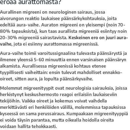
eroaa aurattomasta?
Aurallinen migreeni on neurologinen sairaus, jossa
aivorungon reaktio laukaisee päänsärkykohtauksia, joita
edeltää aura-vaihe. Auraton migreeni on yleisempi (noin 70-
80% tapauksista), kun taas aurallista migreeniä esiintyy noin
20-30% migreeniä sairastavista.
Keskeinen ero on juuri aura-
vaihe
, jota ei esiinny aurattomassa migreenissä.
Aura-vaihe toimii varoitussignaalina tulevasta päänsärystä ja
ilmenee yleensä 5-60 minuuttia ennen varsinaisen päänsäryn
alkamista. Aurallisessa migreenissä kohtaus etenee
tyypillisesti vaiheittain: ensin tulevat mahdolliset ennakko-
oireet, sitten aura, ja lopulta päänsärkyvaihe.
Molemmat migreenityypit ovat neurologisia sairauksia, joissa
herkistynyt keskushermosto reagoi erilaisiin laukaiseviin
tekijöihin. Vaikka oireet ja kokemus voivat vaihdella
merkittävästi eri henkilöiden välillä, molemmissa tapauksissa
kyseessä on sama perussairaus. Kumpaakaan migreenityyppiä
ei voida täysin parantaa, mutta oikealla hoidolla oireita
voidaan hallita tehokkaasti.