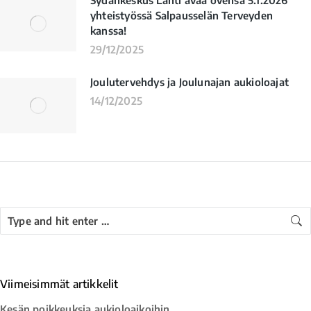
yhteistyössä Salpausselän Terveyden
kanssa!
29/12/2025
Joulutervehdys ja Joulunajan aukioloajat
14/12/2025
Viimeisimmät artikkelit
Kesän poikkeuksia aukioloaikoihin