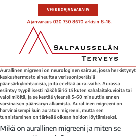
VERKKOAJANVARAUS
Ajanvaraus 020 730 8670 arkisin 8-16.
Aurallinen migreeni on neurologinen sairaus, jossa herkistynyt
keskushermosto aiheuttaa verisuoniperäisiä
päänsärkykohtauksia, joita edeltää aura-vaihe. Aurassa
esiintyy tyypillisesti näköhäiriöitä kuten sahalaitakuvioita tai
valoilmiöitä, ja se kestää yleensä 5-60 minuuttia ennen
varsinaisen päänsäryn alkamista. Aurallinen migreeni on
harvinaisempi kuin auraton migreeni, mutta sen
tunnistaminen on tärkeää oikean hoidon löytämiseksi.
Mikä on aurallinen migreeni ja miten se