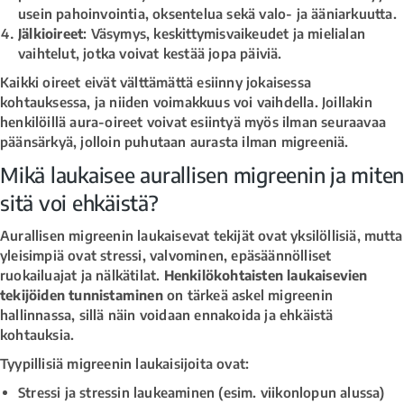
usein pahoinvointia, oksentelua sekä valo- ja ääniarkuutta.
Jälkioireet
: Väsymys, keskittymisvaikeudet ja mielialan
vaihtelut, jotka voivat kestää jopa päiviä.
Kaikki oireet eivät välttämättä esiinny jokaisessa
kohtauksessa, ja niiden voimakkuus voi vaihdella. Joillakin
henkilöillä aura-oireet voivat esiintyä myös ilman seuraavaa
päänsärkyä, jolloin puhutaan aurasta ilman migreeniä.
Mikä laukaisee aurallisen migreenin ja miten
sitä voi ehkäistä?
Aurallisen migreenin laukaisevat tekijät ovat yksilöllisiä, mutta
yleisimpiä ovat stressi, valvominen, epäsäännölliset
ruokailuajat ja nälkätilat.
Henkilökohtaisten laukaisevien
tekijöiden tunnistaminen
on tärkeä askel migreenin
hallinnassa, sillä näin voidaan ennakoida ja ehkäistä
kohtauksia.
Tyypillisiä migreenin laukaisijoita ovat:
Stressi ja stressin laukeaminen (esim. viikonlopun alussa)