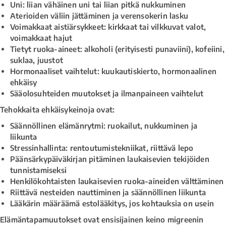
Uni: liian vähäinen uni tai liian pitkä nukkuminen
Aterioiden väliin jättäminen ja verensokerin lasku
Voimakkaat aistiärsykkeet: kirkkaat tai vilkkuvat valot,
voimakkaat hajut
Tietyt ruoka-aineet: alkoholi (erityisesti punaviini), kofeiini,
suklaa, juustot
Hormonaaliset vaihtelut: kuukautiskierto, hormonaalinen
ehkäisy
Sääolosuhteiden muutokset ja ilmanpaineen vaihtelut
Tehokkaita ehkäisykeinoja ovat:
Säännöllinen elämänrytmi: ruokailut, nukkuminen ja
liikunta
Stressinhallinta: rentoutumistekniikat, riittävä lepo
Päänsärkypäiväkirjan pitäminen laukaisevien tekijöiden
tunnistamiseksi
Henkilökohtaisten laukaisevien ruoka-aineiden välttäminen
Riittävä nesteiden nauttiminen ja säännöllinen liikunta
Lääkärin määräämä estolääkitys, jos kohtauksia on usein
Elämäntapamuutokset ovat ensisijainen keino migreenin