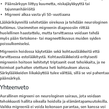
Päänsärkyyn liittyy kuumetta, niskajäykkyyttä tai
tajunnanhäiriöitä
Migreeni alkaa vasta yli 50-vuotiaana
Lääkärikäynnillä selvitetään oirekuva ja tehdään neurologinen
tutkimus. Useimmiten migreenin diagnoosiin riittää
huolellinen haastattelu, mutta tarvittaessa voidaan tehdä
myös pään tietokone- tai magneettikuvaus muiden syiden
poissulkemiseksi.
Migreenin hoidossa käytetään sekä kohtauslääkkeitä että
tarvittaessa estolääkitystä. Kohtauslääkkeistä erityisesti
migreenin hoitoon kehitetyt triptaanit ovat tehokkaita, ja ne
toimivat parhaiten otettuna heti kohtauksen alussa.
Särkylääkkeiden liikakäyttöä tulee välttää, sillä se voi pahentaa
päänsärkyä.
Yhteenveto
Aurallinen migreeni on neurologinen sairaus, jota voidaan
tehokkaasti hallita oikealla hoidolla ja elämäntapamuutoksilla.
Vaikka migreeniä ei voida kokonaan parantaa, sen kanssa voi