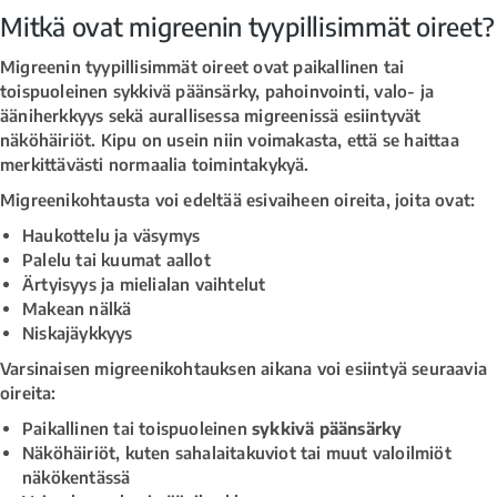
Mitkä ovat migreenin tyypillisimmät oireet?
Migreenin tyypillisimmät oireet ovat paikallinen tai
toispuoleinen sykkivä päänsärky, pahoinvointi, valo- ja
ääniherkkyys sekä aurallisessa migreenissä esiintyvät
näköhäiriöt. Kipu on usein niin voimakasta, että se haittaa
merkittävästi normaalia toimintakykyä.
Migreenikohtausta voi edeltää esivaiheen oireita, joita ovat:
Haukottelu ja väsymys
Palelu tai kuumat aallot
Ärtyisyys ja mielialan vaihtelut
Makean nälkä
Niskajäykkyys
Varsinaisen migreenikohtauksen aikana voi esiintyä seuraavia
oireita:
Paikallinen tai toispuoleinen
sykkivä päänsärky
Näköhäiriöt, kuten sahalaitakuviot tai muut valoilmiöt
näkökentässä