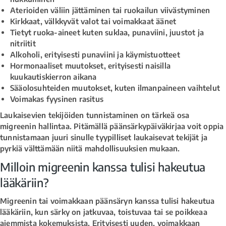
Aterioiden väliin jättäminen tai ruokailun viivästyminen
Kirkkaat, välkkyvät valot tai voimakkaat äänet
Tietyt ruoka-aineet kuten suklaa, punaviini, juustot ja
nitriitit
Alkoholi, erityisesti punaviini ja käymistuotteet
Hormonaaliset muutokset, erityisesti naisilla
kuukautiskierron aikana
Sääolosuhteiden muutokset, kuten ilmanpaineen vaihtelut
Voimakas fyysinen rasitus
Laukaisevien tekijöiden tunnistaminen on tärkeä osa
migreenin hallintaa. Pitämällä päänsärkypäiväkirjaa voit oppia
tunnistamaan juuri sinulle tyypilliset laukaisevat tekijät ja
pyrkiä välttämään niitä mahdollisuuksien mukaan.
Milloin migreenin kanssa tulisi hakeutua
lääkäriin?
Migreenin tai voimakkaan päänsäryn kanssa tulisi hakeutua
lääkäriin, kun särky on jatkuvaa, toistuvaa tai se poikkeaa
aiemmista kokemuksista. Erityisesti uuden, voimakkaan