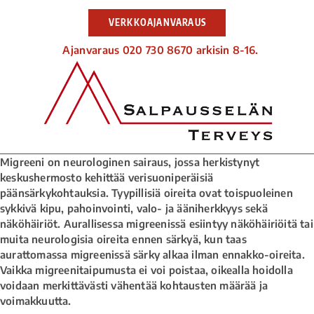
VERKKOAJANVARAUS
Ajanvaraus 020 730 8670 arkisin 8-16.
Migreeni on neurologinen sairaus, jossa herkistynyt
keskushermosto kehittää verisuoniperäisiä
päänsärkykohtauksia. Tyypillisiä oireita ovat toispuoleinen
sykkivä kipu, pahoinvointi, valo- ja ääniherkkyys sekä
näköhäiriöt. Aurallisessa migreenissä esiintyy näköhäiriöitä tai
muita neurologisia oireita ennen särkyä, kun taas
aurattomassa migreenissä särky alkaa ilman ennakko-oireita.
Vaikka migreenitaipumusta ei voi poistaa, oikealla hoidolla
voidaan merkittävästi vähentää kohtausten määrää ja
voimakkuutta.