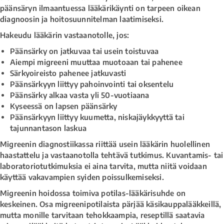
päänsäryn ilmaantuessa lääkärikäynti on tarpeen oikean
diagnoosin ja hoitosuunnitelman laatimiseksi.
Hakeudu lääkärin vastaanotolle, jos:
Päänsärky on jatkuvaa tai usein toistuvaa
Aiempi migreeni muuttaa muotoaan tai pahenee
Särkyoireisto pahenee jatkuvasti
Päänsärkyyn liittyy pahoinvointi tai oksentelu
Päänsärky alkaa vasta yli 50-vuotiaana
Kyseessä on lapsen päänsärky
Päänsärkyyn liittyy kuumetta, niskajäykkyyttä tai
tajunnantason laskua
Migreenin diagnostiikassa riittää usein lääkärin huolellinen
haastattelu ja vastaanotolla tehtävä tutkimus. Kuvantamis- tai
laboratoriotutkimuksia ei aina tarvita, mutta niitä voidaan
käyttää vakavampien syiden poissulkemiseksi.
Migreenin hoidossa toimiva potilas-lääkärisuhde on
keskeinen. Osa migreenipotilaista pärjää käsikauppalääkkeillä,
mutta monille tarvitaan tehokkaampia, reseptillä saatavia