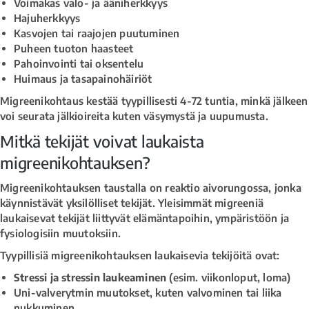
Voimakas valo- ja ääniherkkyys
Hajuherkkyys
Kasvojen tai raajojen puutuminen
Puheen tuoton haasteet
Pahoinvointi tai oksentelu
Huimaus ja tasapainohäiriöt
Migreenikohtaus kestää tyypillisesti 4-72 tuntia, minkä jälkeen
voi seurata jälkioireita kuten väsymystä ja uupumusta.
Mitkä tekijät voivat laukaista
migreenikohtauksen?
Migreenikohtauksen taustalla on reaktio aivorungossa, jonka
käynnistävät yksilölliset tekijät. Yleisimmät migreeniä
laukaisevat tekijät liittyvät elämäntapoihin, ympäristöön ja
fysiologisiin muutoksiin.
Tyypillisiä migreenikohtauksen laukaisevia tekijöitä ovat:
Stressi ja stressin laukeaminen
(esim. viikonloput, loma)
Uni-valverytmin muutokset, kuten valvominen tai liika
nukkuminen