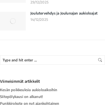
29/12/2025
Joulutervehdys ja Joulunajan aukioloajat
14/12/2025
Viimeisimmät artikkelit
Kesän poikkeuksia aukioloaikoihin
Siitepölykausi on alkanut!
Punkkirokote on nyt ajankohtainen