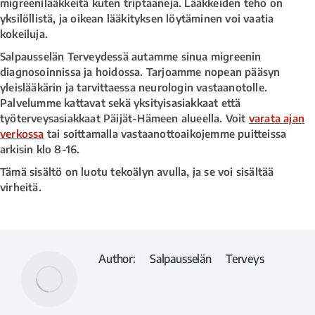
migreenilääkkeitä kuten triptaaneja. Lääkkeiden teho on
yksilöllistä, ja oikean lääkityksen löytäminen voi vaatia
kokeiluja.
Salpausselän Terveydessä autamme sinua migreenin
diagnosoinnissa ja hoidossa. Tarjoamme nopean pääsyn
yleislääkärin ja tarvittaessa neurologin vastaanotolle.
Palvelumme kattavat sekä yksityisasiakkaat että
työterveysasiakkaat Päijät-Hämeen alueella. Voit
varata ajan
verkossa
tai soittamalla vastaanottoaikojemme puitteissa
arkisin klo 8-16.
Tämä sisältö on luotu tekoälyn avulla, ja se voi sisältää
virheitä.
Author:
Salpausselän Terveys