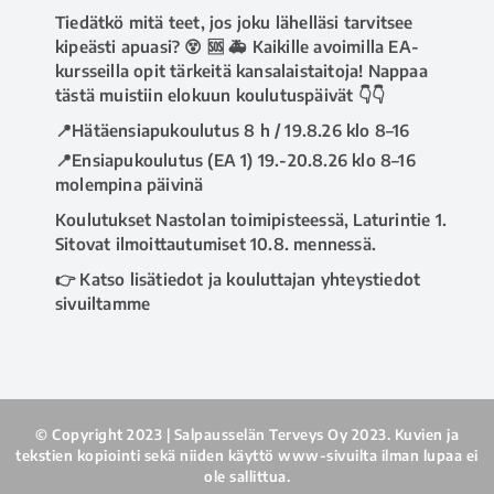
Tiedätkö mitä teet, jos joku lähelläsi tarvitsee
kipeästi apuasi? 😵 🆘 🚑 Kaikille avoimilla EA-
kursseilla opit tärkeitä kansalaistaitoja! Nappaa
tästä muistiin elokuun koulutuspäivät 👇👇
📍Hätäensiapukoulutus 8 h / 19.8.26 klo 8–16
📍Ensiapukoulutus (EA 1) 19.-20.8.26 klo 8–16
molempina päivinä
Koulutukset Nastolan toimipisteessä, Laturintie 1.
Sitovat ilmoittautumiset 10.8. mennessä.
👉 Katso lisätiedot ja kouluttajan yhteystiedot
sivuiltamme
www.salpausselanterveys.fi/ensiapukoulutus
.
Tai soita asiakaspalveluumme 020 730 8670 💁‍♀️
#ensiapu
#hätäensiapu
#ea1kurssi
#ensiapukoulutus
#avoinkoulutus
© Copyright 2023 | Salpausselän Terveys Oy 2023. Kuvien ja
#salpausselänterveys
#terveyspalvelut
#lahti
tekstien kopiointi sekä niiden käyttö www-sivuilta ilman lupaa ei
#nastola
ole sallittua.