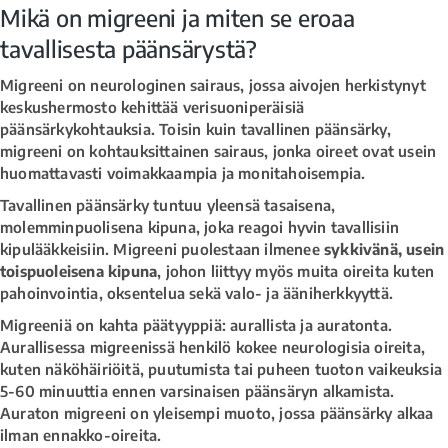
Mikä on migreeni ja miten se eroaa
tavallisesta päänsärystä?
Migreeni on neurologinen sairaus, jossa aivojen herkistynyt
keskushermosto kehittää verisuoniperäisiä
päänsärkykohtauksia. Toisin kuin tavallinen päänsärky,
migreeni on kohtauksittainen sairaus, jonka oireet ovat usein
huomattavasti voimakkaampia ja monitahoisempia.
Tavallinen päänsärky tuntuu yleensä tasaisena,
molemminpuolisena kipuna, joka reagoi hyvin tavallisiin
kipulääkkeisiin. Migreeni puolestaan ilmenee
sykkivänä, usein
toispuoleisena kipuna
, johon liittyy myös muita oireita kuten
pahoinvointia, oksentelua sekä valo- ja ääniherkkyyttä.
Migreeniä on kahta päätyyppiä: aurallista ja auratonta.
Aurallisessa migreenissä henkilö kokee neurologisia oireita,
kuten näköhäiriöitä, puutumista tai puheen tuoton vaikeuksia
5-60 minuuttia ennen varsinaisen päänsäryn alkamista.
Auraton migreeni on yleisempi muoto, jossa päänsärky alkaa
ilman ennakko-oireita.