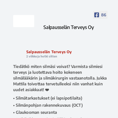
86
Salpausselän Terveys Oy
Salpausselän Terveys Oy
2 viikkoja hetki sitten
Tiedätkö miten silmäsi voivat? Varmista silmiesi
terveys ja luotettava hoito kokeneen
silmälääkärin ja silmäkirurgin vastaanotolla. Jukka
Mattila toivottaa tervetulleeksi niin vanhat kuin
uudet asiakkaat! ❤️
• Silmätarkastukset (ei lapsipotilaita)
• Silmänpohjan rakennekuvaus (OCT)
• Glaukooman seuranta