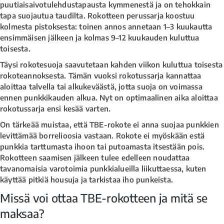
puutiaisaivotulehdustapausta kymmenestä ja on tehokkain
tapa suojautua taudilta. Rokotteen perussarja koostuu
kolmesta pistoksesta: toinen annos annetaan 1–3 kuukautta
ensimmäisen jälkeen ja kolmas 9–12 kuukauden kuluttua
toisesta.
Täysi rokotesuoja saavutetaan kahden viikon kuluttua toisesta
rokoteannoksesta. Tämän vuoksi rokotussarja kannattaa
aloittaa talvella tai alkukeväästä, jotta suoja on voimassa
ennen punkkikauden alkua. Nyt on optimaalinen aika aloittaa
rokotussarja ensi kesää varten.
On tärkeää muistaa, että TBE-rokote ei anna suojaa punkkien
levittämää borrelioosia vastaan. Rokote ei myöskään estä
punkkia tarttumasta ihoon tai putoamasta itsestään pois.
Rokotteen saamisen jälkeen tulee edelleen noudattaa
tavanomaisia varotoimia punkkialueilla liikuttaessa, kuten
käyttää pitkiä housuja ja tarkistaa iho punkeista.
Missä voi ottaa TBE-rokotteen ja mitä se
maksaa?