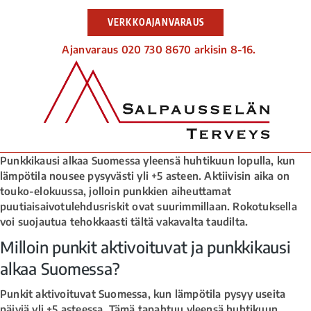
VERKKOAJANVARAUS
Ajanvaraus 020 730 8670 arkisin 8-16.
Punkkikausi alkaa Suomessa yleensä huhtikuun lopulla, kun
lämpötila nousee pysyvästi yli +5 asteen. Aktiivisin aika on
touko-elokuussa, jolloin punkkien aiheuttamat
puutiaisaivotulehdusriskit ovat suurimmillaan. Rokotuksella
voi suojautua tehokkaasti tältä vakavalta taudilta.
Milloin punkit aktivoituvat ja punkkikausi
alkaa Suomessa?
Punkit aktivoituvat Suomessa, kun lämpötila pysyy useita
päiviä yli +5 asteessa. Tämä tapahtuu yleensä huhtikuun