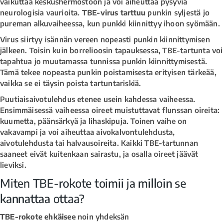
vaikuttaa keskushermostoon ja voi aiheuttaa pysyviä
neurologisia vaurioita.
TBE-virus tarttuu
punkin syljestä jo
pureman alkuvaiheessa, kun punkki kiinnittyy ihoon syömään.
Virus siirtyy isännän vereen nopeasti punkin kiinnittymisen
jälkeen. Toisin kuin borrelioosin tapauksessa, TBE-tartunta voi
tapahtua jo muutamassa tunnissa punkin kiinnittymisestä.
Tämä tekee nopeasta punkin poistamisesta erityisen tärkeää,
vaikka se ei täysin poista tartuntariskiä.
Puutiaisaivotulehdus etenee usein kahdessa vaiheessa.
Ensimmäisessä vaiheessa oireet muistuttavat flunssan oireita:
kuumetta, päänsärkyä ja lihaskipuja. Toinen vaihe on
vakavampi ja voi aiheuttaa aivokalvontulehdusta,
aivotulehdusta tai halvausoireita. Kaikki TBE-tartunnan
saaneet eivät kuitenkaan sairastu, ja osalla oireet jäävät
lieviksi.
Miten TBE-rokote toimii ja milloin se
kannattaa ottaa?
TBE-rokote ehkäisee
noin yhdeksän