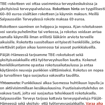
TBE-rokotteen voi ottaa useimmissa terveyskeskuksissa ja
yksityisissä terveyspalveluissa.
Rokotteen hinta
on tyypillisest
60–80 euroa sisältäen rokotteen ja käynnin maksun. Meillä
Salpausselän Terveydessä rokote maksaa 69 euroa.
Rokotteen saaminen on helppoa ja nopeaa. Ajan rokotukseen
voi varata puhelimitse tai verkossa, ja rokotus voidaan antaa
samalla käynnillä ilman erillistä lääkärin arviota terveille
aikuisille. Rokotetta suositellaan erityisesti henkilöille, jotka
viettävät paljon aikaa luonnossa tai asuvat punkkialueilla.
Päijät-Hämeessä tarjoamme TBE-rokotukset sekä
yksityisasiakkaille että työterveyshuollon kautta. Kokenut
henkilökuntamme opastaa rokotusaikataulussa ja antaa
käytännön neuvoja punkkien välttämiseksi. Rokotus on nopea
ja turvallinen tapa suojautua vakavalta taudilta.
Yhteenveto:
Punkkikausi alkaa Suomessa huhtikuun lopulla ja
on aktiivisimmillaan kesäkuukausina. Puutiaisaivotulehdus on
vakava tauti, jolta voi suojautua tehokkaasti rokotuksella.
Salpausselän Terveys tarjoaa kattavia terveyspalveluja Päijät-
Hämeessä sekä yksityis- että työterveysasiakkaille.
Varaa aika