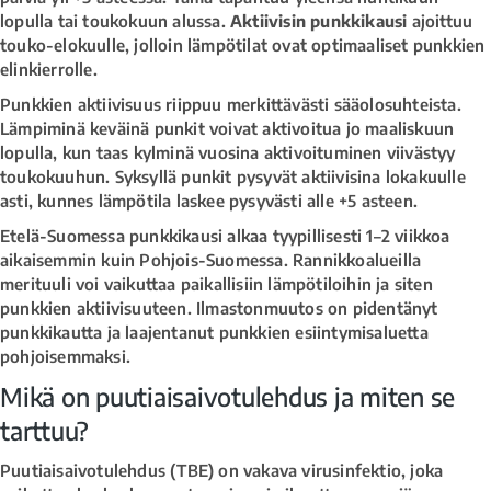
lopulla tai toukokuun alussa.
Aktiivisin punkkikausi
ajoittuu
touko-elokuulle, jolloin lämpötilat ovat optimaaliset punkkien
elinkierrolle.
Punkkien aktiivisuus riippuu merkittävästi sääolosuhteista.
Lämpiminä keväinä punkit voivat aktivoitua jo maaliskuun
lopulla, kun taas kylminä vuosina aktivoituminen viivästyy
toukokuuhun. Syksyllä punkit pysyvät aktiivisina lokakuulle
asti, kunnes lämpötila laskee pysyvästi alle +5 asteen.
Etelä-Suomessa punkkikausi alkaa tyypillisesti 1–2 viikkoa
aikaisemmin kuin Pohjois-Suomessa. Rannikkoalueilla
merituuli voi vaikuttaa paikallisiin lämpötiloihin ja siten
punkkien aktiivisuuteen. Ilmastonmuutos on pidentänyt
punkkikautta ja laajentanut punkkien esiintymisaluetta
pohjoisemmaksi.
Mikä on puutiaisaivotulehdus ja miten se
tarttuu?
Puutiaisaivotulehdus (TBE) on vakava virusinfektio, joka