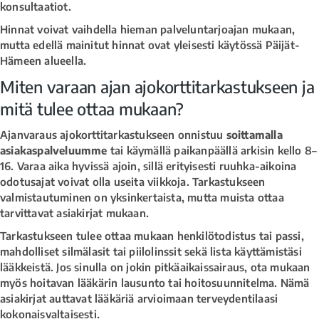
konsultaatiot.
Hinnat voivat vaihdella hieman palveluntarjoajan mukaan,
mutta edellä mainitut hinnat ovat yleisesti käytössä Päijät-
Hämeen alueella.
Miten varaan ajan ajokorttitarkastukseen ja
mitä tulee ottaa mukaan?
Ajanvaraus ajokorttitarkastukseen onnistuu
soittamalla
asiakaspalveluumme
tai käymällä paikanpäällä arkisin kello 8–
16. Varaa aika hyvissä ajoin, sillä erityisesti ruuhka-aikoina
odotusajat voivat olla useita viikkoja. Tarkastukseen
valmistautuminen on yksinkertaista, mutta muista ottaa
tarvittavat asiakirjat mukaan.
Tarkastukseen tulee ottaa mukaan henkilötodistus tai passi,
mahdolliset silmälasit tai piilolinssit sekä lista käyttämistäsi
lääkkeistä. Jos sinulla on jokin pitkäaikaissairaus, ota mukaan
myös hoitavan lääkärin lausunto tai hoitosuunnitelma. Nämä
asiakirjat auttavat lääkäriä arvioimaan terveydentilaasi
kokonaisvaltaisesti.