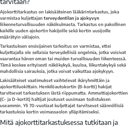
tarvitaan?
Ajokorttitarkastus on lakisääteinen lääkärintarkastus, joka
varmistaa kuljettajan
terveydentilan ja ajokyvyn
liikenneturvallisuuden näkökulmasta. Tarkastus on pakollinen
kaikille uuden ajokortin hakijoille sekä kortin uusijoille
määrätyin väliajoin.
Tarkastuksen ensisijainen tarkoitus on varmistaa, ettei
kuljettajalla ole sellaisia terveydellisiä ongelmia, jotka voisivat
vaarantaa hänen oman tai muiden turvallisuuden liikenteessä.
Tämä koskee erityisesti näkökykyä, kuuloa, liikuntakykyä sekä
mahdollisia sairauksia, jotka voivat vaikuttaa ajokykyyn.
Lakisääteiset vaatimukset vaihtelevat ikäryhmittäin ja
ajokorttiluokittain. Henkilöautokortin (B-kortti) hakijat
tarvitsevat tarkastuksen iästä riippumatta. Ammattiajokorttien
(C- ja D-kortit) haltijat joutuvat uusimaan todistuksen
useammin. Yli 70-vuotiaat kuljettajat tarvitsevat säännöllisiä
tarkastuksia kortin voimassaolon ylläpitämiseksi.
Mitä ajokorttitarkastuksessa tutkitaan ja