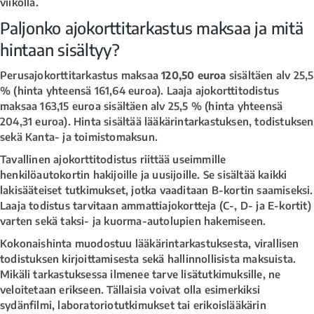
viikolla.
Paljonko ajokorttitarkastus maksaa ja mitä
hintaan sisältyy?
Perusajokorttitarkastus maksaa
120,50 euroa
sisältäen alv 25,5
% (hinta yhteensä 161,64 euroa). Laaja ajokorttitodistus
maksaa 163,15 euroa sisältäen alv 25,5 % (hinta yhteensä
204,31 euroa). Hinta sisältää lääkärintarkastuksen, todistuksen
sekä Kanta- ja toimistomaksun.
Tavallinen ajokorttitodistus riittää useimmille
henkilöautokortin hakijoille ja uusijoille. Se sisältää kaikki
lakisääteiset tutkimukset, jotka vaaditaan B-kortin saamiseksi.
Laaja todistus tarvitaan ammattiajokortteja (C-, D- ja E-kortit)
varten sekä taksi- ja kuorma-autolupien hakemiseen.
Kokonaishinta muodostuu lääkärintarkastuksesta, virallisen
todistuksen kirjoittamisesta sekä hallinnollisista maksuista.
Mikäli tarkastuksessa ilmenee tarve lisätutkimuksille, ne
veloitetaan erikseen. Tällaisia voivat olla esimerkiksi
sydänfilmi, laboratoriotutkimukset tai erikoislääkärin