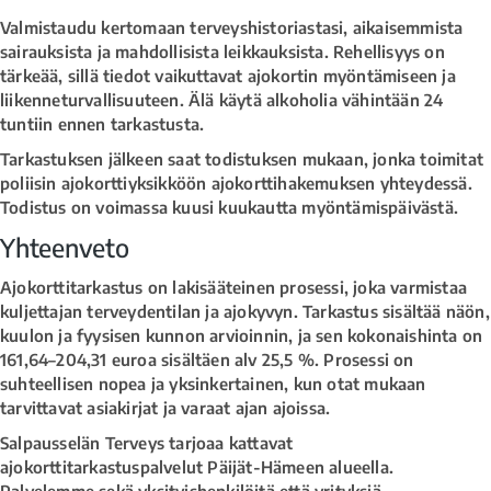
Valmistaudu kertomaan terveyshistoriastasi, aikaisemmista
sairauksista ja mahdollisista leikkauksista. Rehellisyys on
tärkeää, sillä tiedot vaikuttavat ajokortin myöntämiseen ja
liikenneturvallisuuteen. Älä käytä alkoholia vähintään 24
tuntiin ennen tarkastusta.
Tarkastuksen jälkeen saat todistuksen mukaan, jonka toimitat
poliisin ajokorttiyksikköön ajokorttihakemuksen yhteydessä.
Todistus on voimassa kuusi kuukautta myöntämispäivästä.
Yhteenveto
Ajokorttitarkastus on lakisääteinen prosessi, joka varmistaa
kuljettajan terveydentilan ja ajokyvyn. Tarkastus sisältää näön,
kuulon ja fyysisen kunnon arvioinnin, ja sen kokonaishinta on
161,64–204,31 euroa sisältäen alv 25,5 %. Prosessi on
suhteellisen nopea ja yksinkertainen, kun otat mukaan
tarvittavat asiakirjat ja varaat ajan ajoissa.
Salpausselän Terveys tarjoaa kattavat
ajokorttitarkastuspalvelut Päijät-Hämeen alueella.
Palvelemme sekä yksityishenkilöitä että yrityksiä