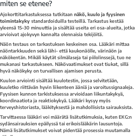
miten se etenee?
Ajokorttitarkastuksessa tutkitaan
näkö, kuulo ja fyysinen
toimintakyky
standardoiduilla testeillä. Tarkastus kestää
yleensä 15–30 minuuttia ja sisältää useita eri osa-alueita, jotka
arvioivat ajokyvyn kannalta olennaisia tekijöitä.
Näön testaus on tarkastuksen keskeinen osa. Lääkäri mittaa
näöntarkkuuden sekä lähi- että kaukonäölle, värinäön ja
näkökentän. Mikäli käytät silmälaseja tai piilolinssejä, tuo ne
mukanasi tarkastukseen. Näkövaatimukset ovat tiukat, sillä
hyvä näkökyky on turvallisen ajamisen perusta.
Kuulon arviointi sisältää kuulotestin, jossa selvitetään,
kuuletko riittävän hyvin liikenteen ääniä ja varoitussignaaleja.
Fyysisen kunnon tarkistuksessa arvioidaan liikuntakykyä,
koordinaatiota ja reaktiokykyä. Lääkäri kysyy myös
terveyshistoriasta, lääkityksestä ja mahdollisista sairauksista.
Tarvittaessa lääkäri voi määrätä lisätutkimuksia, kuten EKG:n
sydänsairauksien epäilyssä tai erikoislääkärin lausuntoja.
Nämä lisätutkimukset voivat pidentää prosessia muutamalla