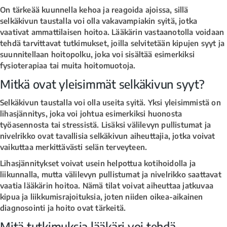
On tärkeää kuunnella kehoa ja reagoida ajoissa, sillä
selkäkivun taustalla voi olla vakavampiakin syitä, jotka
vaativat ammattilaisen hoitoa. Lääkärin vastaanotolla voidaan
tehdä tarvittavat tutkimukset, joilla selvitetään kipujen syyt ja
suunnitellaan hoitopolku, joka voi sisältää esimerkiksi
fysioterapiaa tai muita hoitomuotoja.
Mitkä ovat yleisimmät selkäkivun syyt?
Selkäkivun taustalla voi olla useita syitä. Yksi yleisimmistä on
lihasjännitys, joka voi johtua esimerkiksi huonosta
työasennosta tai stressistä. Lisäksi välilevyn pullistumat ja
nivelrikko ovat tavallisia selkäkivun aiheuttajia, jotka voivat
vaikuttaa merkittävästi selän terveyteen.
Lihasjännitykset voivat usein helpottua kotihoidolla ja
liikunnalla, mutta välilevyn pullistumat ja nivelrikko saattavat
vaatia lääkärin hoitoa. Nämä tilat voivat aiheuttaa jatkuvaa
kipua ja liikkumisrajoituksia, joten niiden oikea-aikainen
diagnosointi ja hoito ovat tärkeitä.
Mitä tutkimuksia lääkäri voi tehdä