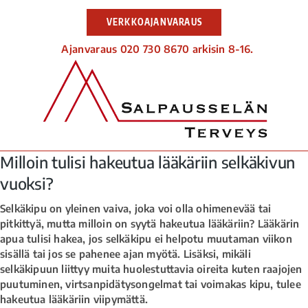
VERKKOAJANVARAUS
Ajanvaraus 020 730 8670 arkisin 8-16.
Milloin tulisi hakeutua lääkäriin selkäkivun
vuoksi?
Selkäkipu on yleinen vaiva, joka voi olla ohimenevää tai
pitkittyä, mutta milloin on syytä hakeutua lääkäriin? Lääkärin
apua tulisi hakea, jos selkäkipu ei helpotu muutaman viikon
sisällä tai jos se pahenee ajan myötä. Lisäksi, mikäli
selkäkipuun liittyy muita huolestuttavia oireita kuten raajojen
puutuminen, virtsanpidätysongelmat tai voimakas kipu, tulee
hakeutua lääkäriin viipymättä.