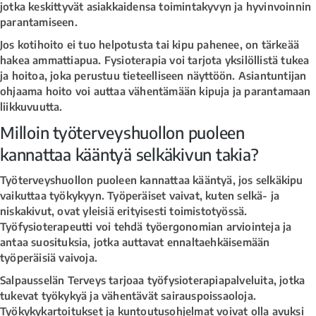
jotka keskittyvät asiakkaidensa toimintakyvyn ja hyvinvoinnin
parantamiseen.
Jos kotihoito ei tuo helpotusta tai kipu pahenee, on tärkeää
hakea ammattiapua. Fysioterapia voi tarjota yksilöllistä tukea
ja hoitoa, joka perustuu tieteelliseen näyttöön. Asiantuntijan
ohjaama hoito voi auttaa vähentämään kipuja ja parantamaan
liikkuvuutta.
Milloin työterveyshuollon puoleen
kannattaa kääntyä selkäkivun takia?
Työterveyshuollon puoleen kannattaa kääntyä, jos selkäkipu
vaikuttaa työkykyyn. Työperäiset vaivat, kuten selkä- ja
niskakivut, ovat yleisiä erityisesti toimistotyössä.
Työfysioterapeutti voi tehdä työergonomian arviointeja ja
antaa suosituksia, jotka auttavat ennaltaehkäisemään
työperäisiä vaivoja.
Salpausselän Terveys tarjoaa työfysioterapiapalveluita, jotka
tukevat työkykyä ja vähentävät sairauspoissaoloja.
Työkykykartoitukset ja kuntoutusohjelmat voivat olla avuksi