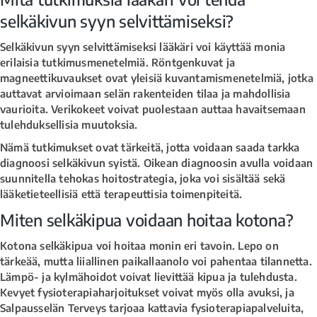
selkäkivun syyn selvittämiseksi?
Selkäkivun syyn selvittämiseksi lääkäri voi käyttää monia
erilaisia tutkimusmenetelmiä. Röntgenkuvat ja
magneettikuvaukset ovat yleisiä kuvantamismenetelmiä, jotka
auttavat arvioimaan selän rakenteiden tilaa ja mahdollisia
vaurioita. Verikokeet voivat puolestaan auttaa havaitsemaan
tulehduksellisia muutoksia.
Nämä tutkimukset ovat tärkeitä, jotta voidaan saada tarkka
diagnoosi selkäkivun syistä. Oikean diagnoosin avulla voidaan
suunnitella tehokas hoitostrategia, joka voi sisältää sekä
lääketieteellisiä että terapeuttisia toimenpiteitä.
Miten selkäkipua voidaan hoitaa kotona?
Kotona selkäkipua voi hoitaa monin eri tavoin. Lepo on
tärkeää, mutta liiallinen paikallaanolo voi pahentaa tilannetta.
Lämpö- ja kylmähoidot voivat lievittää kipua ja tulehdusta.
Kevyet fysioterapiaharjoitukset voivat myös olla avuksi, ja
Salpausselän Terveys tarjoaa kattavia fysioterapiapalveluita,