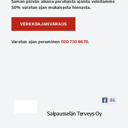
Saman päivän aikana perutuista ajoista veloitamme
50% varatun ajan mukaisesta hinnasta.
VERKKOAJANVARAUS
Varatun ajan peruminen
020 730 8670
.
86
Salpausselän Terveys Oy