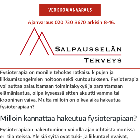
VERKKOAJANVARAUS
Ajanvaraus 020 730 8670 arkisin 8-16.
Fysioterapia on monille tehokas ratkaisu kipujen ja
liikkumisongelmien hoitoon sekä kuntoutukseen. Fysioterapia
voi auttaa palauttamaan toimintakykyä ja parantamaan
elämänlaatua, olipa kyseessä sitten akuutti vamma tai
krooninen vaiva. Mutta milloin on oikea aika hakeutua
fysioterapiaan?
Milloin kannattaa hakeutua fysioterapiaan?
Fysioterapiaan hakeutuminen voi olla ajankohtaista monissa
eri tilanteissa. Yleisiä syitä ovat tuki- ja liikuntaelinvaivat,