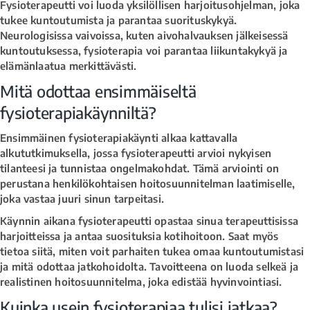
Fysioterapeutti voi luoda yksilöllisen harjoitusohjelman, joka
tukee kuntoutumista ja parantaa suorituskykyä.
Neurologisissa vaivoissa, kuten aivohalvauksen jälkeisessä
kuntoutuksessa, fysioterapia voi parantaa liikuntakykyä ja
elämänlaatua merkittävästi.
Mitä odottaa ensimmäiseltä
fysioterapiakäynniltä?
Ensimmäinen fysioterapiakäynti alkaa kattavalla
alkututkimuksella, jossa fysioterapeutti arvioi nykyisen
tilanteesi ja tunnistaa ongelmakohdat. Tämä arviointi on
perustana henkilökohtaisen hoitosuunnitelman laatimiselle,
joka vastaa juuri sinun tarpeitasi.
Käynnin aikana fysioterapeutti opastaa sinua terapeuttisissa
harjoitteissa ja antaa suosituksia kotihoitoon. Saat myös
tietoa siitä, miten voit parhaiten tukea omaa kuntoutumistasi
ja mitä odottaa jatkohoidolta. Tavoitteena on luoda selkeä ja
realistinen hoitosuunnitelma, joka edistää hyvinvointiasi.
Kuinka usein fysioterapiaa tulisi jatkaa?