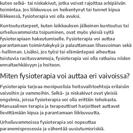
kuten selkä- tai niskakivut, jotka voivat rajoittaa arkipäivän
toimintaa. Jos liikkuvuus on heikentynyt tai tunnet kipua
liikkeessä, fysioterapia voi olla avuksi.
Kuntoutustarpeet, kuten leikkauksen jälkeinen kuntoutus tai
urheiluvammoista toipuminen, ovat myös yleisiä syitä
fysioterapiaan hakeutumiselle. Fysioterapia voi auttaa
parantamaan toimintakykyä ja palauttamaan lihasvoiman sekä
-hallinnan. Lisäksi, jos työsi tai elämäntapasi aiheuttaa
toistuvia rasitusvammoja, fysioterapia voi olla ratkaisu niiden
ennaltaehkäisyyn ja hoitoon.
Miten fysioterapia voi auttaa eri vaivoissa?
Fysioterapia tarjoaa monipuolisia hoitovaihtoehtoja erilaisiin
vaivoihin ja vammoihin. Selkä- ja niskakivut ovat yleisiä
ongelmia, joissa fysioterapia voi olla erittäin tehokasta.
Manuaalinen terapia ja terapeuttiset harjoitteet auttavat
lievittämään kipua ja parantamaan liikkuvuutta.
Urheiluvammoissa fysioterapia voi nopeuttaa
paranemisprosessia ja vähentää uusiutumisriskiä.