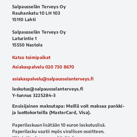
Salpausselän Terveys Oy
Rauhankatu 10 LH 103
15110 Lahti
Salpausselän Terveys Oy
Laturintie 1
15550 Nastola
Katso toimipaikat
Asiakaspalvelu
020 730 8670
asiakaspalvelu@salpausselanterveys.fi
laskutus@salpausselanterveys.fi
Y-tunnus 3225284-3
Ensisijainen maksutapa: Meillä voit maksaa pankki-
ja luottokorteilla (MasterCard, Visa).
Paperilaskuun lisätään 10 euron laskutuslisä.
Paperilasku vaatii myös virallisen osoitteen.