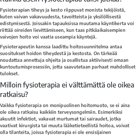
Fysioterapian tiheys ja kesto riippuvat monista tekijöistä,
kuten vaivan vakavuudesta, tavoitteista ja yksilöllisestä
edistymisestä. Joissakin tapauksissa muutama käyntikerta voi
riittää oireiden lievittämiseen, kun taas pitkäaikaisempien
vaivojen hoito voi vaatia useampia käyntejä.
Fysioterapeutin kanssa laadittu hoitosuunnitelma antaa
suositukset hoidon tiheydestä ja kestosta. On tärkeää
noudattaa annettuja ohjeita ja osallistua aktiivisesti omaan
kuntoutumisprosessiin, jotta saavutetaan parhaat mahdolliset
tulokset.
Milloin fysioterapia ei välttämättä ole oikea
ratkaisu?
Vaikka fysioterapia on monipuolinen hoitomuoto, se ei aina
ole oikea ratkaisu kaikkiin terveysongelmiin. Esimerkiksi
akuutit infektiot, vakavat murtumat tai sairaudet, jotka
vaativat kirurgista tai muuta lääketieteellistä hoitoa, voivat
olla tilanteita, joissa fysioterapia ei ole ensisijainen