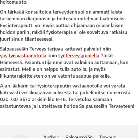
hoitomuoto.
On tärkeää konsultoida terveydenhuollon ammattilaista
tarkemman diagnoosin ja hoitosuunnitelman laatimiseksi.
Fysioterapeutti voi myös auttaa ohjaamaan oikeanlaisen
hoidon pariin, mikäli fysioterapia ei ole soveltuva ratkaisu
juuri sinun tilanteeseesi.
Salpausselän Terveys tarjoaa kattavat palvelut niin
yksityisvastaanotolla
kuin
työterveyspuolella
Päijät-
Hämeessä. Asiantuntijamme ovat valmiina auttamaan, kun
sairastut. Meille on helppo tulla autolla, ja myös
liikuntarajoitteisten on vaivatonta saapua paikalle.
Ajan lääkärin tai fysioterapeutin vastaanotolle voi varata
kätevästi verkkoajanvarauksesta tai puhelimitse numerosta
020 730 8670 arkisin klo 8-16. Tervetuloa saamaan
asiantuntevaa ja luotettavaa hoitoa Salpausselän Terveyteen!
Author:
Salpausselän Terveys