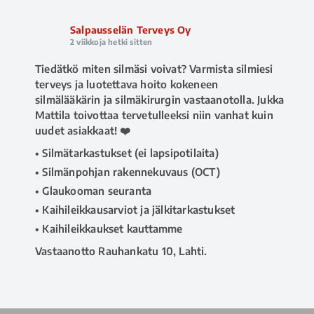
Salpausselän Terveys Oy
2 viikkoja hetki sitten
Tiedätkö miten silmäsi voivat? Varmista silmiesi
terveys ja luotettava hoito kokeneen
silmälääkärin ja silmäkirurgin vastaanotolla. Jukka
Mattila toivottaa tervetulleeksi niin vanhat kuin
uudet asiakkaat! ❤️
• Silmätarkastukset (ei lapsipotilaita)
• Silmänpohjan rakennekuvaus (OCT)
• Glaukooman seuranta
• Kaihileikkausarviot ja jälkitarkastukset
• Kaihileikkaukset kauttamme
Vastaanotto Rauhankatu 10, Lahti.
📅 Ajanvaraus ja tiedustelut 020 730 8670
(arkisin klo 8–16), tai
www.salpausselanterveys.fi
#salpausselänterveys
#terveyspalvelut