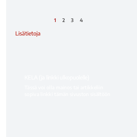
1
2
3
4
Lisätietoja
KELA (ja linkki ulkopuolelle)
Tässä voi olla mainos tai artikkeliin
sopiva linkki tämän sivuston sisältöön
LISÄTIETOJA