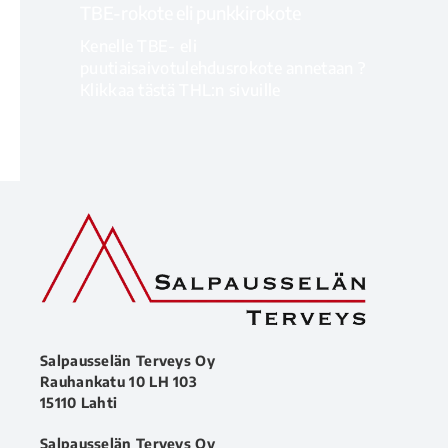
TBE-rokote eli punkkirokote
Kenelle TBE- eli
puutiaisaivotulehdusrokote annetaan ?
Klikkaa tästä THL:n sivuille
LISÄTIETOA
Salpausselän Terveys Oy
Rauhankatu 10 LH 103
15110 Lahti
Salpausselän Terveys Oy