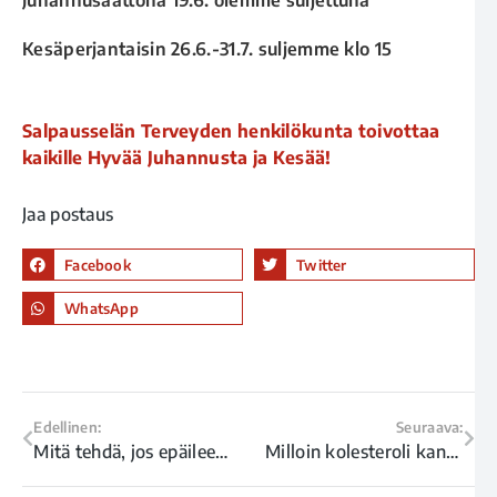
Kesäperjantaisin 26.6.-31.7. suljemme klo 15
Salpausselän Terveyden henkilökunta toivottaa
kaikille Hyvää Juhannusta ja Kesää!
Jaa postaus
Facebook
Twitter
WhatsApp
Edellinen:
Seuraava:
Mitä tehdä, jos epäilee sinileväaltistusta?
Milloin kolesteroli kannattaa mitata?