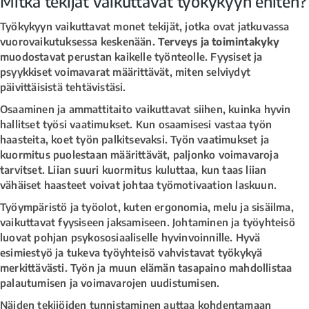
Mitkä tekijät vaikuttavat työkykyyn eniten?
Työkykyyn vaikuttavat monet tekijät, jotka ovat jatkuvassa
vuorovaikutuksessa keskenään.
Terveys ja toimintakyky
muodostavat perustan kaikelle työnteolle. Fyysiset ja
psyykkiset voimavarat määrittävät, miten selviydyt
päivittäisistä tehtävistäsi.
Osaaminen ja ammattitaito vaikuttavat siihen, kuinka hyvin
hallitset työsi vaatimukset. Kun osaamisesi vastaa työn
haasteita, koet työn palkitsevaksi. Työn vaatimukset ja
kuormitus puolestaan määrittävät, paljonko voimavaroja
tarvitset. Liian suuri kuormitus kuluttaa, kun taas liian
vähäiset haasteet voivat johtaa työmotivaation laskuun.
Työympäristö ja työolot, kuten ergonomia, melu ja sisäilma,
vaikuttavat fyysiseen jaksamiseen. Johtaminen ja työyhteisö
luovat pohjan psykososiaaliselle hyvinvoinnille. Hyvä
esimiestyö ja tukeva työyhteisö vahvistavat työkykyä
merkittävästi. Työn ja muun elämän tasapaino mahdollistaa
palautumisen ja voimavarojen uudistumisen.
Näiden tekijöiden tunnistaminen auttaa kohdentamaan