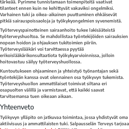
tärkeää. Pyrimme tunnistamaan toimenpiteitä vaativat
tilanteet ennen kuin ne kehittyvät vakaviksi ongelmiksi.
Varhainen tuki ja oikea-aikainen puuttuminen ehkäisevät
pitkiä sairauspoissaoloja ja työkykyongelmien syvenemistä.
Työterveyspainotteinen sairaanhoito tukee lakisääteistä
työterveyshuoltoa. Se mahdollistaa työntekijöiden sairauksien
nopean hoidon ja ohjauksen tukitoimien piiriin.
Työterveyslääkäri voi tarvittaessa pyytää
erikoislääkärikonsultaatiota työkykyarvioinnissa, jolloin
hoitovastuu säilyy työterveyshuollossa.
Kuntoutukseen ohjaaminen ja yhteistyö työnantajan sekä
työntekijän kanssa ovat olennainen osa työkyvyn tukemista.
Työterveyshuollon ammattilaiset toimivat siltana eri
osapuolten välillä ja varmistavat, että kaikki saavat
tarvitsemansa tuen oikeaan aikaan.
Yhteenveto
Työkyvyn ylläpito on jatkuvaa toimintaa, jossa yhdistyvät oma
aktiivisuus ja ammattilaisten tuki. Salpausselän Terveys tarjoaa