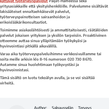
kattavat työterveyspalvelut
Päijät-Hämeessä sekä
yritysasiakkaille että yksityishenkilöille. Palvelumme sisältävät
lakisääteiset ennaltaehkäisevät palvelut,
työterveyspainotteisen sairaanhoidon ja
erikoislääkärikonsultaatiot.
Toimimme asiakaslähtöisesti ja ammattitaitoisesti, räätälöiden
palvelut jokaisen yrityksen ja yksilön tarpeisiin. Proaktiivinen
otteemme auttaa sinua ylläpitämään työkykyäsi ja
hyvinvointiasi pitkällä aikavälillä.
Varaa aika työterveyspalveluihimme verkkosivuillamme tai
soita meille arkisin klo 8-16 numeroon 020 730 8670.
Autamme sinua huolehtimaan työkyvystäsi ja
hyvinvoinnistasi.
Tämä sisältö on luotu tekoälyn avulla, ja se voi sisältää
virheitä.
Author:
Salpausselän Terveys