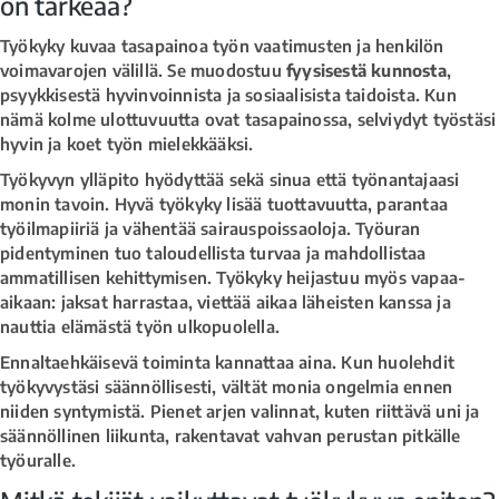
on tärkeää?
Työkyky kuvaa tasapainoa työn vaatimusten ja henkilön
voimavarojen välillä. Se muodostuu
fyysisestä kunnosta
,
psyykkisestä hyvinvoinnista ja sosiaalisista taidoista. Kun
nämä kolme ulottuvuutta ovat tasapainossa, selviydyt työstäsi
hyvin ja koet työn mielekkääksi.
Työkyvyn ylläpito hyödyttää sekä sinua että työnantajaasi
monin tavoin. Hyvä työkyky lisää tuottavuutta, parantaa
työilmapiiriä ja vähentää sairauspoissaoloja. Työuran
pidentyminen tuo taloudellista turvaa ja mahdollistaa
ammatillisen kehittymisen. Työkyky heijastuu myös vapaa-
aikaan: jaksat harrastaa, viettää aikaa läheisten kanssa ja
nauttia elämästä työn ulkopuolella.
Ennaltaehkäisevä toiminta kannattaa aina. Kun huolehdit
työkyvystäsi säännöllisesti, vältät monia ongelmia ennen
niiden syntymistä. Pienet arjen valinnat, kuten riittävä uni ja
säännöllinen liikunta, rakentavat vahvan perustan pitkälle
työuralle.