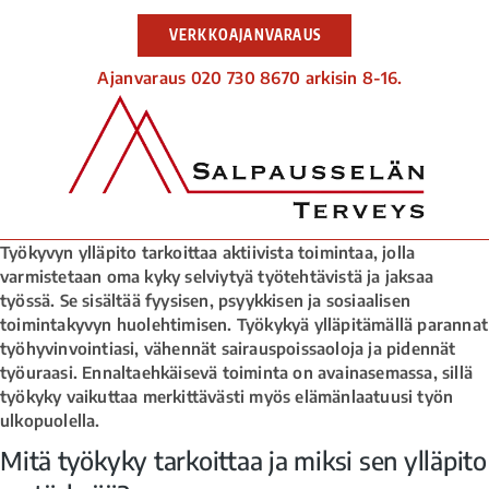
VERKKOAJANVARAUS
Ajanvaraus 020 730 8670 arkisin 8-16.
Työkyvyn ylläpito tarkoittaa aktiivista toimintaa, jolla
varmistetaan oma kyky selviytyä työtehtävistä ja jaksaa
työssä. Se sisältää fyysisen, psyykkisen ja sosiaalisen
toimintakyvyn huolehtimisen. Työkykyä ylläpitämällä parannat
työhyvinvointiasi, vähennät sairauspoissaoloja ja pidennät
työuraasi. Ennaltaehkäisevä toiminta on avainasemassa, sillä
työkyky vaikuttaa merkittävästi myös elämänlaatuusi työn
ulkopuolella.
Mitä työkyky tarkoittaa ja miksi sen ylläpito