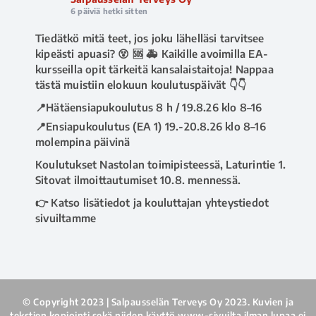
6 päiviä hetki sitten
Tiedätkö mitä teet, jos joku lähelläsi tarvitsee
kipeästi apuasi? 😵 🆘 🚑 Kaikille avoimilla EA-
kursseilla opit tärkeitä kansalaistaitoja! Nappaa
tästä muistiin elokuun koulutuspäivät 👇👇
📍Hätäensiapukoulutus 8 h / 19.8.26 klo 8–16
📍Ensiapukoulutus (EA 1) 19.-20.8.26 klo 8–16
molempina päivinä
Koulutukset Nastolan toimipisteessä, Laturintie 1.
Sitovat ilmoittautumiset 10.8. mennessä.
👉 Katso lisätiedot ja kouluttajan yhteystiedot
sivuiltamme
www.salpausselanterveys.fi/ensiapukoulutus
.
Tai soita asiakaspalveluumme 020 730 8670 💁‍♀️
#ensiapu
#hätäensiapu
#ea1kurssi
#ensiapukoulutus
#avoinkoulutus
© Copyright 2023 | Salpausselän Terveys Oy 2023. Kuvien ja
#salpausselänterveys
#terveyspalvelut
#lahti
tekstien kopiointi sekä niiden käyttö www-sivuilta ilman lupaa ei