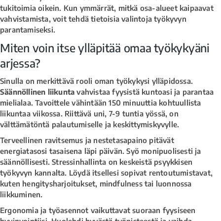
tukitoimia oikein. Kun ymmärrät, mitkä osa-alueet kaipaavat
vahvistamista, voit tehdä tietoisia valintoja työkyvyn
parantamiseksi.
Miten voin itse ylläpitää omaa työkykyäni
arjessa?
Sinulla on merkittävä rooli oman työkykysi ylläpidossa.
Säännöllinen liikunta
vahvistaa fyysistä kuntoasi ja parantaa
mielialaa. Tavoittele vähintään 150 minuuttia kohtuullista
liikuntaa viikossa. Riittävä uni, 7-9 tuntia yössä, on
välttämätöntä palautumiselle ja keskittymiskyvylle.
Terveellinen ravitsemus ja nestetasapaino pitävät
energiatasosi tasaisena läpi päivän. Syö monipuolisesti ja
säännöllisesti. Stressinhallinta on keskeistä psyykkisen
työkyvyn kannalta. Löydä itsellesi sopivat rentoutumistavat,
kuten hengitysharjoitukset, mindfulness tai luonnossa
liikkuminen.
Ergonomia ja työasennot vaikuttavat suoraan fyysiseen
hyvinvointiisi. Huolehdi hyvästä työpisteestä ja vaihda