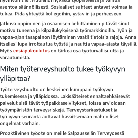
asentoa säännöllisesti. Sosiaaliset suhteet antavat voimaa ja
tukea. Pidä yhteyttä kollegoihin, ystäviin ja perheeseen.
Jatkuva oppiminen ja osaamisen kehittäminen pitävät sinut
motivoituneena ja kilpailukykyisenä työmarkkinoilla. Työn ja
vapaa-ajan tasapainon löytäminen vaatii tietoisia rajoja. Anna
itsellesi lupa irrottautua työstä ja nauttia vapaa-ajasta täysillä.
Myös
ensiapukoulutus
on tärkeä osa työturvallisuutta ja
varautumista.
Miten työterveyshuolto tukee työkyvyn
ylläpitoa?
Työterveyshuolto on keskeinen kumppani työkyvyn
tukemisessa ja ylläpidossa. Lakisääteiset ennaltaehkäisevät
palvelut sisältävät työpaikkaselvitykset, joissa arvioidaan
työympäristön terveysriskejä.
Terveystarkastukset
ja
työkyvyn seuranta auttavat havaitsemaan mahdolliset
ongelmat varhain.
Proaktiivinen työote on meille Salpausselän Terveydessä