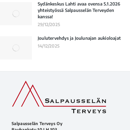
Sydänkeskus Lahti avaa ovensa 5.1.2026
yhteistyössä Salpausselän Terveyden
kanssa!
29/12/2025
Joulutervehdys ja Joulunajan aukioloajat
14/12/2025
Salpausselän Terveys Oy
Rauhankatu 10 LH 103