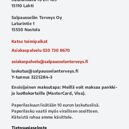
15110 Lahti
Salpausselän Terveys Oy
Laturintie 1
15550 Nastola
Katso toimipaikat
Asiakaspalvelu
020 730 8670
asiakaspalvelu@salpausselanterveys.fi
laskutus@salpausselanterveys.fi
Y-tunnus 3225284-3
Ensisijainen maksutapa: Meillä voit maksaa pankki-
ja luottokorteilla (MasterCard, Visa).
Paperilaskuun lisätään 10 euron laskutuslisä.
Paperilasku vaatii myös virallisen osoitteen.
Käteistä rahaa emme käsittele.
Tietosuojaseloste