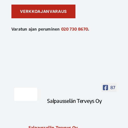
VERKKOAJANVARAUS
Varatun ajan peruminen
020 730 8670
.
87
Salpausselän Terveys Oy
Salpausselän Terveys Oy