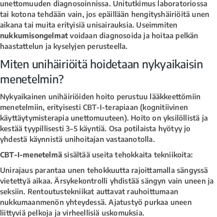
unettomuuden diagnosoinnissa. Unitutkimus laboratoriossa
tai kotona tehdään vain, jos epäillään hengityshäiriöitä unen
aikana tai muita erityisiä unisairauksia. Useimmiten
nukkumisongelmat
voidaan diagnosoida ja hoitaa pelkän
haastattelun ja kyselyjen perusteella.
Miten unihäiriöitä hoidetaan nykyaikaisin
menetelmin?
Nykyaikainen unihäiriöiden hoito perustuu lääkkeettömiin
menetelmiin, erityisesti CBT-I-terapiaan (kognitiivinen
käyttäytymisterapia unettomuuteen). Hoito on yksilöllistä ja
kestää tyypillisesti 3–5 käyntiä. Osa potilaista hyötyy jo
yhdestä käynnistä unihoitajan vastaanotolla.
CBT-I-menetelmä
sisältää useita tehokkaita tekniikoita:
Unirajaus parantaa unen tehokkuutta rajoittamalla sängyssä
vietettyä aikaa. Ärsykekontrolli yhdistää sängyn vain uneen ja
seksiin. Rentoutustekniikat auttavat rauhoittumaan
nukkumaanmenön yhteydessä. Ajatustyö purkaa uneen
liittyviä pelkoja ja virheellisiä uskomuksia.