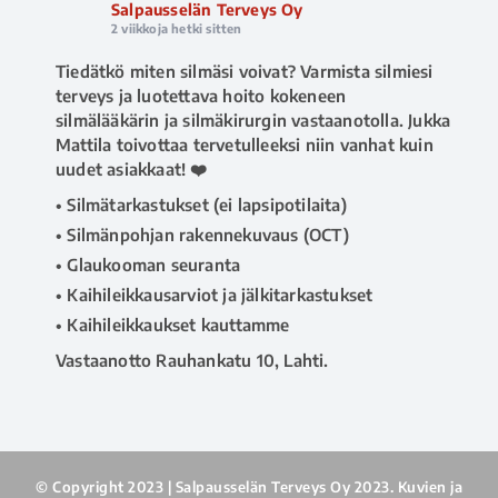
Salpausselän Terveys Oy
2 viikkoja hetki sitten
Tiedätkö miten silmäsi voivat? Varmista silmiesi
terveys ja luotettava hoito kokeneen
silmälääkärin ja silmäkirurgin vastaanotolla. Jukka
Mattila toivottaa tervetulleeksi niin vanhat kuin
uudet asiakkaat! ❤️
• Silmätarkastukset (ei lapsipotilaita)
• Silmänpohjan rakennekuvaus (OCT)
• Glaukooman seuranta
• Kaihileikkausarviot ja jälkitarkastukset
• Kaihileikkaukset kauttamme
Vastaanotto Rauhankatu 10, Lahti.
📅 Ajanvaraus ja tiedustelut 020 730 8670
(arkisin klo 8–16), tai
www.salpausselanterveys.fi
#salpausselänterveys
#terveyspalvelut
#silmälääkäri
#silmälääkärilahti
#lahti
© Copyright 2023 | Salpausselän Terveys Oy 2023. Kuvien ja