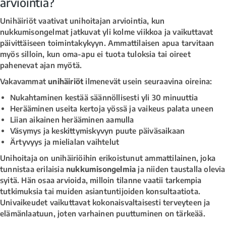
arviointia?
Unihäiriöt vaativat unihoitajan arviointia, kun
nukkumisongelmat jatkuvat yli kolme viikkoa ja vaikuttavat
päivittäiseen toimintakykyyn. Ammattilaisen apua tarvitaan
myös silloin, kun oma-apu ei tuota tuloksia tai oireet
pahenevat ajan myötä.
Vakavammat
unihäiriöt
ilmenevät usein seuraavina oireina:
Nukahtaminen kestää säännöllisesti yli 30 minuuttia
Herääminen useita kertoja yössä ja vaikeus palata uneen
Liian aikainen herääminen aamulla
Väsymys ja keskittymiskyvyn puute päiväsaikaan
Ärtyvyys ja mielialan vaihtelut
Unihoitaja on unihäiriöihin erikoistunut ammattilainen, joka
tunnistaa erilaisia
nukkumisongelmia
ja niiden taustalla olevia
syitä. Hän osaa arvioida, milloin tilanne vaatii tarkempia
tutkimuksia tai muiden asiantuntijoiden konsultaatiota.
Univaikeudet vaikuttavat kokonaisvaltaisesti terveyteen ja
elämänlaatuun, joten varhainen puuttuminen on tärkeää.