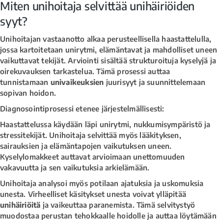
Miten unihoitaja selvittää unihäiriöiden
syyt?
Unihoitajan vastaanotto alkaa perusteellisella haastattelulla,
jossa kartoitetaan unirytmi, elämäntavat ja mahdolliset uneen
vaikuttavat tekijät. Arviointi sisältää strukturoituja kyselyjä ja
oirekuvauksen tarkastelua. Tämä prosessi auttaa
tunnistamaan
univaikeuksien
juurisyyt ja suunnittelemaan
sopivan hoidon.
Diagnosointiprosessi etenee järjestelmällisesti:
Haastattelussa käydään läpi unirytmi, nukkumisympäristö ja
stressitekijät. Unihoitaja selvittää myös lääkityksen,
sairauksien ja elämäntapojen vaikutuksen uneen.
Kyselylomakkeet auttavat arvioimaan unettomuuden
vakavuutta ja sen vaikutuksia arkielämään.
Unihoitaja analysoi myös potilaan ajatuksia ja uskomuksia
unesta. Virheelliset käsitykset unesta voivat ylläpitää
unihäiriöitä
ja vaikeuttaa paranemista. Tämä selvitystyö
muodostaa perustan tehokkaalle hoidolle ja auttaa löytämään