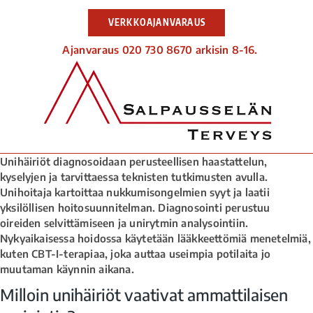
VERKKOAJANVARAUS
Ajanvaraus 020 730 8670 arkisin 8-16.
Unihäiriöt diagnosoidaan perusteellisen haastattelun,
kyselyjen ja tarvittaessa teknisten tutkimusten avulla.
Unihoitaja kartoittaa nukkumisongelmien syyt ja laatii
yksilöllisen hoitosuunnitelman. Diagnosointi perustuu
oireiden selvittämiseen ja unirytmin analysointiin.
Nykyaikaisessa hoidossa käytetään lääkkeettömiä menetelmiä,
kuten CBT-I-terapiaa, joka auttaa useimpia potilaita jo
muutaman käynnin aikana.
Milloin unihäiriöt vaativat ammattilaisen