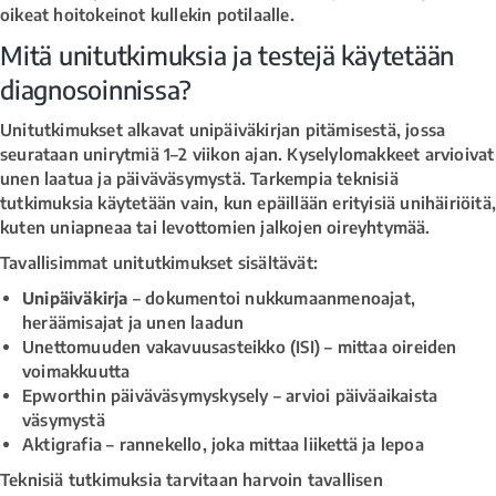
oikeat hoitokeinot kullekin potilaalle.
Mitä unitutkimuksia ja testejä käytetään
diagnosoinnissa?
Unitutkimukset alkavat unipäiväkirjan pitämisestä, jossa
seurataan unirytmiä 1–2 viikon ajan. Kyselylomakkeet arvioivat
unen laatua ja päiväväsymystä. Tarkempia teknisiä
tutkimuksia käytetään vain, kun epäillään erityisiä unihäiriöitä
kuten uniapneaa tai levottomien jalkojen oireyhtymää.
Tavallisimmat unitutkimukset sisältävät:
Unipäiväkirja
– dokumentoi nukkumaanmenoajat,
heräämisajat ja unen laadun
Unettomuuden vakavuusasteikko (ISI) – mittaa oireiden
voimakkuutta
Epworthin päiväväsymyskysely – arvioi päiväaikaista
väsymystä
Aktigrafia – rannekello, joka mittaa liikettä ja lepoa
Teknisiä tutkimuksia tarvitaan harvoin tavallisen