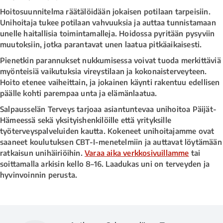
Hoitosuunnitelma räätälöidään jokaisen potilaan tarpeisiin.
Unihoitaja tukee potilaan vahvuuksia ja auttaa tunnistamaan
unelle haitallisia toimintamalleja. Hoidossa pyritään pysyviin
muutoksiin, jotka parantavat unen laatua pitkäaikaisesti.
Pienetkin parannukset nukkumisessa voivat tuoda merkittäviä
myönteisiä vaikutuksia vireystilaan ja kokonaisterveyteen.
Hoito etenee vaiheittain, ja jokainen käynti rakentuu edellisen
päälle kohti parempaa unta ja elämänlaatua.
Salpausselän Terveys tarjoaa asiantuntevaa unihoitoa Päijät-
Hämeessä sekä yksityishenkilöille että yrityksille
työterveyspalveluiden kautta. Kokeneet unihoitajamme ovat
saaneet koulutuksen CBT-I-menetelmiin ja auttavat löytämään
ratkaisun unihäiriöihin.
Varaa aika verkkosivuillamme
tai
soittamalla arkisin kello 8–16. Laadukas uni on terveyden ja
hyvinvoinnin perusta.