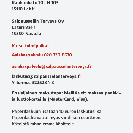
Rauhankatu 10 LH 103
15110 Lahti
Salpausselän Terveys Oy
Laturintie 1
15550 Nastola
Katso toimipaikat
Asiakaspalvelu
020 730 8670
asiakaspalvelu@salpausselanterveys.fi
laskutus@salpausselanterveys.fi
Y-tunnus 3225284-3
Ensisijainen maksutapa: Meillä voit maksaa pankki-
ja luottokorteilla (MasterCard, Visa).
Paperilaskuun lisätään 10 euron laskutuslisä.
Paperilasku vaatii myös virallisen osoitteen.
Käteistä rahaa emme käsittele.