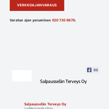
VERKKOAJANVARAUS
Varatun ajan peruminen
020 730 8670
.
86
Salpausselän Terveys Oy
Salpausselän Terveys Oy
2 viikkoja hetki sitten