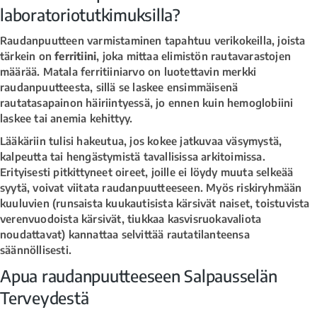
laboratoriotutkimuksilla?
Raudanpuutteen varmistaminen tapahtuu verikokeilla, joista
tärkein on
ferritiini
, joka mittaa elimistön rautavarastojen
määrää. Matala ferritiiniarvo on luotettavin merkki
raudanpuutteesta, sillä se laskee ensimmäisenä
rautatasapainon häiriintyessä, jo ennen kuin hemoglobiini
laskee tai anemia kehittyy.
Lääkäriin tulisi hakeutua, jos kokee jatkuvaa väsymystä,
kalpeutta tai hengästymistä tavallisissa arkitoimissa.
Erityisesti pitkittyneet oireet, joille ei löydy muuta selkeää
syytä, voivat viitata raudanpuutteeseen. Myös riskiryhmään
kuuluvien (runsaista kuukautisista kärsivät naiset, toistuvista
verenvuodoista kärsivät, tiukkaa kasvisruokavaliota
noudattavat) kannattaa selvittää rautatilanteensa
säännöllisesti.
Apua raudanpuutteeseen Salpausselän
Terveydestä