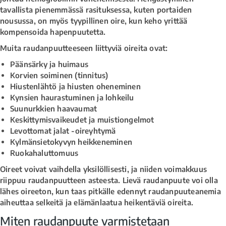
tavallista pienemmässä rasituksessa, kuten portaiden
nousussa, on myös tyypillinen oire, kun keho yrittää
kompensoida hapenpuutetta.
Muita raudanpuutteeseen liittyviä oireita ovat:
Päänsärky ja huimaus
Korvien soiminen (tinnitus)
Hiustenlähtö ja hiusten oheneminen
Kynsien haurastuminen ja lohkeilu
Suunurkkien haavaumat
Keskittymisvaikeudet ja muistiongelmot
Levottomat jalat -oireyhtymä
Kylmänsietokyvyn heikkeneminen
Ruokahaluttomuus
Oireet voivat vaihdella yksilöllisesti, ja niiden voimakkuus
riippuu raudanpuutteen asteesta. Lievä raudanpuute voi olla
lähes oireeton, kun taas pitkälle edennyt raudanpuuteanemia
aiheuttaa selkeitä ja elämänlaatua heikentäviä oireita.
Miten raudanpuute varmistetaan