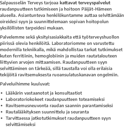
Salpausselän Terveys tarjoaa
kattavat terveyspalvelut
raudanpuutteen tutkimiseen ja hoitoon Päijät-Hämeen
alueella. Asiantunteva henkilökuntamme auttaa selvittämään
oireidesi syyn ja suunnittelemaan sopivan hoitopolun
yksilöllisten tarpeidesi mukaan.
Palvelemme sekä yksityisasiakkaita että työterveyshuollon
piirissä olevia henkilöitä. Laboratoriomme on varustettu
modernilla tekniikalla, mikä mahdollistaa tarkat tutkimukset
kuten ferritiinin, hemoglobiinin ja muiden rautatalouteen
liittyvien arvojen mittaamisen. Raudanpuutteen syyn
selvittäminen on tärkeää, sillä taustalla voi olla erilaisia
tekijöitä ravitsemuksesta ruoansulatuskanavan ongelmiin.
Palveluihimme kuuluvat:
Lääkärin vastaanotot ja konsultaatiot
Laboratoriokokeet raudanpuutteen toteamiseksi
Ravitsemusneuvonta raudan saannin parantamiseksi
Rautalääkityksen suunnittelu ja seuranta
Tarvittaessa jatkotutkimukset raudanpuutteen syyn
selvittämiseksi