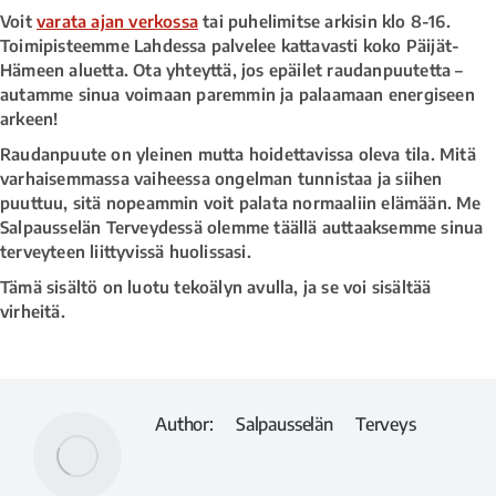
Voit
varata ajan verkossa
tai puhelimitse arkisin klo 8-16.
Toimipisteemme Lahdessa palvelee kattavasti koko Päijät-
Hämeen aluetta. Ota yhteyttä, jos epäilet raudanpuutetta –
autamme sinua voimaan paremmin ja palaamaan energiseen
arkeen!
Raudanpuute on yleinen mutta hoidettavissa oleva tila. Mitä
varhaisemmassa vaiheessa ongelman tunnistaa ja siihen
puuttuu, sitä nopeammin voit palata normaaliin elämään. Me
Salpausselän Terveydessä olemme täällä auttaaksemme sinua
terveyteen liittyvissä huolissasi.
Tämä sisältö on luotu tekoälyn avulla, ja se voi sisältää
virheitä.
Author:
Salpausselän Terveys