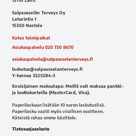
15110 Lahti
Salpausselän Terveys Oy
Laturintie 1
15550 Nastola
Katso toimipaikat
Asiakaspalvelu
020 730 8670
asiakaspalvelu@salpausselanterveys.fi
laskutus@salpausselanterveys.fi
Y-tunnus 3225284-3
Ensisijainen maksutapa: Meillä voit maksaa pankki-
ja luottokorteilla (MasterCard, Visa).
Paperilaskuun lisätään 10 euron laskutuslisä.
Paperilasku vaatii myös virallisen osoitteen.
Käteistä rahaa emme käsittele.
Tietosuojaseloste