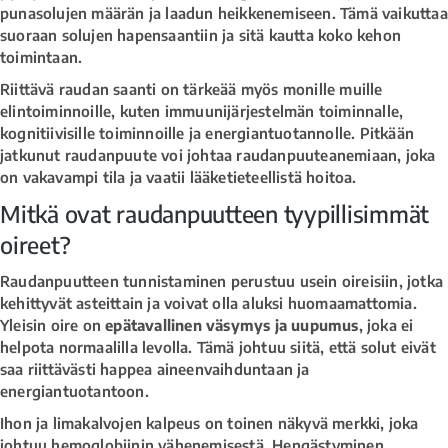
punasolujen määrän ja laadun heikkenemiseen. Tämä vaikuttaa
suoraan solujen hapensaantiin ja sitä kautta koko kehon
toimintaan.
Riittävä raudan saanti on tärkeää myös monille muille
elintoiminnoille, kuten immuunijärjestelmän toiminnalle,
kognitiivisille toiminnoille ja energiantuotannolle. Pitkään
jatkunut raudanpuute voi johtaa raudanpuuteanemiaan, joka
on vakavampi tila ja vaatii lääketieteellistä hoitoa.
Mitkä ovat raudanpuutteen tyypillisimmät
oireet?
Raudanpuutteen tunnistaminen perustuu usein oireisiin, jotka
kehittyvät asteittain ja voivat olla aluksi huomaamattomia.
Yleisin oire on
epätavallinen väsymys ja uupumus
, joka ei
helpota normaalilla levolla. Tämä johtuu siitä, että solut eivät
saa riittävästi happea aineenvaihduntaan ja
energiantuotantoon.
Ihon ja limakalvojen kalpeus on toinen näkyvä merkki, joka
johtuu hemoglobiinin vähenemisestä. Hengästyminen