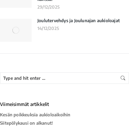
29/12/2025
Joulutervehdys ja Joulunajan aukioloajat
14/12/2025
Viimeisimmät artikkelit
Kesän poikkeuksia aukioloaikoihin
Siitepölykausi on alkanut!