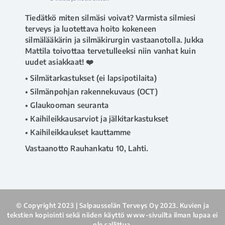
Tiedätkö miten silmäsi voivat? Varmista silmiesi
terveys ja luotettava hoito kokeneen
silmälääkärin ja silmäkirurgin vastaanotolla. Jukka
Mattila toivottaa tervetulleeksi niin vanhat kuin
uudet asiakkaat! ❤️
• Silmätarkastukset (ei lapsipotilaita)
• Silmänpohjan rakennekuvaus (OCT)
• Glaukooman seuranta
• Kaihileikkausarviot ja jälkitarkastukset
• Kaihileikkaukset kauttamme
Vastaanotto Rauhankatu 10, Lahti.
📅 Ajanvaraus ja tiedustelut 020 730 8670
(arkisin klo 8–16), tai
www.salpausselanterveys.fi
#salpausselänterveys
#terveyspalvelut
#silmälääkäri
#silmälääkärilahti
#lahti
© Copyright 2023 | Salpausselän Terveys Oy 2023. Kuvien ja
tekstien kopiointi sekä niiden käyttö www-sivuilta ilman lupaa ei
Kuva
ole sallittua.