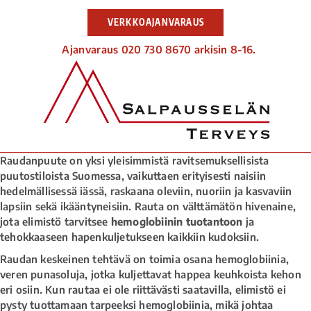
VERKKOAJANVARAUS
Ajanvaraus 020 730 8670 arkisin 8-16.
Raudanpuute on yksi yleisimmistä ravitsemuksellisista
puutostiloista Suomessa, vaikuttaen erityisesti naisiin
hedelmällisessä iässä, raskaana oleviin, nuoriin ja kasvaviin
lapsiin sekä ikääntyneisiin. Rauta on välttämätön hivenaine,
jota elimistö tarvitsee
hemoglobiinin tuotantoon
ja
tehokkaaseen hapenkuljetukseen kaikkiin kudoksiin.
Raudan keskeinen tehtävä on toimia osana hemoglobiinia,
veren punasoluja, jotka kuljettavat happea keuhkoista kehon
eri osiin. Kun rautaa ei ole riittävästi saatavilla, elimistö ei
pysty tuottamaan tarpeeksi hemoglobiinia, mikä johtaa