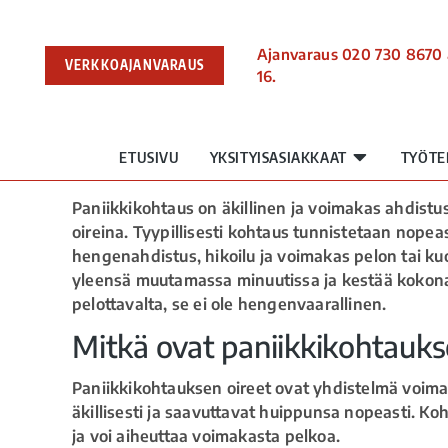
Ajanvaraus 020 730 8670 
VERKKOAJANVARAUS
16.
ETUSIVU
YKSITYISASIAKKAAT
TYÖTE
Paniikkikohtaus on äkillinen ja voimakas ahdistu
oireina. Tyypillisesti kohtaus tunnistetaan nopea
hengenahdistus, hikoilu ja voimakas pelon tai k
yleensä muutamassa minuutissa ja kestää kokonai
pelottavalta, se ei ole hengenvaarallinen.
Mitkä ovat paniikkikohtaukse
Paniikkikohtauksen oireet ovat yhdistelmä voimak
äkillisesti ja saavuttavat huippunsa nopeasti. Koh
ja voi aiheuttaa voimakasta pelkoa.