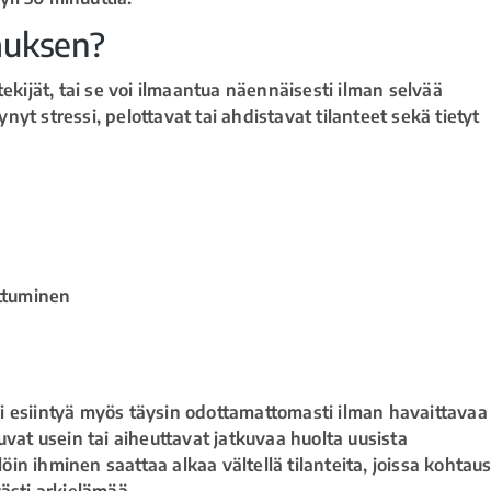
auksen?
ekijät, tai se voi ilmaantua näennäisesti ilman selvää
ynyt stressi, pelottavat tai ahdistavat tilanteet sekä tietyt
ittuminen
i esiintyä myös täysin odottamattomasti ilman havaittavaa
uvat usein tai aiheuttavat jatkuvaa huolta uusista
löin ihminen saattaa alkaa vältellä tilanteita, joissa kohtau
ästi arkielämää.