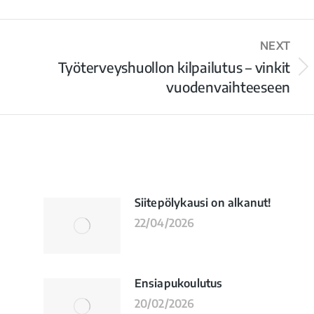
NEXT
Työterveyshuollon kilpailutus – vinkit
vuodenvaihteeseen
Siitepölykausi on alkanut!
22/04/2026
Ensiapukoulutus
20/02/2026