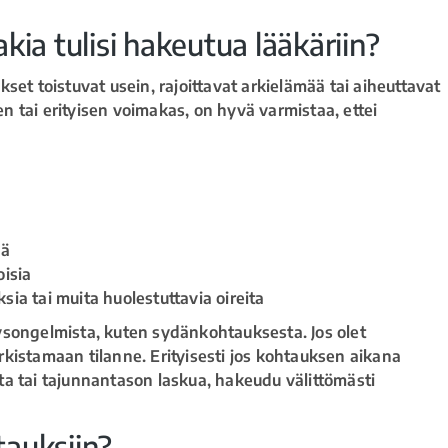
kia tulisi hakeutua lääkäriin?
set toistuvat usein, rajoittavat arkielämää tai aiheuttavat
 tai erityisen voimakas, on hyvä varmistaa, ettei
ää
oisia
sia tai muita huolestuttavia oireita
ysongelmista, kuten sydänkohtauksesta. Jos olet
kistamaan tilanne. Erityisesti jos kohtauksen aikana
a tai tajunnantason laskua, hakeudu välittömästi
tauksiin?