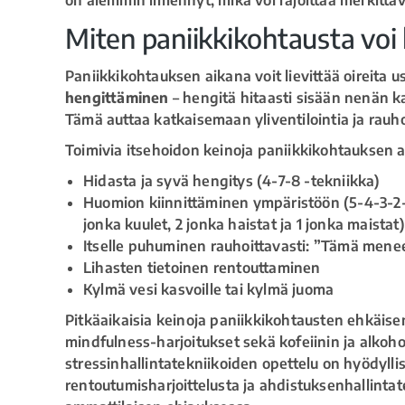
Miten paniikkikohtausta voi l
Paniikkikohtauksen aikana voit lievittää oireita us
hengittäminen
– hengitä hitaasti sisään nenän ka
Tämä auttaa katkaisemaan yliventilointia ja rauh
Toimivia itsehoidon keinoja paniikkikohtauksen a
Hidasta ja syvä hengitys (4-7-8 -tekniikka)
Huomion kiinnittäminen ympäristöön (5-4-3-2-1
jonka kuulet, 2 jonka haistat ja 1 jonka maistat)
Itselle puhuminen rauhoittavasti: ”Tämä menee
Lihasten tietoinen rentouttaminen
Kylmä vesi kasvoille tai kylmä juoma
Pitkäaikaisia keinoja paniikkikohtausten ehkäisemi
mindfulness-harjoitukset sekä kofeiinin ja alko
stressinhallintatekniikoiden opettelu on hyödylli
rentoutumisharjoittelusta ja ahdistuksenhallintat