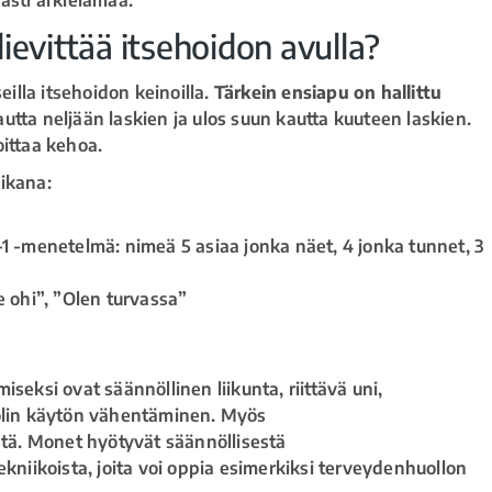
ievittää itsehoidon avulla?
eilla itsehoidon keinoilla.
Tärkein ensiapu on hallittu
utta neljään laskien ja ulos suun kautta kuuteen laskien.
oittaa kehoa.
ikana:
 -menetelmä: nimeä 5 asiaa jonka näet, 4 jonka tunnet, 3
 ohi”, ”Olen turvassa”
seksi ovat säännöllinen liikunta, riittävä uni,
holin käytön vähentäminen. Myös
stä. Monet hyötyvät säännöllisestä
ekniikoista, joita voi oppia esimerkiksi terveydenhuollon