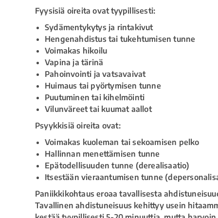
Fyysisiä oireita ovat tyypillisesti:
Sydämentykytys ja rintakivut
Hengenahdistus tai tukehtumisen tunne
Voimakas hikoilu
Vapina ja tärinä
Pahoinvointi ja vatsavaivat
Huimaus tai pyörtymisen tunne
Puutuminen tai kihelmöinti
Vilunväreet tai kuumat aallot
Psyykkisiä oireita ovat:
Voimakas kuoleman tai sekoamisen pelko
Hallinnan menettämisen tunne
Epätodellisuuden tunne (derealisaatio)
Itsestään vieraantumisen tunne (depersonalis
Paniikkikohtaus eroaa tavallisesta ahdistuneisuu
Tavallinen ahdistuneisuus kehittyy usein hitaamm
kestää tyypillisesti 5-20 minuuttia, mutta harvoin 