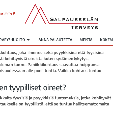
arkisin 8-
RVEYSHUOLTO
ANNA PALAUTETTA
MEISTÄ
KOKEM
skohtaus, joka ilmenee sekä psyykkisinä että fyysisinä
sti kehittyvistä oireista kuten sydämentykytys,
uoleman tunne. Paniikkikohtaus saavuttaa huippunsa
suudessaan alle puoli tuntia. Vaikka kohtaus tuntuu
n tyypilliset oireet?
kaita fyysisiä ja psyykkisiä tuntemuksia, jotka kehittyvät
taukselle on tyypillistä, että se tuntuu hallitsemattomalta