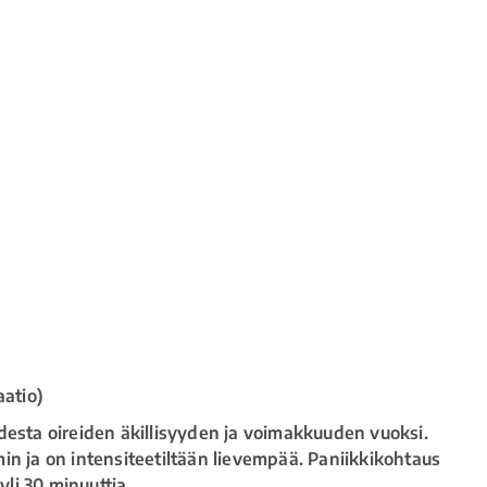
aatio)
desta oireiden äkillisyyden ja voimakkuuden vuoksi.
in ja on intensiteetiltään lievempää. Paniikkikohtaus
yli 30 minuuttia.