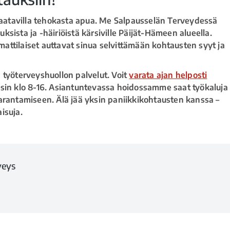
 saatavilla tehokasta apua. Me Salpausselän Terveydessä
sista ja -häiriöistä kärsiville Päijät-Hämeen alueella.
ttilaiset auttavat sinua selvittämään kohtausten syyt ja
 työterveyshuollon palvelut. Voit
varata ajan helposti
isin klo 8-16. Asiantuntevassa hoidossamme saat työkaluja
arantamiseen. Älä jää yksin paniikkikohtausten kanssa –
isuja.
eys