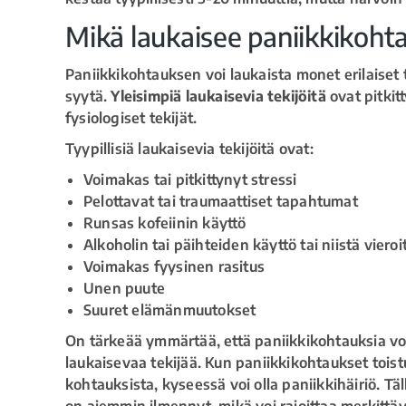
Mikä laukaisee paniikkikoht
Paniikkikohtauksen voi laukaista monet erilaiset t
syytä.
Yleisimpiä laukaisevia tekijöitä
ovat pitkitt
fysiologiset tekijät.
Tyypillisiä laukaisevia tekijöitä ovat:
Voimakas tai pitkittynyt stressi
Pelottavat tai traumaattiset tapahtumat
Runsas kofeiinin käyttö
Alkoholin tai päihteiden käyttö tai niistä viero
Voimakas fyysinen rasitus
Unen puute
Suuret elämänmuutokset
On tärkeää ymmärtää, että paniikkikohtauksia vo
laukaisevaa tekijää. Kun paniikkikohtaukset toist
kohtauksista, kyseessä voi olla paniikkihäiriö. Täl
on aiemmin ilmennyt, mikä voi rajoittaa merkittäv