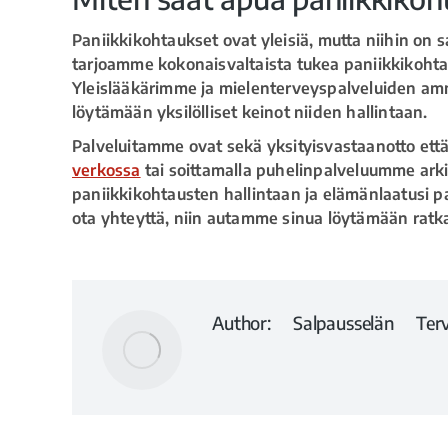
Paniikkikohtaukset ovat yleisiä, mutta niihin on
tarjoamme kokonaisvaltaista tukea paniikkikohtauk
Yleislääkärimme ja mielenterveyspalveluiden amma
löytämään yksilölliset keinot niiden hallintaan.
Palveluitamme ovat sekä yksityisvastaanotto että
verkossa
tai soittamalla puhelinpalveluumme ark
paniikkikohtausten hallintaan ja elämänlaatusi p
ota yhteyttä, niin autamme sinua löytämään ratka
Author:
Salpausselän Terv