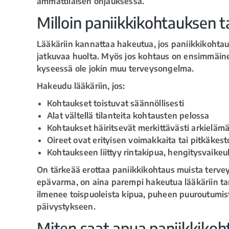
ammattilaisen ohjauksessa.
Milloin paniikkikohtauksen ta
Lääkäriin kannattaa hakeutua, jos paniikkikohtauk
jatkuvaa huolta. Myös jos kohtaus on ensimmäinen
kyseessä ole jokin muu terveysongelma.
Hakeudu lääkäriin, jos:
Kohtaukset toistuvat säännöllisesti
Alat vältellä tilanteita kohtausten pelossa
Kohtaukset häiritsevät merkittävästi arkieläm
Oireet ovat erityisen voimakkaita tai pitkäkest
Kohtaukseen liittyy rintakipua, hengitysvaikeuk
On tärkeää erottaa paniikkikohtaus muista terve
epävarma, on aina parempi hakeutua lääkäriin tar
ilmenee toispuoleista kipua, puheen puuroutumist
päivystykseen.
Miten saat apua paniikkikoh