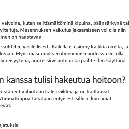
 vaivoina, kuten selittämättöminä kipuina, päänsärkynä ta
kuviteltuja. Masennuksen vaikutus
jaksamiseen
voi olla niin
yminen on haastavaa.
telee yksilöllisesti. Kaikilla ei esiinny kaikkia oireita, ja
aikeaan. Myös masennuksen ilmenemismuodoissa voi olla
rtyneisyytenä, aggressiivisuutena tai päihteiden käyttönä
n kanssa tulisi hakeutua hoitoon?
estäneet vähintään kaksi viikkoa ja ne haittaavat
.
Ammattiapua
tarvitaan erityisesti silloin, kun omat
nevat.
ajatuksia