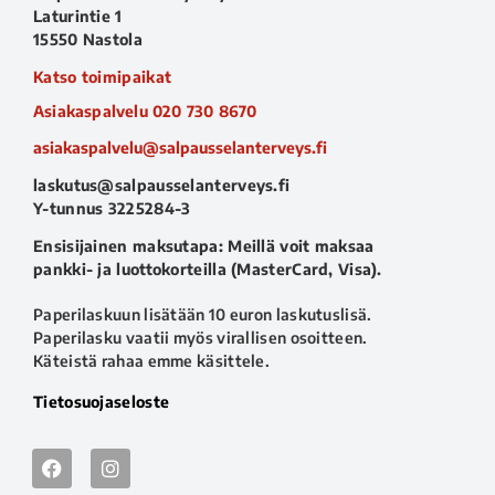
Laturintie 1
15550 Nastola
Katso toimipaikat
Asiakaspalvelu
020 730 8670
asiakaspalvelu@salpausselanterveys.fi
laskutus@salpausselanterveys.fi
Y-tunnus 3225284-3
Ensisijainen maksutapa: Meillä voit maksaa
pankki- ja luottokorteilla (MasterCard, Visa).
Paperilaskuun lisätään 10 euron laskutuslisä.
Paperilasku vaatii myös virallisen osoitteen.
Käteistä rahaa emme käsittele.
Tietosuojaseloste