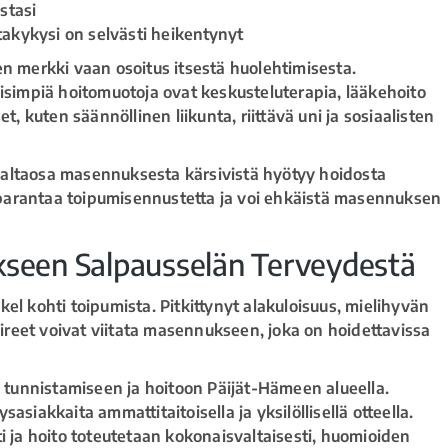
stasi
takykysi on selvästi heikentynyt
merkki vaan osoitus itsestä huolehtimisesta.
eisimpiä hoitomuotoja ovat keskusteluterapia, lääkehoito
kuten säännöllinen liikunta, riittävä uni ja sosiaalisten
valtaosa masennuksesta kärsivistä hyötyy hoidosta
parantaa toipumisennustetta ja voi ehkäistä masennuksen
seen Salpausselän Terveydestä
kohti toipumista. Pitkittynyt alakuloisuus, mielihyvän
reet voivat viitata masennukseen, joka on hoidettavissa
tunnistamiseen ja hoitoon Päijät-Hämeen alueella.
asiakkaita ammattitaitoisella ja yksilöllisellä otteella.
ja hoito toteutetaan kokonaisvaltaisesti, huomioiden