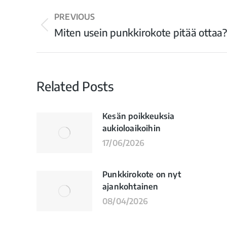
PREVIOUS
Miten usein punkkirokote pitää ottaa?
Related Posts
Kesän poikkeuksia
aukioloaikoihin
17/06/2026
Punkkirokote on nyt
ajankohtainen
08/04/2026