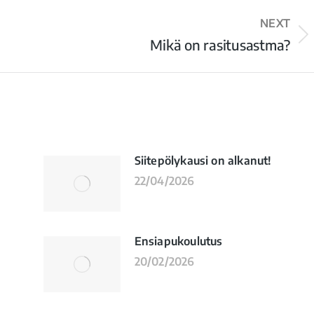
NEXT
Mikä on rasitusastma?
Siitepölykausi on alkanut!
22/04/2026
Ensiapukoulutus
20/02/2026