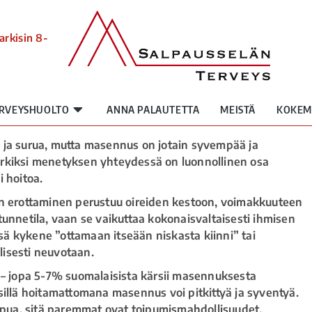
arkisin 8-
RVEYSHUOLTO
ANNA PALAUTETTA
MEISTÄ
KOKEM
 ja surua, mutta masennus on jotain syvempää ja
rkiksi menetyksen yhteydessä on luonnollinen osa
i hoitoa.
en erottaminen perustuu oireiden kestoon, voimakkuuteen
tunnetila, vaan se vaikuttaa kokonaisvaltaisesti ihmisen
ä kykene ”ottamaan itseään niskasta kiinni” tai
llisesti neuvotaan.
 jopa 5-7% suomalaisista kärsii masennuksesta
sillä hoitamattomana masennus voi pitkittyä ja syventyä.
pua, sitä paremmat ovat toipumismahdollisuudet.