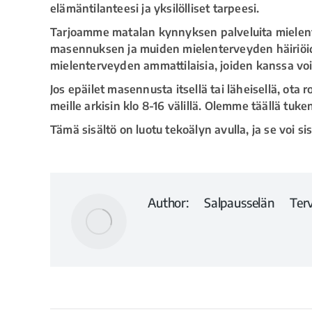
elämäntilanteesi ja yksilölliset tarpeesi.
Tarjoamme matalan kynnyksen palveluita mielen
masennuksen ja muiden mielenterveyden häiriöi
mielenterveyden ammattilaisia, joiden kanssa voit
Jos epäilet masennusta itsellä tai läheisellä, ota 
meille arkisin klo 8-16 välillä. Olemme täällä tu
Tämä sisältö on luotu tekoälyn avulla, ja se voi sis
Author:
Salpausselän Terv