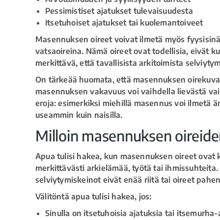
Pessimistiset ajatukset tulevaisuudesta
Itsetuhoiset ajatukset tai kuolemantoiveet
Masennuksen oireet voivat ilmetä myös fyysisinä
vatsaoireina. Nämä oireet ovat todellisia, eivät 
merkittävä, että tavallisista arkitoimista selviyt
On tärkeää huomata, että masennuksen oirekuva vaih
masennuksen vakavuus voi vaihdella lievästä v
eroja: esimerkiksi miehillä masennus voi ilmetä ä
useammin kuin naisilla.
Milloin masennuksen oireide
Apua tulisi hakea, kun masennuksen oireet ovat k
merkittävästi arkielämää, työtä tai ihmissuhteita
selviytymiskeinot eivät enää riitä tai oireet pahe
Välitöntä apua tulisi hakea, jos:
Sinulla on itsetuhoisia ajatuksia tai itsemurha-