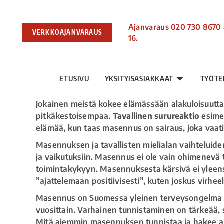
Ajanvaraus 020 730 8670 
VERKKOAJANVARAUS
16.
ETUSIVU
YKSITYISASIAKKAAT
TYÖTE
Jokainen meistä kokee elämässään alakuloisuutta
pitkäkestoisempaa.
Tavallinen surureaktio
esime
elämää, kun taas masennus on sairaus, joka vaati
Masennuksen ja tavallisten mielialan vaihteluid
ja vaikutuksiin. Masennus ei ole vain ohimenevä 
toimintakykyyn. Masennuksesta kärsivä ei yleens
”ajattelemaan positiivisesti”, kuten joskus virhee
Masennus on Suomessa yleinen terveysongelma –
vuosittain. Varhainen tunnistaminen on tärkeää, 
Mitä aiemmin masennuksen tunnistaa ja hakee a