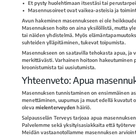
Et pysty huolehtimaan itsestäsi tai perustarpei
Masennusoireet ovat vaikea-asteisia ja toimin
Avun hakeminen masennukseen ei ole heikkouden 
Masennuksen hoito on aina yksilöllistä, mutta yl
tai näiden yhdistelmä. Myös elämäntapamuutokset, 
suhteiden ylläpitäminen, tukevat toipumista.
Masennukseen on saatavilla tehokasta apua, ja 
merkittävästi. Varhainen hoitoon hakeutuminen 
kroonistumista tai uusiutumista.
Yhteenveto: Apua masennuk
Masennuksen tunnistaminen on ensimmäinen askel 
menettäminen, uupumus ja muut edellä kuvatut oi
oleva
mielenterveyden
häiriö.
Salpausselän Terveys tarjoaa apua masennuksen 
Palvelemme sekä yksityisasiakkaita että työterveys
Meidän vastaanotollamme masennuksen arviointi 