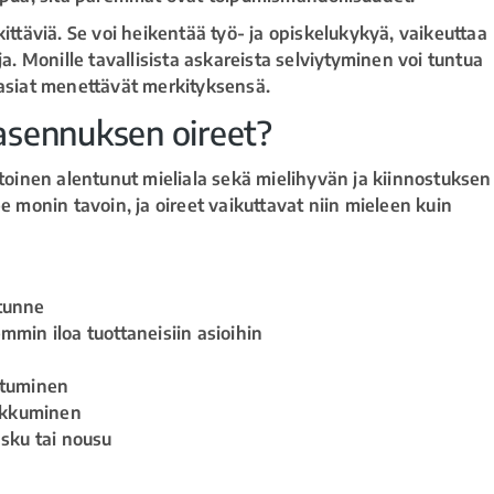
täviä. Se voi heikentää työ- ja opiskelukykyä, vaikeuttaa
ja. Monille tavallisista askareista selviytyminen voi tuntua
 asiat menettävät merkityksensä.
asennuksen oireet?
inen alentunut mieliala sekä mielihyvän ja kiinnostuksen
 monin tavoin, ja oireet vaikuttavat niin mieleen kuin
 tunne
min iloa tuottaneisiin asioihin
utuminen
nukkuminen
sku tai nousu