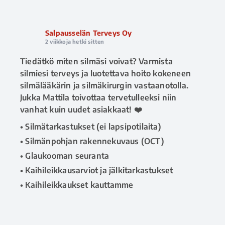
Salpausselän Terveys Oy
2 viikkoja hetki sitten
Tiedätkö miten silmäsi voivat? Varmista
silmiesi terveys ja luotettava hoito kokeneen
silmälääkärin ja silmäkirurgin vastaanotolla.
Jukka Mattila toivottaa tervetulleeksi niin
vanhat kuin uudet asiakkaat! ❤️
• Silmätarkastukset (ei lapsipotilaita)
• Silmänpohjan rakennekuvaus (OCT)
• Glaukooman seuranta
• Kaihileikkausarviot ja jälkitarkastukset
• Kaihileikkaukset kauttamme
Vastaanotto Rauhankatu 10, Lahti.
📅 Ajanvaraus ja tiedustelut 020 730 8670