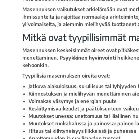
Masennuksen vaikutukset arkielämään ovat merkit
ihmissuhteita ja rajoittaa normaaleja arkitoiminto
ylivoimaiselta, ja aiemmin mielihyvää tuottaneet
Mitkä ovat tyypillisimmät m
Masennuksen keskeisimmät oireet ovat pitkäkesto
menettäminen.
Psyykkinen hyvinvointi
heikkenee
kehoonkin.
Tyypillisiä masennuksen oireita ovat:
Jatkuva alakuloisuus, surullisuus tai tyhjyyden
Kiinnostuksen ja mielihyvän menettäminen aiem
Voimakas väsymys ja energian puute
Keskittymisvaikeudet ja päätöksenteon vaike
Muutokset unessa: unettomuus tai liiallinen 
Muutokset ruokahalussa ja painossa: painon la
Hitaus tai kiihtyneisyys liikkeissä ja puheessa
Arvottomuuden ja syyllisyyden tunteet