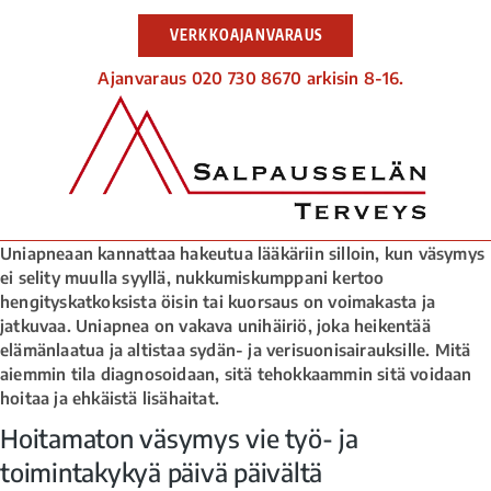
VERKKOAJANVARAUS
Ajanvaraus 020 730 8670 arkisin 8-16.
Uniapneaan kannattaa hakeutua lääkäriin silloin, kun väsymys
ei selity muulla syyllä, nukkumiskumppani kertoo
hengityskatkoksista öisin tai kuorsaus on voimakasta ja
jatkuvaa. Uniapnea on vakava unihäiriö, joka heikentää
elämänlaatua ja altistaa sydän- ja verisuonisairauksille. Mitä
aiemmin tila diagnosoidaan, sitä tehokkaammin sitä voidaan
hoitaa ja ehkäistä lisähaitat.
Hoitamaton väsymys vie työ- ja
toimintakykyä päivä päivältä