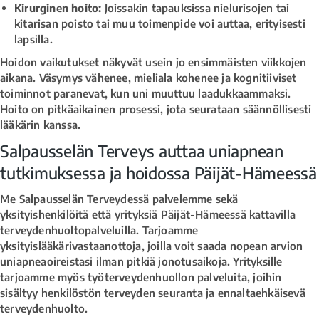
Kirurginen hoito:
Joissakin tapauksissa nielurisojen tai
kitarisan poisto tai muu toimenpide voi auttaa, erityisesti
lapsilla.
Hoidon vaikutukset näkyvät usein jo ensimmäisten viikkojen
aikana. Väsymys vähenee, mieliala kohenee ja kognitiiviset
toiminnot paranevat, kun uni muuttuu laadukkaammaksi.
Hoito on pitkäaikainen prosessi, jota seurataan säännöllisesti
lääkärin kanssa.
Salpausselän Terveys auttaa uniapnean
tutkimuksessa ja hoidossa Päijät-Hämeessä
Me Salpausselän Terveydessä palvelemme sekä
yksityishenkilöitä että yrityksiä Päijät-Hämeessä kattavilla
terveydenhuoltopalveluilla. Tarjoamme
yksityislääkärivastaanottoja, joilla voit saada nopean arvion
uniapneaoireistasi ilman pitkiä jonotusaikoja. Yrityksille
tarjoamme myös työterveydenhuollon palveluita, joihin
sisältyy henkilöstön terveyden seuranta ja ennaltaehkäisevä
terveydenhuolto.