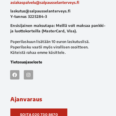
asiakaspalvelu@salpausselanterveys.fi
laskutus@salpausselanterveys.fi
Y-tunnus 3225284-3
Ensisijainen maksutapa: Meillä voit maksaa pankki-
ja luottokorteilla (MasterCard, Visa).
Paperilaskuun lisätään 10 euron laskutuslisä.
Paperilasku vaatii myös virallisen osoitteen.
Käteistä rahaa emme käsittele.
Tietosuojaseloste
Ajanvaraus
SOITA 020 730 8670