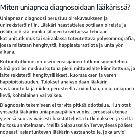
Miten uniapnea diagnosoidaan lääkärissä?
Uniapnean diagnoosi perustuu oirekuvaukseen ja
unirekisteröintiin. Lääkäri haastattelee potilaan oireista ja
riskitekijöistä, minkä jälkeen tarvittaessa tehdään
kotiunitutkimus tai sairaalassa toteutettava polysomnografia,
jossa mitataan hengitystä, happisaturaatiota ja unta yön
aikana.
Kotiunitutkimus on usein ensisijainen tutkimusmenetelmä.
Siinä potilas nukkuu kotona pieni mittauslaite kiinnitettynä, ja
laite rekisteröi hengitysliikkeet, kuorsauksen ja veren
happipitoisuuden. Tulokset analysoidaan lääkärin
vastaanotolla ja niiden perusteella arvioidaan, onko uniapnea
lievä, kohtalainen vai vaikea.
Diagnoosin tekemiseen ei tarvita pitkää odottelua. Kun otat
yhteyttä lääkäriin uniapneaepäilyn vuoksi, prosessi etenee
yleensä suoraviivaisesti haastattelusta tutkimukseen ja sieltä
hoitosuunnitelmaan. Meillä Salpausselän Terveydessä pääset
nopeasti asiantuntevan lääkärin vastaanotolle, joka arvioi