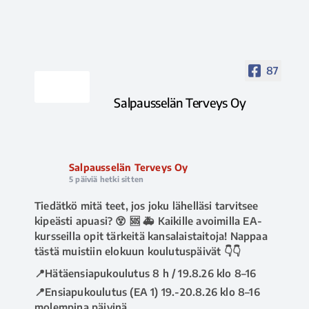
87
Salpausselän Terveys Oy
Salpausselän Terveys Oy
5 päiviä hetki sitten
Tiedätkö mitä teet, jos joku lähelläsi tarvitsee
kipeästi apuasi? 😵 🆘 🚑 Kaikille avoimilla EA-
kursseilla opit tärkeitä kansalaistaitoja! Nappaa
tästä muistiin elokuun koulutuspäivät 👇👇
📍Hätäensiapukoulutus 8 h / 19.8.26 klo 8–16
📍Ensiapukoulutus (EA 1) 19.-20.8.26 klo 8–16
molempina päivinä