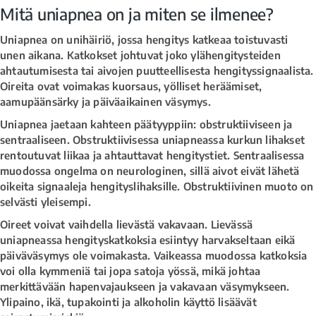
Mitä uniapnea on ja miten se ilmenee?
Uniapnea on unihäiriö, jossa hengitys katkeaa toistuvasti
unen aikana. Katkokset johtuvat joko ylähengitysteiden
ahtautumisesta tai aivojen puutteellisesta hengityssignaalista.
Oireita ovat voimakas kuorsaus, yölliset heräämiset,
aamupäänsärky ja päiväaikainen väsymys.
Uniapnea jaetaan kahteen päätyyppiin: obstruktiiviseen ja
sentraaliseen. Obstruktiivisessa uniapneassa kurkun lihakset
rentoutuvat liikaa ja ahtauttavat hengitystiet. Sentraalisessa
muodossa ongelma on neurologinen, sillä aivot eivät lähetä
oikeita signaaleja hengityslihaksille. Obstruktiivinen muoto on
selvästi yleisempi.
Oireet voivat vaihdella lievästä vakavaan. Lievässä
uniapneassa hengityskatkoksia esiintyy harvakseltaan eikä
päiväväsymys ole voimakasta. Vaikeassa muodossa katkoksia
voi olla kymmeniä tai jopa satoja yössä, mikä johtaa
merkittävään hapenvajaukseen ja vakavaan väsymykseen.
Ylipaino, ikä, tupakointi ja alkoholin käyttö lisäävät