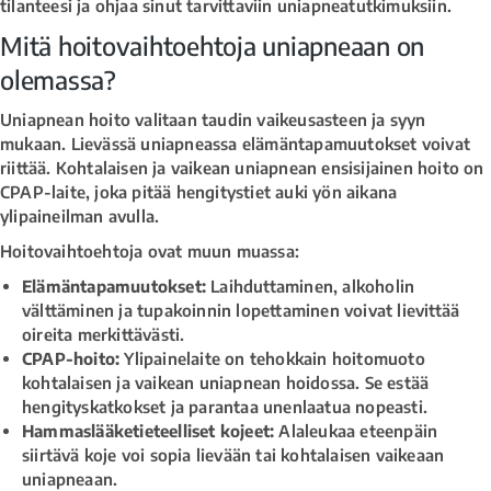
tilanteesi ja ohjaa sinut tarvittaviin uniapneatutkimuksiin.
Mitä hoitovaihtoehtoja uniapneaan on
olemassa?
Uniapnean hoito valitaan taudin vaikeusasteen ja syyn
mukaan. Lievässä uniapneassa elämäntapamuutokset voivat
riittää. Kohtalaisen ja vaikean uniapnean ensisijainen hoito on
CPAP-laite, joka pitää hengitystiet auki yön aikana
ylipaineilman avulla.
Hoitovaihtoehtoja ovat muun muassa:
Elämäntapamuutokset:
Laihduttaminen, alkoholin
välttäminen ja tupakoinnin lopettaminen voivat lievittää
oireita merkittävästi.
CPAP-hoito:
Ylipainelaite on tehokkain hoitomuoto
kohtalaisen ja vaikean uniapnean hoidossa. Se estää
hengityskatkokset ja parantaa unenlaatua nopeasti.
Hammaslääketieteelliset kojeet:
Alaleukaa eteenpäin
siirtävä koje voi sopia lievään tai kohtalaisen vaikeaan
uniapneaan.