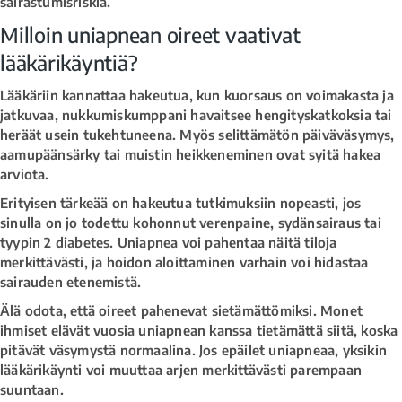
sairastumisriskiä.
Milloin uniapnean oireet vaativat
lääkärikäyntiä?
Lääkäriin kannattaa hakeutua, kun kuorsaus on voimakasta ja
jatkuvaa, nukkumiskumppani havaitsee hengityskatkoksia tai
heräät usein tukehtuneena. Myös selittämätön päiväväsymys,
aamupäänsärky tai muistin heikkeneminen ovat syitä hakea
arviota.
Erityisen tärkeää on hakeutua tutkimuksiin nopeasti, jos
sinulla on jo todettu kohonnut verenpaine, sydänsairaus tai
tyypin 2 diabetes. Uniapnea voi pahentaa näitä tiloja
merkittävästi, ja hoidon aloittaminen varhain voi hidastaa
sairauden etenemistä.
Älä odota, että oireet pahenevat sietämättömiksi. Monet
ihmiset elävät vuosia uniapnean kanssa tietämättä siitä, koska
pitävät väsymystä normaalina. Jos epäilet uniapneaa, yksikin
lääkärikäynti voi muuttaa arjen merkittävästi parempaan
suuntaan.