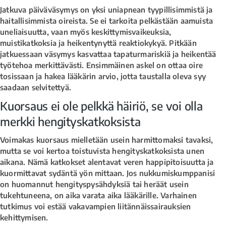
Jatkuva päiväväsymys on yksi uniapnean tyypillisimmistä ja
haitallisimmista oireista. Se ei tarkoita pelkästään aamuista
uneliaisuutta, vaan myös keskittymisvaikeuksia,
muistikatkoksia ja heikentynyttä reaktiokykyä. Pitkään
jatkuessaan väsymys kasvattaa tapaturmariskiä ja heikentää
työtehoa merkittävästi. Ensimmäinen askel on ottaa oire
tosissaan ja hakea lääkärin arvio, jotta taustalla oleva syy
saadaan selvitettyä.
Kuorsaus ei ole pelkkä häiriö, se voi olla
merkki hengityskatkoksista
Voimakas kuorsaus mielletään usein harmittomaksi tavaksi,
mutta se voi kertoa toistuvista hengityskatkoksista unen
aikana. Nämä katkokset alentavat veren happipitoisuutta ja
kuormittavat sydäntä yön mittaan. Jos nukkumiskumppanisi
on huomannut hengityspysähdyksiä tai heräät usein
tukehtuneena, on aika varata aika lääkärille. Varhainen
tutkimus voi estää vakavampien liitännäissairauksien
kehittymisen.