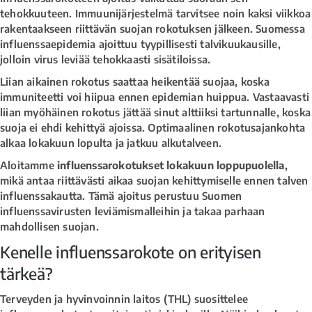
tehokkuuteen. Immuunijärjestelmä tarvitsee noin kaksi viikkoa
rakentaakseen riittävän suojan rokotuksen jälkeen. Suomessa
influenssaepidemia ajoittuu tyypillisesti talvikuukausille,
jolloin virus leviää tehokkaasti sisätiloissa.
Liian aikainen rokotus saattaa heikentää suojaa, koska
immuniteetti voi hiipua ennen epidemian huippua. Vastaavasti
liian myöhäinen rokotus jättää sinut alttiiksi tartunnalle, koska
suoja ei ehdi kehittyä ajoissa. Optimaalinen rokotusajankohta
alkaa lokakuun lopulta ja jatkuu alkutalveen.
Aloitamme
influenssarokotukset lokakuun loppupuolella
,
mikä antaa riittävästi aikaa suojan kehittymiselle ennen talven
influenssakautta. Tämä ajoitus perustuu Suomen
influenssavirusten leviämismalleihin ja takaa parhaan
mahdollisen suojan.
Kenelle influenssarokote on erityisen
tärkeä?
Terveyden ja hyvinvoinnin laitos (THL) suosittelee