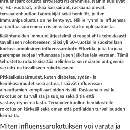
influenssarokotusta erityisesti riskiryhmille. Näihin kuuluvat
yli 60-vuotiaat, pitkäaikaissairaat, raskaana olevat,
terveydenhuollon työntekijät sekä henkilöt, joiden
immuunipuolustus on heikentynyt. Näille ryhmille influenssa
aiheuttaa suuremman riskin vakavista komplikaatioista.
Ikääntyneiden immuunijärjestelmä ei reagoi yhtä tehokkaasti
tavalliseen rokotteeseen. Siksi yli 60-vuotiaille suositellaan
korkea-annoksinen influenssarokote Efluelda
, joka tarjoaa
parempaa suojaa influenssaa ja sen jälkitauteja vastaan. Tämä
tehostettu rokote sisältää nelinkertaisen määrän antigeenia
verrattuna tavalliseen rokotteeseen.
Pitkäaikaissairaudet, kuten diabetes, sydän- ja
keuhkosairaudet sekä astma, lisäävät influenssan
aiheuttamien komplikaatioiden riskiä. Raskaana oleville
rokotus on turvallista ja suojaa sekä äitiä että
vastasyntyneenä lasta. Terveydenhuollon henkilöstölle
rokotus on tärkeää sekä oman että potilaiden turvallisuuden
kannalta.
Miten influenssarokotuksen voi varata ja