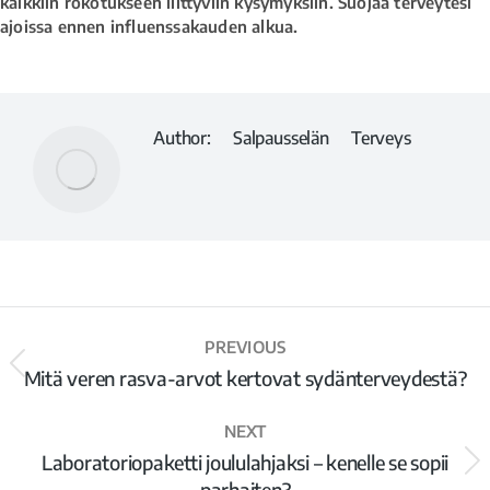
kaikkiin rokotukseen liittyviin kysymyksiin. Suojaa terveytesi
ajoissa ennen influenssakauden alkua.
Author:
Salpausselän Terveys
PREVIOUS
Mitä veren rasva-arvot kertovat sydänterveydestä?
NEXT
Laboratoriopaketti joululahjaksi – kenelle se sopii
parhaiten?