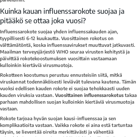
Kuinka kauan influenssarokote suojaa ja
pitääkö se ottaa joka vuosi?
Influenssarokote suojaa yhden influenssakauden ajan,
tyypillisesti 6-12 kuukautta. Vuosittainen rokotus on
välttämätöntä, koska influenssavirukset muuttuvat jatkuvasti.
Maailman terveysjärjestö WHO seuraa virusten kehitystä ja
päivittää rokotekoostumuksen vuosittain vastaamaan
kulloinkin kiertäviä virusmuotoja.
Rokotteen koostumus perustuu ennusteisiin siitä, mitkä
viruskannat todennäköisesti leviävät tulevana kautena. Tämän
vuoksi edellisen kauden rokote ei suojaa tehokkaasti uuden
kauden viruksia vastaan.
Vuosittainen influenssarokotus
takaa
parhaan mahdollisen suojan kulloinkin kiertäviä virusmuotoja
vastaan.
Rokote tarjoaa hyvän suojan kausi-influenssaa ja sen
komplikaatioita vastaan. Vaikka rokote ei aina estä tartuntaa
täysin, se lieventää oireita merkittävästi ja vähentää