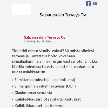
86
Salpausselän Terveys Oy
Salpausselän Terveys Oy
2 viikkoja hetki sitten
Tiedätkö miten silmäsi voivat? Varmista silmiesi
terveys ja luotettava hoito kokeneen
silmälääkärin ja silmäkirurgin vastaanotolla. Jukka
Mattila toivottaa tervetulleeksi niin vanhat kuin
uudet asiakkaat! ❤️
• Silmätarkastukset (ei lapsipotilaita)
• Silmänpohjan rakennekuvaus (OCT)
• Glaukooman seuranta
• Kaihileikkausarviot ja jälkitarkastukset
• Kaihileikkaukset kauttamme