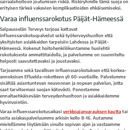
sairaalahoitoon joutumisen riskiä. Riskiryhmille tämä suoja on
erityisen tärkeä vakavien komplikaatioiden ehkäisemiseksi.
Varaa influenssarokotus Päijät-Hämeessä
Salpausselän Terveys tarjoaa kattavat
influenssarokotuspalvelut sekä työterveyshuollon että
yksityisten asiakkaiden tarpeisiin Lahdessa ja Päijät-
Hämeessä. Kokenut hoitohenkilökuntamme huolehtii
rokotuksesta ammattitaidolla, ja palvelumme on suunniteltu
helposti saavutettavaksi ja joustavaksi.
Tarjoamme sekä tavallisen influenssarokotuksen että korkea-
annoksisen Efluelda-rokotteen yli 60-vuotiaille. Palvelumme
sisältää asiantuntevan neuvonnan ja nopean palvelun, jotta
saat tarvitsemasi suojan kätevästi. Panostamme
ennaltaehkäisevään terveydenhuoltoon ja asiakkaidemme
hyvinvointiin.
Varaa influenssarokotusaikasi
verkkoajanvarauksen kautta
tai
soita asiakaspalveluumme arkisin kello 8-16. Autamme
mielellämme löytämään sinulle sopivan ajan ja vastaamme