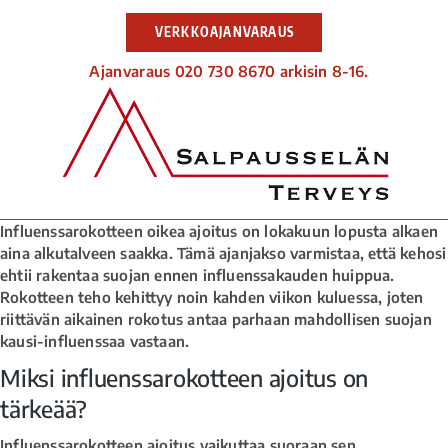
VERKKOAJANVARAUS
Ajanvaraus 020 730 8670 arkisin 8-16.
Influenssarokotteen oikea ajoitus on lokakuun lopusta alkaen
aina alkutalveen saakka. Tämä ajanjakso varmistaa, että kehosi
ehtii rakentaa suojan ennen influenssakauden huippua.
Rokotteen teho kehittyy noin kahden viikon kuluessa, joten
riittävän aikainen rokotus antaa parhaan mahdollisen suojan
kausi-influenssaa vastaan.
Miksi influenssarokotteen ajoitus on
tärkeää?
Influenssarokotteen ajoitus vaikuttaa suoraan sen