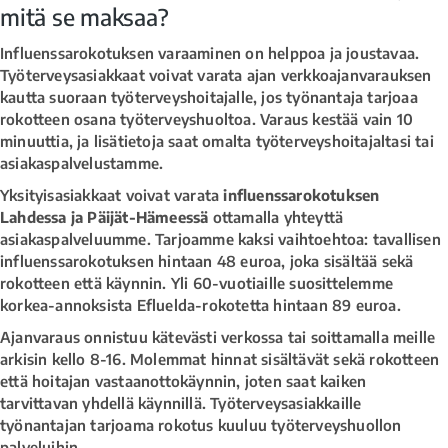
mitä se maksaa?
Influenssarokotuksen varaaminen on helppoa ja joustavaa.
Työterveysasiakkaat voivat varata ajan verkkoajanvarauksen
kautta suoraan työterveyshoitajalle, jos työnantaja tarjoaa
rokotteen osana työterveyshuoltoa. Varaus kestää vain 10
minuuttia, ja lisätietoja saat omalta työterveyshoitajaltasi tai
asiakaspalvelustamme.
Yksityisasiakkaat voivat varata
influenssarokotuksen
Lahdessa ja Päijät-Hämeessä
ottamalla yhteyttä
asiakaspalveluumme. Tarjoamme kaksi vaihtoehtoa: tavallisen
influenssarokotuksen hintaan 48 euroa, joka sisältää sekä
rokotteen että käynnin. Yli 60-vuotiaille suosittelemme
korkea-annoksista Efluelda-rokotetta hintaan 89 euroa.
Ajanvaraus onnistuu kätevästi verkossa tai soittamalla meille
arkisin kello 8-16. Molemmat hinnat sisältävät sekä rokotteen
että hoitajan vastaanottokäynnin, joten saat kaiken
tarvittavan yhdellä käynnillä. Työterveysasiakkaille
työnantajan tarjoama rokotus kuuluu työterveyshuollon
palveluihin.