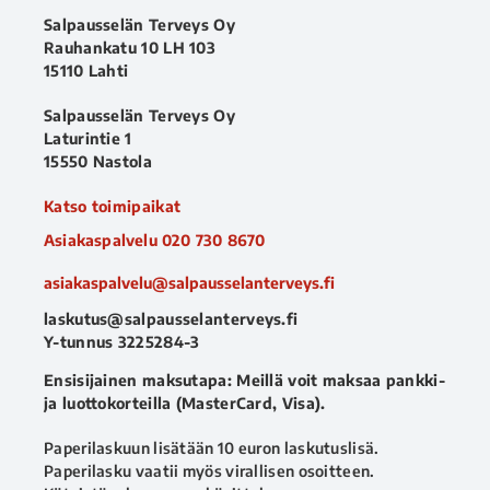
Salpausselän Terveys Oy
Rauhankatu 10 LH 103
15110 Lahti
Salpausselän Terveys Oy
Laturintie 1
15550 Nastola
Katso toimipaikat
Asiakaspalvelu
020 730 8670
asiakaspalvelu@salpausselanterveys.fi
laskutus@salpausselanterveys.fi
Y-tunnus 3225284-3
Ensisijainen maksutapa: Meillä voit maksaa pankki-
ja luottokorteilla (MasterCard, Visa).
Paperilaskuun lisätään 10 euron laskutuslisä.
Paperilasku vaatii myös virallisen osoitteen.