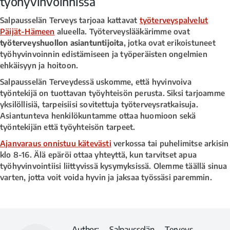
työhyvinvoinnissa
Salpausselän Terveys tarjoaa kattavat
työterveyspalvelut
Päijät-Hämeen
alueella. Työterveyslääkärimme ovat
työterveyshuollon asiantuntijoita
, jotka ovat erikoistuneet
työhyvinvoinnin edistämiseen ja työperäisten ongelmien
ehkäisyyn ja hoitoon.
Salpausselän Terveydessä uskomme, että hyvinvoiva
työntekijä on tuottavan työyhteisön perusta. Siksi tarjoamme
yksilöllisiä, tarpeisiisi sovitettuja työterveysratkaisuja.
Asiantunteva henkilökuntamme ottaa huomioon sekä
työntekijän että työyhteisön tarpeet.
Ajanvaraus onnistuu kätevästi
verkossa tai puhelimitse arkisin
klo 8-16. Älä epäröi ottaa yhteyttä, kun tarvitset apua
työhyvinvointiisi liittyvissä kysymyksissä. Olemme täällä sinua
varten, jotta voit voida hyvin ja jaksaa työssäsi paremmin.
Author:
Salpausselän Terveys