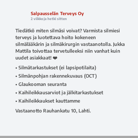
Salpausselän Terveys Oy
2 viikkoja hetki sitten
Tiedätkö miten silmäsi voivat? Varmista silmiesi
terveys ja luotettava hoito kokeneen
silmälääkärin ja silmäkirurgin vastaanotolla. Jukka
Mattila toivottaa tervetulleeksi niin vanhat kuin
uudet asiakkaat! ❤️
• Silmätarkastukset (ei lapsipotilaita)
• Silmänpohjan rakennekuvaus (OCT)
• Glaukooman seuranta
• Kaihileikkausarviot ja jälkitarkastukset
• Kaihileikkaukset kauttamme
Vastaanotto Rauhankatu 10, Lahti.
📅 Ajanvaraus ja tiedustelut 020 730 8670
(arkisin klo 8–16), tai
www.salpausselanterveys.fi
#salpausselänterveys
#terveyspalvelut