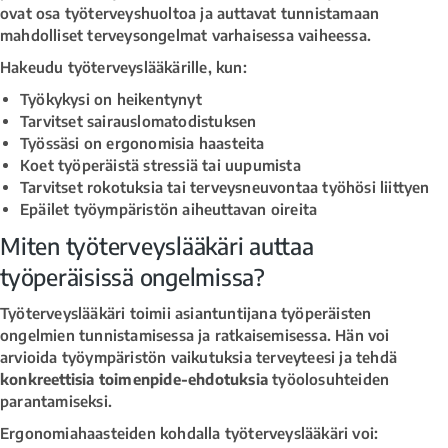
ovat osa työterveyshuoltoa ja auttavat tunnistamaan
mahdolliset terveysongelmat varhaisessa vaiheessa.
Hakeudu työterveyslääkärille, kun:
Työkykysi on heikentynyt
Tarvitset sairauslomatodistuksen
Työssäsi on ergonomisia haasteita
Koet työperäistä stressiä tai uupumista
Tarvitset rokotuksia tai terveysneuvontaa työhösi liittyen
Epäilet työympäristön aiheuttavan oireita
Miten työterveyslääkäri auttaa
työperäisissä ongelmissa?
Työterveyslääkäri toimii asiantuntijana työperäisten
ongelmien tunnistamisessa ja ratkaisemisessa. Hän voi
arvioida työympäristön vaikutuksia terveyteesi ja tehdä
konkreettisia toimenpide-ehdotuksia
työolosuhteiden
parantamiseksi.
Ergonomiahaasteiden kohdalla työterveyslääkäri voi: