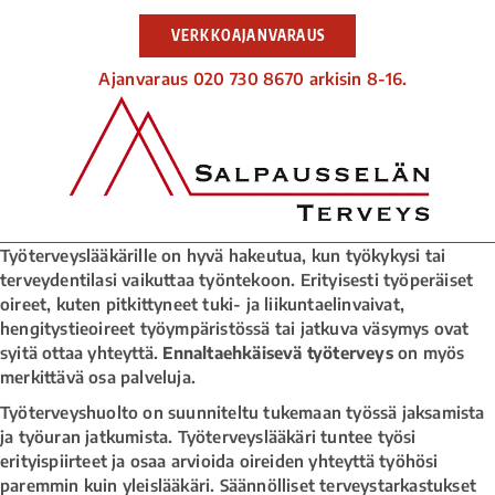
VERKKOAJANVARAUS
Ajanvaraus 020 730 8670 arkisin 8-16.
Työterveyslääkärille on hyvä hakeutua, kun työkykysi tai
terveydentilasi vaikuttaa työntekoon. Erityisesti työperäiset
oireet, kuten pitkittyneet tuki- ja liikuntaelinvaivat,
hengitystieoireet työympäristössä tai jatkuva väsymys ovat
syitä ottaa yhteyttä.
Ennaltaehkäisevä työterveys
on myös
merkittävä osa palveluja.
Työterveyshuolto on suunniteltu tukemaan työssä jaksamista
ja työuran jatkumista. Työterveyslääkäri tuntee työsi
erityispiirteet ja osaa arvioida oireiden yhteyttä työhösi
paremmin kuin yleislääkäri. Säännölliset terveystarkastukset