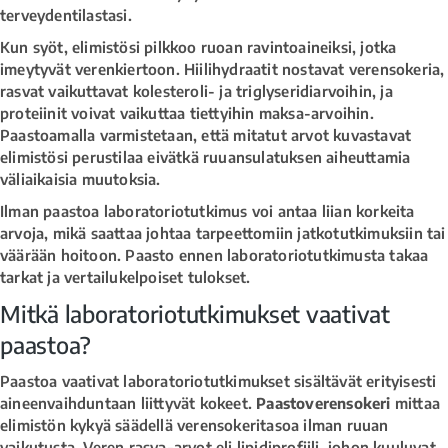
terveydentilastasi.
Kun syöt, elimistösi pilkkoo ruoan ravintoaineiksi, jotka
imeytyvät verenkiertoon. Hiilihydraatit nostavat verensokeria,
rasvat vaikuttavat kolesteroli- ja triglyseridiarvoihin, ja
proteiinit voivat vaikuttaa tiettyihin maksa-arvoihin.
Paastoamalla varmistetaan, että mitatut arvot kuvastavat
elimistösi perustilaa eivätkä ruuansulatuksen aiheuttamia
väliaikaisia muutoksia.
Ilman paastoa laboratoriotutkimus voi antaa liian korkeita
arvoja, mikä saattaa johtaa tarpeettomiin jatkotutkimuksiin tai
väärään hoitoon. Paasto ennen laboratoriotutkimusta takaa
tarkat ja vertailukelpoiset tulokset.
Mitkä laboratoriotutkimukset vaativat
paastoa?
Paastoa vaativat laboratoriotutkimukset sisältävät erityisesti
aineenvaihduntaan liittyvät kokeet.
Paastoverensokeri
mittaa
elimistön kykyä säädellä verensokeritasoa ilman ruuan
vaikutusta. Veren rasva-arvot eli lipidiprofiili, johon kuuluvat