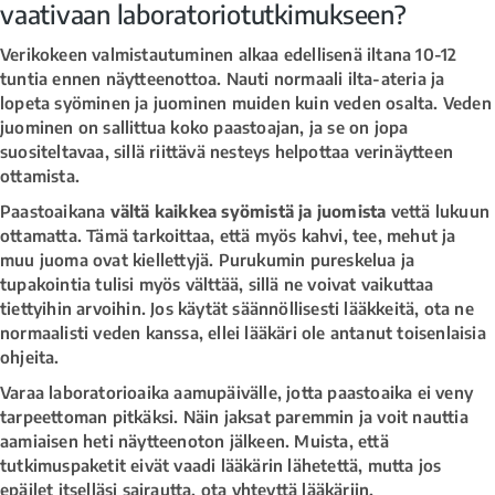
vaativaan laboratoriotutkimukseen?
Verikokeen valmistautuminen alkaa edellisenä iltana 10-12
tuntia ennen näytteenottoa. Nauti normaali ilta-ateria ja
lopeta syöminen ja juominen muiden kuin veden osalta. Veden
juominen on sallittua koko paastoajan, ja se on jopa
suositeltavaa, sillä riittävä nesteys helpottaa verinäytteen
ottamista.
Paastoaikana
vältä kaikkea syömistä ja juomista
vettä lukuun
ottamatta. Tämä tarkoittaa, että myös kahvi, tee, mehut ja
muu juoma ovat kiellettyjä. Purukumin pureskelua ja
tupakointia tulisi myös välttää, sillä ne voivat vaikuttaa
tiettyihin arvoihin. Jos käytät säännöllisesti lääkkeitä, ota ne
normaalisti veden kanssa, ellei lääkäri ole antanut toisenlaisia
ohjeita.
Varaa laboratorioaika aamupäivälle, jotta paastoaika ei veny
tarpeettoman pitkäksi. Näin jaksat paremmin ja voit nauttia
aamiaisen heti näytteenoton jälkeen. Muista, että
tutkimuspaketit eivät vaadi lääkärin lähetettä, mutta jos
epäilet itselläsi sairautta, ota yhteyttä lääkäriin.