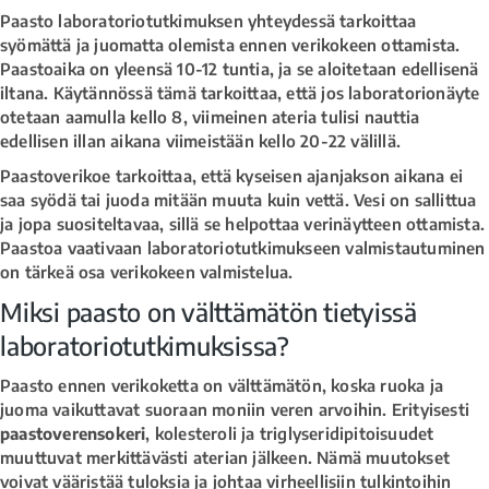
Paasto laboratoriotutkimuksen yhteydessä tarkoittaa
syömättä ja juomatta olemista ennen verikokeen ottamista.
Paastoaika on yleensä 10-12 tuntia, ja se aloitetaan edellisenä
iltana. Käytännössä tämä tarkoittaa, että jos laboratorionäyte
otetaan aamulla kello 8, viimeinen ateria tulisi nauttia
edellisen illan aikana viimeistään kello 20-22 välillä.
Paastoverikoe tarkoittaa, että kyseisen ajanjakson aikana ei
saa syödä tai juoda mitään muuta kuin vettä. Vesi on sallittua
ja jopa suositeltavaa, sillä se helpottaa verinäytteen ottamista.
Paastoa vaativaan laboratoriotutkimukseen valmistautuminen
on tärkeä osa verikokeen valmistelua.
Miksi paasto on välttämätön tietyissä
laboratoriotutkimuksissa?
Paasto ennen verikoketta on välttämätön, koska ruoka ja
juoma vaikuttavat suoraan moniin veren arvoihin. Erityisesti
paastoverensokeri
, kolesteroli ja triglyseridipitoisuudet
muuttuvat merkittävästi aterian jälkeen. Nämä muutokset
voivat vääristää tuloksia ja johtaa virheellisiin tulkintoihin