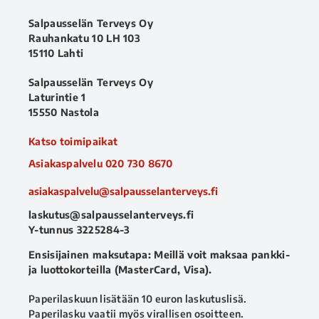
Salpausselän Terveys Oy
Rauhankatu 10 LH 103
15110 Lahti
Salpausselän Terveys Oy
Laturintie 1
15550 Nastola
Katso toimipaikat
Asiakaspalvelu
020 730 8670
asiakaspalvelu@salpausselanterveys.fi
laskutus@salpausselanterveys.fi
Y-tunnus 3225284-3
Ensisijainen maksutapa: Meillä voit maksaa pankki-
ja luottokorteilla (MasterCard, Visa).
Paperilaskuun lisätään 10 euron laskutuslisä.
Paperilasku vaatii myös virallisen osoitteen.