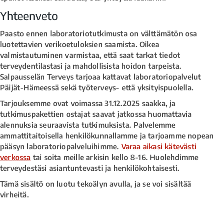
Yhteenveto
Paasto ennen laboratoriotutkimusta on välttämätön osa
luotettavien verikoetuloksien saamista. Oikea
valmistautuminen varmistaa, että saat tarkat tiedot
terveydentilastasi ja mahdollisista hoidon tarpeista.
Salpausselän Terveys tarjoaa kattavat laboratoriopalvelut
Päijät-Hämeessä sekä työterveys- että yksityispuolella.
Tarjouksemme ovat voimassa 31.12.2025 saakka, ja
tutkimuspakettien ostajat saavat jatkossa huomattavia
alennuksia seuraavista tutkimuksista. Palvelemme
ammattitaitoisella henkilökunnallamme ja tarjoamme nopean
pääsyn laboratoriopalveluihimme.
Varaa aikasi kätevästi
verkossa
tai soita meille arkisin kello 8-16. Huolehdimme
terveydestäsi asiantuntevasti ja henkilökohtaisesti.
Tämä sisältö on luotu tekoälyn avulla, ja se voi sisältää
virheitä.