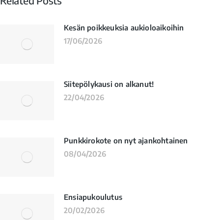
Related Posts
Kesän poikkeuksia aukioloaikoihin
17/06/2026
Siitepölykausi on alkanut!
22/04/2026
Punkkirokote on nyt ajankohtainen
08/04/2026
Ensiapukoulutus
20/02/2026