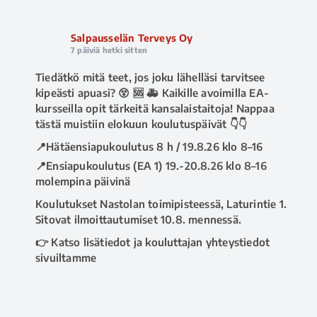
Salpausselän Terveys Oy
7 päiviä hetki sitten
Tiedätkö mitä teet, jos joku lähelläsi tarvitsee
kipeästi apuasi? 😵 🆘 🚑 Kaikille avoimilla EA-
kursseilla opit tärkeitä kansalaistaitoja! Nappaa
tästä muistiin elokuun koulutuspäivät 👇👇
📍Hätäensiapukoulutus 8 h / 19.8.26 klo 8–16
📍Ensiapukoulutus (EA 1) 19.-20.8.26 klo 8–16
molempina päivinä
Koulutukset Nastolan toimipisteessä, Laturintie 1.
Sitovat ilmoittautumiset 10.8. mennessä.
👉 Katso lisätiedot ja kouluttajan yhteystiedot
sivuiltamme
www.salpausselanterveys.fi/ensiapukoulutus
.
Tai soita asiakaspalveluumme 020 730 8670 💁‍♀️
#ensiapu
#hätäensiapu
#ea1kurssi