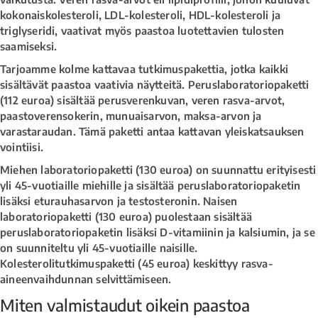
kokonaiskolesteroli, LDL-kolesteroli, HDL-kolesteroli ja
triglyseridi, vaativat myös paastoa luotettavien tulosten
saamiseksi.
Tarjoamme kolme kattavaa tutkimuspakettia, jotka kaikki
sisältävät paastoa vaativia näytteitä. Peruslaboratoriopaketti
(112 euroa) sisältää perusverenkuvan, veren rasva-arvot,
paastoverensokerin, munuaisarvon, maksa-arvon ja
varastaraudan. Tämä paketti antaa kattavan yleiskatsauksen
vointiisi.
Miehen laboratoriopaketti (130 euroa) on suunnattu erityisesti
yli 45-vuotiaille miehille ja sisältää peruslaboratoriopaketin
lisäksi eturauhasarvon ja testosteronin. Naisen
laboratoriopaketti (130 euroa) puolestaan sisältää
peruslaboratoriopaketin lisäksi D-vitamiinin ja kalsiumin, ja se
on suunniteltu yli 45-vuotiaille naisille.
Kolesterolitutkimuspaketti (45 euroa) keskittyy rasva-
aineenvaihdunnan selvittämiseen.
Miten valmistaudut oikein paastoa