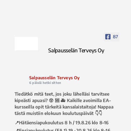
87
Salpausselän Terveys Oy
Salpausselän Terveys Oy
6 päiviä hetki sitten
Tiedätkö mitä teet, jos joku lähelläsi tarvitsee
kipeästi apuasi? 😵 🆘 🚑 Kaikille avoimilla EA-
kursseilla opit tärkeitä kansalaistaitoja! Nappaa
tästä muistiin elokuun koulutuspäivät 👇👇
📍Hätäensiapukoulutus 8 h / 19.8.26 klo 8–16
📍Ensiapukoulutus (EA 1) 19.-20.8.26 klo 8–16