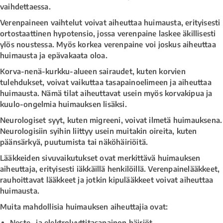
vaihdettaessa.
Verenpaineen vaihtelut voivat aiheuttaa huimausta, erityisesti
ortostaattinen hypotensio, jossa verenpaine laskee äkillisesti
ylös noustessa. Myös korkea verenpaine voi joskus aiheuttaa
huimausta ja epävakaata oloa.
Korva-nenä-kurkku-alueen sairaudet, kuten korvien
tulehdukset, voivat vaikuttaa tasapainoelimeen ja aiheuttaa
huimausta. Nämä tilat aiheuttavat usein myös korvakipua ja
kuulo-ongelmia huimauksen lisäksi.
Neurologiset syyt, kuten migreeni, voivat ilmetä huimauksena.
Neurologisiin syihin liittyy usein muitakin oireita, kuten
päänsärkyä, puutumista tai näköhäiriöitä.
Lääkkeiden sivuvaikutukset ovat merkittävä huimauksen
aiheuttaja, erityisesti iäkkäillä henkilöillä. Verenpainelääkkeet,
rauhoittavat lääkkeet ja jotkin kipulääkkeet voivat aiheuttaa
huimausta.
Muita mahdollisia huimauksen aiheuttajia ovat:
Neste- ja elektrolyyttitasapainon häiriöt