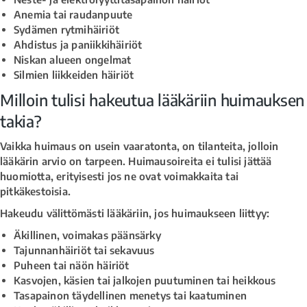
Anemia tai raudanpuute
Sydämen rytmihäiriöt
Ahdistus ja paniikkihäiriöt
Niskan alueen ongelmat
Silmien liikkeiden häiriöt
Milloin tulisi hakeutua lääkäriin huimauksen
takia?
Vaikka huimaus on usein vaaratonta, on tilanteita, jolloin
lääkärin arvio on tarpeen. Huimausoireita ei tulisi jättää
huomiotta, erityisesti jos ne ovat voimakkaita tai
pitkäkestoisia.
Hakeudu välittömästi lääkäriin, jos huimaukseen liittyy:
Äkillinen, voimakas päänsärky
Tajunnanhäiriöt tai sekavuus
Puheen tai näön häiriöt
Kasvojen, käsien tai jalkojen puutuminen tai heikkous
Tasapainon täydellinen menetys tai kaatuminen