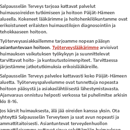
Salpausselän Terveys tarjoaa kattavat palvelut
huimausoireiden tutkimiseen ja hoitoon Päijät-Hämeen
alueella. Kokeneet lääkärimme ja hoitohenkilökuntamme ovat
erikoistuneet erilaisten huimaustilojen diagnosointiin ja
tehokkaaseen hoitoon.
Työterveysasiakkaillemme tarjoamme nopean pääsyn
asiantuntevaan hoitoon
.
Työterveyslääkärimme
arvioivat
huimauksen vaikutuksen työkykyyn ja suunnittelevat
tarvittavat hoito- ja kuntoutustoimenpiteet. Tarvittaessa
järjestämme jatkotutkimuksia erikoislääkäreille.
Salpausselän Terveys palvelee kattavasti koko Päijät-Hämeen
aluetta. Työterveyspalvelumme ovat tunnettuja nopeasta
hoitoon pääsystä ja asiakaslähtöisestä lähestymistavasta.
Ajanvaraus onnistuu helposti verkossa tai puhelimitse arkisin
klo 8-16.
Jos kärsit huimauksesta, älä jää oireiden kanssa yksin. Ota
yhteyttä Salpausselän Terveyteen ja saat avun nopeasti ja
ammattitaitoisesti. Asiantuntevat terveydenhuollon
ammattilaisemme auttavat sinua selvittämään huimauksen