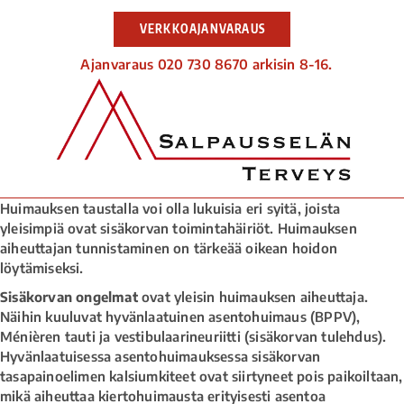
VERKKOAJANVARAUS
Ajanvaraus 020 730 8670 arkisin 8-16.
Huimauksen taustalla voi olla lukuisia eri syitä, joista
yleisimpiä ovat sisäkorvan toimintahäiriöt. Huimauksen
aiheuttajan tunnistaminen on tärkeää oikean hoidon
löytämiseksi.
Sisäkorvan ongelmat
ovat yleisin huimauksen aiheuttaja.
Näihin kuuluvat hyvänlaatuinen asentohuimaus (BPPV),
Ménièren tauti ja vestibulaarineuriitti (sisäkorvan tulehdus).
Hyvänlaatuisessa asentohuimauksessa sisäkorvan
tasapainoelimen kalsiumkiteet ovat siirtyneet pois paikoiltaan,
mikä aiheuttaa kiertohuimausta erityisesti asentoa