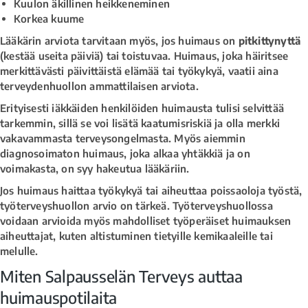
Kuulon äkillinen heikkeneminen
Korkea kuume
Lääkärin arviota tarvitaan myös, jos huimaus on
pitkittynyttä
(kestää useita päiviä) tai toistuvaa. Huimaus, joka häiritsee
merkittävästi päivittäistä elämää tai työkykyä, vaatii aina
terveydenhuollon ammattilaisen arviota.
Erityisesti iäkkäiden henkilöiden huimausta tulisi selvittää
tarkemmin, sillä se voi lisätä kaatumisriskiä ja olla merkki
vakavammasta terveysongelmasta. Myös aiemmin
diagnosoimaton huimaus, joka alkaa yhtäkkiä ja on
voimakasta, on syy hakeutua lääkäriin.
Jos huimaus haittaa työkykyä tai aiheuttaa poissaoloja työstä,
työterveyshuollon arvio on tärkeä. Työterveyshuollossa
voidaan arvioida myös mahdolliset työperäiset huimauksen
aiheuttajat, kuten altistuminen tietyille kemikaaleille tai
melulle.
Miten Salpausselän Terveys auttaa
huimauspotilaita