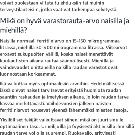
voivat puolestaan viitata tulehduksiin tai muihin
terveystilanteisiin, jotka vaativat tarkempaa selvitystä.
Mikä on hyvä varastorauta-arvo naisilla ja
miehillä?
Naisilla normaali ferritiiniarvo on 15-150 mikrogrammaa
litrassa, miehillä 30-400 mikrogrammaa litrassa. Viitearvot
eroavat sukupuolten välillä, koska naiset menettävät
kuukautisten aikana rautaa säännöllisesti. Miehillä ja
vaihdevuodet ohittaneilla naisilla raudan varastot ovat
luonnostaan korkeammat.
Ikä vaikuttaa myös optimaalisiin arvoihin. Hedelmällisessä
iässä olevat naiset tarvitsevat erityistä huomiota raudan
saantiin raskauden ja imetyksen aikana, jolloin raudan tarve
kasvaa merkittävästi. Vaihdevuosien jälkeen naisten
ferritiiniarvot nousevat yleensä lähemmäksi miesten tasoja.
Yksilölliset tekijät vaikuttavat siihen, mikä on juuri sinulle
optimaalinen taso. Urheilijoilla ja fyysisesti aktiivisilla ihmisillä
raudan tarve voi olla suurempi. Ruokavalio, erityisesti