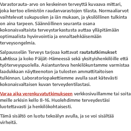
Varastorauta-arvo on keskeinen terveyttä kuvaava mittari,
joka kertoo elimistön raudanvarastojen tilasta. Normaaliarvot
vaihtelevat sukupuolen ja iän mukaan, ja yksilöllinen tulkinta
on aina tarpeen. Säännöllinen seuranta osana
kokonaisvaltaista terveystarkastusta auttaa ylläpitämään
optimaalista hyvinvointia ja ennaltaehkäisemään
terveysongelmia.
Salpausselän Terveys tarjoaa kattavat
rautatutkimukset
Lahti
ssa ja koko Päijät-Hämeessä sekä yksityishenkilöille että
työterveyspuolella. Asiantunteva henkilökuntamme varmistaa
laadukkaan näytteenoton ja tulosten ammattitaitoisen
tulkinnan. Laboratoriopakettiemme avulla saat kätevästi
kokonaisvaltaisen kuvan terveydentilastasi.
Varaa aika verenkuvatutkimukseen
verkkosivuillamme tai soita
meille arkisin kello 8-16. Huolehdimme terveydestäsi
luotettavasti ja henkilökohtaisesti.
Tämä sisältö on luotu tekoälyn avulla, ja se voi sisältää
virheitä.