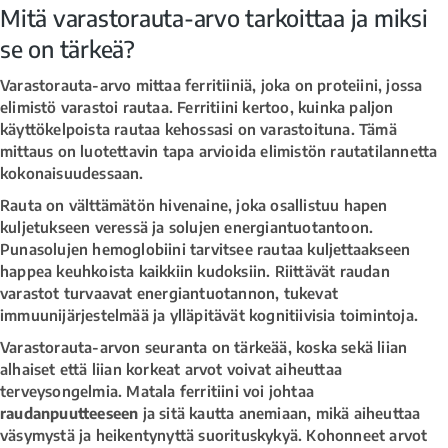
Mitä varastorauta-arvo tarkoittaa ja miksi
se on tärkeä?
Varastorauta-arvo mittaa ferritiiniä, joka on proteiini, jossa
elimistö varastoi rautaa. Ferritiini kertoo, kuinka paljon
käyttökelpoista rautaa kehossasi on varastoituna. Tämä
mittaus on luotettavin tapa arvioida elimistön rautatilannetta
kokonaisuudessaan.
Rauta on välttämätön hivenaine, joka osallistuu hapen
kuljetukseen veressä ja solujen energiantuotantoon.
Punasolujen hemoglobiini tarvitsee rautaa kuljettaakseen
happea keuhkoista kaikkiin kudoksiin. Riittävät raudan
varastot turvaavat energiantuotannon, tukevat
immuunijärjestelmää ja ylläpitävät kognitiivisia toimintoja.
Varastorauta-arvon seuranta on tärkeää, koska sekä liian
alhaiset että liian korkeat arvot voivat aiheuttaa
terveysongelmia. Matala ferritiini voi johtaa
raudanpuutteeseen
ja sitä kautta anemiaan, mikä aiheuttaa
väsymystä ja heikentynyttä suorituskykyä. Kohonneet arvot