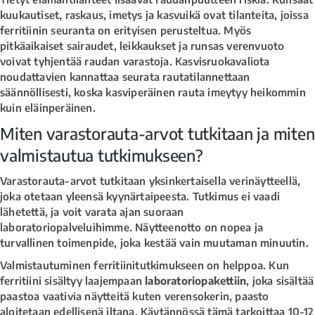
kuukautiset, raskaus, imetys ja kasvuikä ovat tilanteita, joissa
ferritiinin seuranta on erityisen perusteltua. Myös
pitkäaikaiset sairaudet, leikkaukset ja runsas verenvuoto
voivat tyhjentää raudan varastoja. Kasvisruokavaliota
noudattavien kannattaa seurata rautatilannettaan
säännöllisesti, koska kasviperäinen rauta imeytyy heikommin
kuin eläinperäinen.
Miten varastorauta-arvot tutkitaan ja miten
valmistautua tutkimukseen?
Varastorauta-arvot tutkitaan yksinkertaisella verinäytteellä,
joka otetaan yleensä kyynärtaipeesta. Tutkimus ei vaadi
lähetettä, ja voit varata ajan suoraan
laboratoriopalveluihimme. Näytteenotto on nopea ja
turvallinen toimenpide, joka kestää vain muutaman minuutin.
Valmistautuminen ferritiinitutkimukseen on helppoa. Kun
ferritiini sisältyy laajempaan
laboratoriopakettiin
, joka sisältää
paastoa vaativia näytteitä kuten verensokerin, paasto
aloitetaan edellisenä iltana. Käytännössä tämä tarkoittaa 10-12