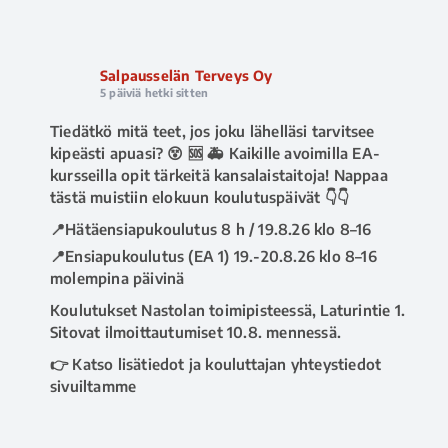
Salpausselän Terveys Oy
5 päiviä hetki sitten
Tiedätkö mitä teet, jos joku lähelläsi tarvitsee
kipeästi apuasi? 😵 🆘 🚑 Kaikille avoimilla EA-
kursseilla opit tärkeitä kansalaistaitoja! Nappaa
tästä muistiin elokuun koulutuspäivät 👇👇
📍Hätäensiapukoulutus 8 h / 19.8.26 klo 8–16
📍Ensiapukoulutus (EA 1) 19.-20.8.26 klo 8–16
molempina päivinä
Koulutukset Nastolan toimipisteessä, Laturintie 1.
Sitovat ilmoittautumiset 10.8. mennessä.
👉 Katso lisätiedot ja kouluttajan yhteystiedot
sivuiltamme
www.salpausselanterveys.fi/ensiapukoulutus
.
Tai soita asiakaspalveluumme 020 730 8670 💁‍♀️