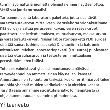
tunnin syömättä ja juomatta olemista ennen näytteenottoa.
Vettä saa juoda normaalisti.
Tarjoamme useita laboratoriopaketteja, jotka sisältävät
varastorauta-arvon mittauksen. Peruslaboratoriopakettimme
(112 euroa) sisältää perusverenkuvan, veren rasva-arvot,
paastoverensokeritutkimuksen, munuaisarvon, maksa-arvon
ja varastorauta-arvon. Naisen laboratoriopaketti (130 euroa)
sisältää samat tutkimukset sekä D-vitamiinin ja kalsiumin
mittauksen. Miehen laboratoriopaketti (130 euroa) puolestaan
sisältää eturauhasarvon ja testosteronin mittauksen
perustutkimusten lisäksi.
Tulokset valmistuvat yleensä muutamassa päivässä, ja
terveydenhuollon ammattilainen käy ne läpi kanssasi.
Ammattimainen tulkinta on tärkeää, koska ferritiiniarvot tulee
arvioida yhdessä muiden verikokeiden ja oireiden kanssa.
Tarvittaessa annamme suosituksia jatkotoimenpiteistä ja
ohjeistamme raudan saannin optimoinnissa.
Yhteenveto