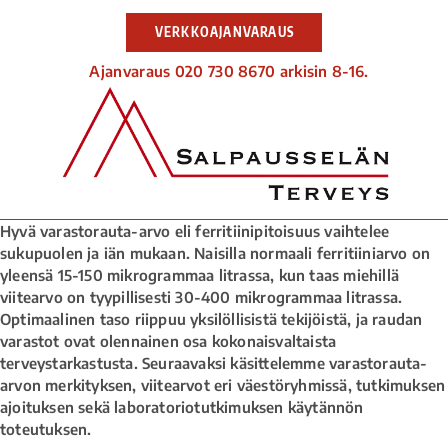
VERKKOAJANVARAUS
Ajanvaraus 020 730 8670 arkisin 8-16.
Hyvä varastorauta-arvo eli ferritiinipitoisuus vaihtelee
sukupuolen ja iän mukaan. Naisilla normaali ferritiiniarvo on
yleensä 15-150 mikrogrammaa litrassa, kun taas miehillä
viitearvo on tyypillisesti 30-400 mikrogrammaa litrassa.
Optimaalinen taso riippuu yksilöllisistä tekijöistä, ja raudan
varastot ovat olennainen osa kokonaisvaltaista
terveystarkastusta. Seuraavaksi käsittelemme varastorauta-
arvon merkityksen, viitearvot eri väestöryhmissä, tutkimuksen
ajoituksen sekä laboratoriotutkimuksen käytännön
toteutuksen.