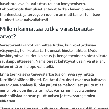
kasvisruokavalio, vaikuttaa raudan imeytymiseen.
Laboratoriotutkimukset
antavat tarkan kuvan omasta
tilanteestasi, ja terveydenhuollon ammattilainen tulkitsee
tulokset kokonaisvaltaisesti.
Milloin kannattaa tutkia varastorauta-
arvot?
Varastorauta-arvot kannattaa tutkia, kun koet jatkuvaa
väsymystä, heikkoutta tai huomaat hiustenlähtöä. Myös
keskittymisvaikeudet, kalpeus ja hengästyminen voivat viitata
raudanpuutteeseen. Nämä oireet kehittyvät usein vähitellen,
joten niitä on helppo vähätellä.
Ennaltaehkäisevä terveystarkastus on hyvä syy mitata
ferritiiniä säännöllisesti. Rautatutkimukset ovat osa kattavaa
verenkuva-analyysiä, joka paljastaa mahdolliset puutostilat
ennen oireiden ilmaantumista. Varhainen havaitseminen
mahdollistaa nopean puuttumisen ja terveysongelmien
ehkäisyn.
Tietyt elämäntilanteet lisäävät raudanpuutteen riskiä. Runsaat