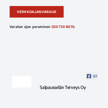
VERKKOAJANVARAUS
Varatun ajan peruminen
020 730 8670
.
87
Salpausselän Terveys Oy