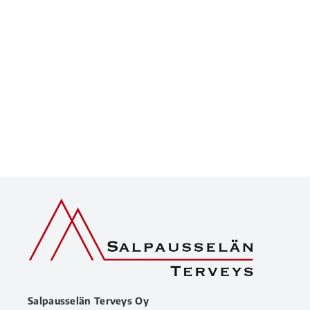
Siitepölykausi on alkanut!
Muuta ajankohtaista
By
Arttu
22/04/2026
Siitepölyallergia on elimistön puolustusjärjestelmän ylireaktio
kasvien tuottamalle siitepölylle. Allergiaoireet alkavat usein jo
lapsuudessa tai nuoruudessa. Vaikka oireet voivat lievittyä iän
myötä, osa kärsii niistä myös aikuisena ja jopa vanhuusiässä.
Salpausselän Terveys Oy