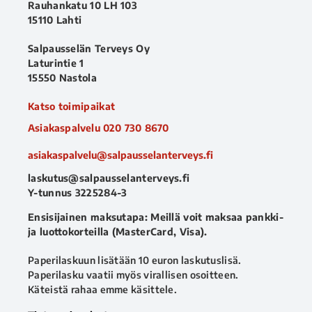
Rauhankatu 10 LH 103
15110 Lahti
Salpausselän Terveys Oy
Laturintie 1
15550 Nastola
Katso toimipaikat
Asiakaspalvelu
020 730 8670
asiakaspalvelu@salpausselanterveys.fi
laskutus@salpausselanterveys.fi
Y-tunnus 3225284-3
Ensisijainen maksutapa: Meillä voit maksaa pankki-
ja luottokorteilla (MasterCard, Visa).
Paperilaskuun lisätään 10 euron laskutuslisä.
Paperilasku vaatii myös virallisen osoitteen.
Käteistä rahaa emme käsittele.