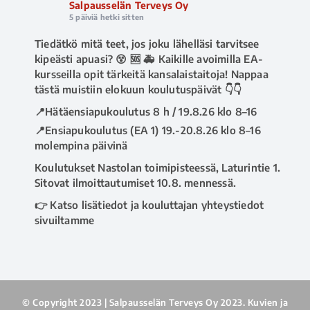
Salpausselän Terveys Oy
5 päiviä hetki sitten
Tiedätkö mitä teet, jos joku lähelläsi tarvitsee
kipeästi apuasi? 😵 🆘 🚑 Kaikille avoimilla EA-
kursseilla opit tärkeitä kansalaistaitoja! Nappaa
tästä muistiin elokuun koulutuspäivät 👇👇
📍Hätäensiapukoulutus 8 h / 19.8.26 klo 8–16
📍Ensiapukoulutus (EA 1) 19.-20.8.26 klo 8–16
molempina päivinä
Koulutukset Nastolan toimipisteessä, Laturintie 1.
Sitovat ilmoittautumiset 10.8. mennessä.
👉 Katso lisätiedot ja kouluttajan yhteystiedot
sivuiltamme
www.salpausselanterveys.fi/ensiapukoulutus
.
Tai soita asiakaspalveluumme 020 730 8670 💁‍♀️
#ensiapu
#hätäensiapu
#ea1kurssi
#ensiapukoulutus
#avoinkoulutus
© Copyright 2023 | Salpausselän Terveys Oy 2023. Kuvien ja
#salpausselänterveys
#terveyspalvelut
#lahti