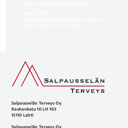
TBE-rokote eli punkkirokote
Kenelle TBE- eli
puutiaisaivotulehdusrokote annetaan ?
Klikkaa tästä THL:n sivuille
LISÄTIETOA
Salpausselän Terveys Oy
Rauhankatu 10 LH 103
15110 Lahti
Salpausselän Terveys Oy