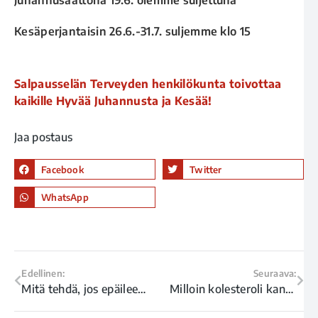
Kesäperjantaisin 26.6.-31.7. suljemme klo 15
Salpausselän Terveyden henkilökunta toivottaa
kaikille Hyvää Juhannusta ja Kesää!
Jaa postaus
Facebook
Twitter
WhatsApp
Edellinen:
Seuraava:
Mitä tehdä, jos epäilee sinileväaltistusta?
Milloin kolesteroli kannattaa mitata?