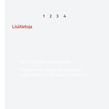
1
2
3
4
Lisätietoja
KELA (ja linkki ulkopuolelle)
Tässä voi olla mainos tai artikkeliin
sopiva linkki tämän sivuston sisältöön
LISÄTIETOJA