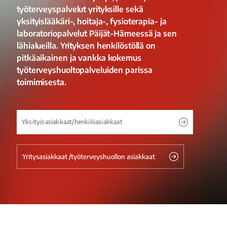
työterveyspalvelut yrityksille sekä
yksityislääkäri-, hoitaja-, fysioterapia- ja
laboratoriopalvelut Päijät-Hämeessä ja sen
lähialueilla. Yrityksen henkilöstöllä on
pitkäaikainen ja vankka kokemus
työterveyshuoltopalveluiden parissa
toimimisesta.
Yksityisasiakkaat/henkilöasiakkaat
Yritysasiakkaat /työterveyshuollon asiakkaat