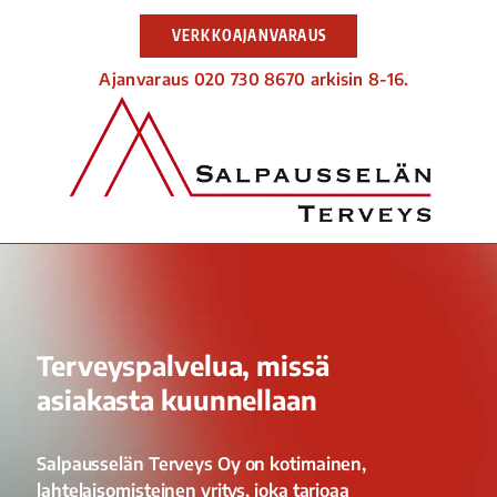
VERKKOAJANVARAUS
Ajanvaraus 020 730 8670 arkisin 8-16.
Terveyspalvelua, missä
asiakasta kuunnellaan
Salpausselän Terveys Oy on kotimainen,
lahtelaisomisteinen yritys, joka tarjoaa